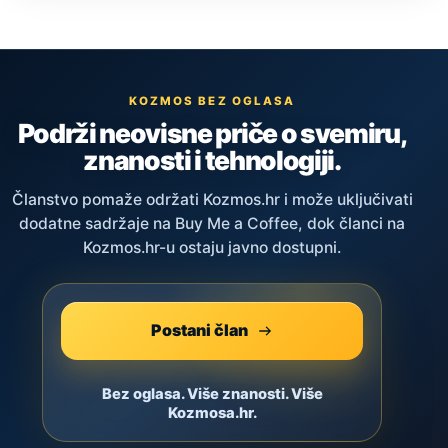
KOZMOS BEZ OGLASA
Podrži neovisne priče o svemiru,
znanosti i tehnologiji.
Članstvo pomaže održati Kozmos.hr i može uključivati
dodatne sadržaje na Buy Me a Coffee, dok članci na
Kozmos.hr-u ostaju javno dostupni.
Postani član
Bez oglasa. Više znanosti. Više
Kozmosa.hr.