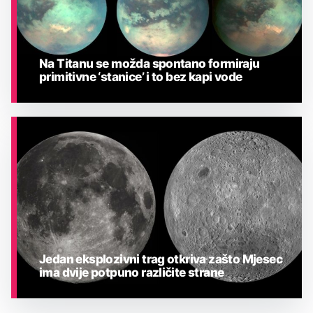
Na Titanu se možda spontano formiraju
primitivne ‘stanice’ i to bez kapi vode
ASTRONOMIJA
Jedan eksplozivni trag otkriva zašto Mjesec
ima dvije potpuno različite strane