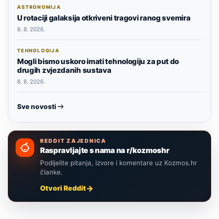
ASTRONOMIJA
U rotaciji galaksija otkriveni tragovi ranog svemira
8. 8. 2026.
TEHNOLOGIJA
Mogli bismo uskoro imati tehnologiju za put do
drugih zvjezdanih sustava
8. 8. 2026.
Sve novosti
REDDIT ZAJEDNICA
Raspravljajte s nama na r/kozmoshr
Podijelite pitanja, izvore i komentare uz Kozmos.hr
članke.
Otvori Reddit