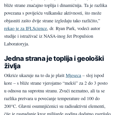
bliže strane značajno toplija i dinamičnija. Ta je razlika
povezana s poviješću vulkanske aktivnosti, što može
objasniti zašto dvije strane izgledaju tako različito,”
rekao je za IFLScience
, dr. Ryan Park, vodeći autor
studije i istraživač iz NASA-inog Jet Propulsion
Laboratoryja.
Jedna strana je toplija i geološki
življa
Otkriće ukazuje na to da je plašt
Mjeseca
– sloj ispod
kore – s bliže strane vjerojatno “mekši” za 2 do 3 posto
u odnosu na suprotnu stranu. Zvuči neznatno, ali ta se
razlika pretvara u povećanje temperature od 100 do
200°C. Glavni osumnjičenici su radioaktivni elementi,
čije je raspadanje kroz milijarde godina dodatno zagrijalo