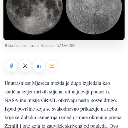
Bliža i daleka strana Mjeseca. NASA-LRO.
Unutrašnjost Mjeseca možda je dugo izgledala kao
statičan svijet mrtvih stijena, ali najnoviji podaci iz
NASA-ine misije GRAIL otkrivaju nešto posve drugo.
Ispod površine koja se svakodnevno prikazuje na nebu
krije se duboka asimetrija između strane okrenute prema
Zemlji i one koja je zauvijek skrivena od pogleda. Ovo