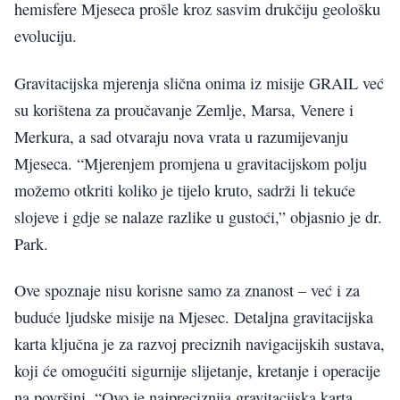
hemisfere Mjeseca prošle kroz sasvim drukčiju geološku
evoluciju.
Gravitacijska mjerenja slična onima iz misije GRAIL već
su korištena za proučavanje Zemlje, Marsa, Venere i
Merkura, a sad otvaraju nova vrata u razumijevanju
Mjeseca. “Mjerenjem promjena u gravitacijskom polju
možemo otkriti koliko je tijelo kruto, sadrži li tekuće
slojeve i gdje se nalaze razlike u gustoći,” objasnio je dr.
Park.
Ove spoznaje nisu korisne samo za znanost – već i za
buduće ljudske misije na Mjesec. Detaljna gravitacijska
karta ključna je za razvoj preciznih navigacijskih sustava,
koji će omogućiti sigurnije slijetanje, kretanje i operacije
na površini. “Ovo je najpreciznija gravitacijska karta