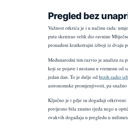
Pregled bez unapr
Važnost otkrića je i u načinu rada: umj
puta skenirao velik dio ravnine Mliječn
pronađeni kratkotrajni izboji iz dvaju p
Međunarodni tim razvio je analizu za p
koji se pojave i nestanu u vremenu od sa
jedan dan. To je dulje od
brzih radio iz
astronomske promjenjivosti, pa snažno 
Ključno je i gdje su događaji otkriveni
povijesno bila znatno rjeđa nego u opti
ovakvih događaja u pregledu u milimet