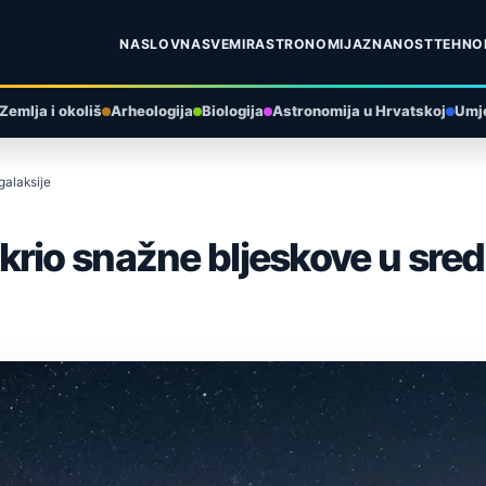
NASLOVNA
SVEMIR
ASTRONOMIJA
ZNANOST
TEHNO
Zemlja i okoliš
Arheologija
Biologija
Astronomija u Hrvatskoj
Umje
galaksije
rio snažne bljeskove u sredi