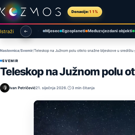
Preskoči na sadržaj
Donacije:
11%
Istraži
Mjesec
Egzoplaneti
Međuzvjezdani objekti
Naslovnica
Svemir
Teleskop na Južnom polu otkrio snažne bljeskove u središtu 
SVEMIR
Teleskop na Južnom polu otk
Ivan Petričević
21. siječnja 2026.
3 min čitanja