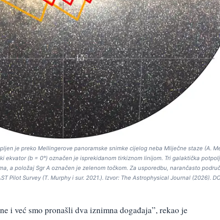
pljen je preko Mellingerove panoramske snimke cijelog neba Mliječne staze (A. Me
i ekvator (b = 0°) označen je isprekidanom tirkiznom linijom. Tri galaktička potpol
ima, a položaj Sgr A označen je zelenom točkom. Za usporedbu, narančasto područ
T Pilot Survey (T. Murphy i sur. 2021.). Izvor: The Astrophysical Journal (2026). DO
ine i već smo pronašli dva iznimna događaja”, rekao je