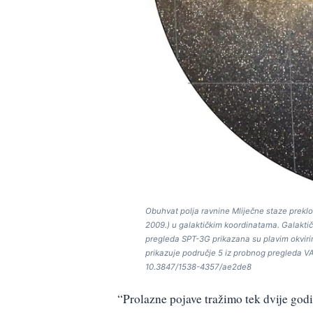
Obuhvat polja ravnine Mliječne staze preklo
2009.) u galaktičkim koordinatama. Galaktičk
pregleda SPT-3G prikazana su plavim okvir
prikazuje područje 5 iz probnog pregleda VAS
10.3847/1538-4357/ae2de8
“Prolazne pojave tražimo tek dvije god