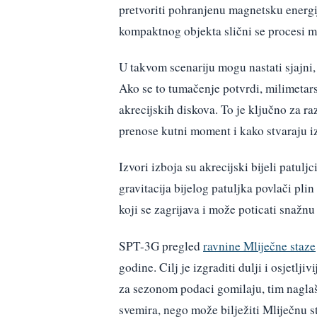
pretvoriti pohranjenu magnetsku energij
kompaktnog objekta slični se procesi m
U takvom scenariju mogu nastati sjajni, 
Ako se to tumačenje potvrdi, milimetar
akrecijskih diskova. To je ključno za r
prenose kutni moment i kako stvaraju i
Izvori izboja su akrecijski bijeli patul
gravitacija bijelog patuljka povlači plin 
koji se zagrijava i može poticati snažn
SPT-3G pregled
ravnine Mliječne staze
godine. Cilj je izgraditi dulji i osjetlj
za sezonom podaci gomilaju, tim naglaš
svemira, nego može bilježiti Mliječnu st