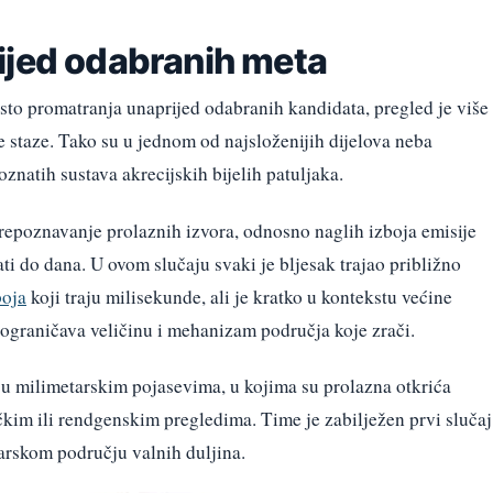
ijed odabranih meta
esto promatranja unaprijed odabranih kandidata, pregled je više
e staze. Tako su u jednom od najsloženijih dijelova neba
oznatih sustava akrecijskih bijelih patuljaka.
repoznavanje prolaznih izvora, odnosno naglih izboja emisije
ti do dana. U ovom slučaju svaki je bljesak trajao približno
boja
koji traju milisekunde, ali je kratko u kontekstu većine
ograničava veličinu i mehanizam područja koje zrači.
: u milimetarskim pojasevima, u kojima su prolazna otkrića
čkim ili rendgenskim pregledima. Time je zabilježen prvi slučaj
arskom području valnih duljina.