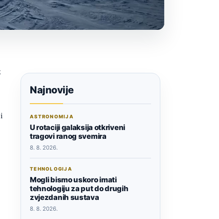
z
Najnovije
i
ASTRONOMIJA
U rotaciji galaksija otkriveni
tragovi ranog svemira
8. 8. 2026.
TEHNOLOGIJA
Mogli bismo uskoro imati
tehnologiju za put do drugih
zvjezdanih sustava
8. 8. 2026.