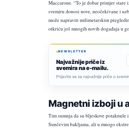
Maccarone. “To je dobar primjer stare
svemiru donosi nove, neočekivane i uzbu
može napraviti milimetarskim pregledim
otkriću još mnogih novih događaja u g
NEWSLETTER
Najvažnije priče iz
svemira na e-mailu.
Prijavite se za najvažnije priče o svemiru
Magnetni izboji u 
Tim sumnja da su bljeskove potaknule 
Sunčevim bakljama, ali u mnogo ekstr