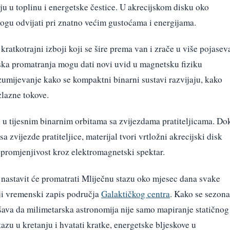
u u toplinu i energetske čestice. U akrecijskom disku oko
ogu odvijati pri znatno većim gustoćama i energijama.
kratkotrajni izboji koji se šire prema van i zrače u više pojasev
ska promatranja mogu dati novi uvid u magnetsku fiziku
azumijevanje kako se kompaktni binarni sustavi razvijaju, kako
zlazne tokove.
jci u tijesnim binarnim orbitama sa zvijezdama pratiteljicama. Do
sa zvijezde pratiteljice, materijal tvori vrtložni akrecijski disk
u promjenjivost kroz elektromagnetski spektar.
nastavit će promatrati Mliječnu stazu oko mjesec dana svake
iviji vremenski zapis područja
Galaktičkog centra
. Kako se sezona
ava da milimetarska astronomija nije samo mapiranje statičnog
azu u kretanju i hvatati kratke, energetske bljeskove u