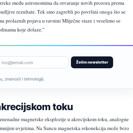
 izreke među astronomima da otvaranje novih prozora prema
dljive rezultate. Tek smo zagrebli po površini onoga što se
a prolaznih pojava u ravnini Mliječne staze i veselimo se
odinama koje dolaze.”
Želim newsletter
, znanosti i tehnologiji.
akrecijskom toku
iznenadne magnetske eksplozije u akrecijskom toku, analogne
emnijim uvjetima. Na Suncu magnetska rekonekcija može brzo