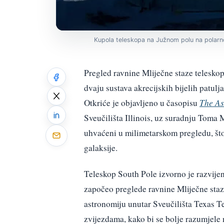
Kupola teleskopa na Južnom polu na polarn
Pregled ravnine Mliječne staze teleskop
dvaju sustava akrecijskih bijelih patulj
Otkriće je objavljeno u časopisu
The As
Sveučilišta Illinois, uz suradnju Toma 
uhvaćeni u milimetarskom pregledu, što 
galaksije.
Teleskop South Pole izvorno je razvije
započeo preglede ravnine Mliječne staze
astronomiju unutar Sveučilišta Texas T
zvijezdama, kako bi se bolje razumjele 