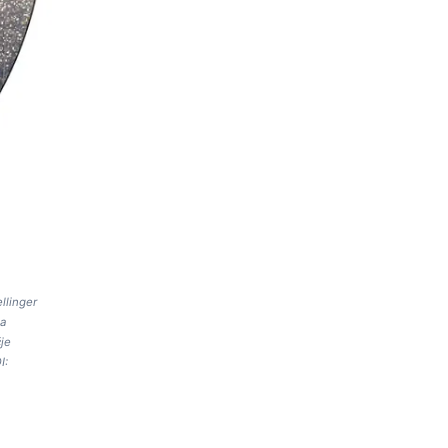
llinger
ja
je
I: