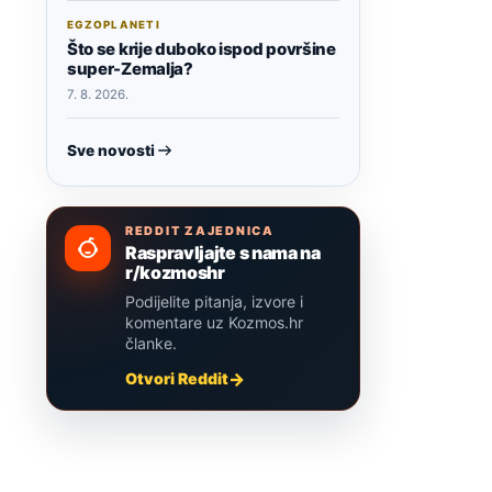
EGZOPLANETI
Što se krije duboko ispod površine
super-Zemalja?
7. 8. 2026.
Sve novosti
REDDIT ZAJEDNICA
Raspravljajte s nama na
r/kozmoshr
Podijelite pitanja, izvore i
komentare uz Kozmos.hr
članke.
Otvori Reddit