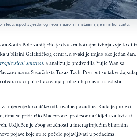
om ledu, ispod zvjezdanog neba s aurom i snažnim sjajem na horizontu.
om South Pole zabilježio je dva kratkotrajna izboja svjetlosti i
aka u blizini Galaktičkog centra, a svaki je trajao oko jedan dan.
trophysical Journal
, a analizu je predvodila Yujie Wan sa
Maccaronea sa Sveučilišta Texas Tech. Prvi put su takvi događaj
otvara novi put istraživanja prolaznih pojava u središtu
n za mjerenje kozmičke mikrovalne pozadine. Kada je projekt
, timu se pridružio Maccarone, profesor na Odjelu za fiziku i
ech. Uključen je zbog stručnosti u interagirajućim binarnim
nove pojave koje su se počele pojavljivati u podacima.