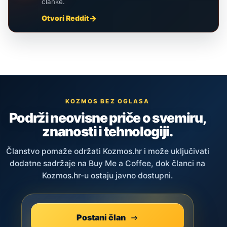
članke.
Otvori Reddit
KOZMOS BEZ OGLASA
Podrži neovisne priče o svemiru,
znanosti i tehnologiji.
Članstvo pomaže održati Kozmos.hr i može uključivati
dodatne sadržaje na Buy Me a Coffee, dok članci na
Kozmos.hr-u ostaju javno dostupni.
Postani član