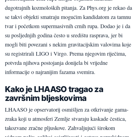
dugotrajnih kozmoloških pitanja. Za Phys.org je rekao da
se takvi objekti smatraju mogućim kandidatom za tamnu
tvar i početkom supermasivnih crnih rupa. Dodao je i da
su posljednjih godina često u središtu rasprava, jer bi
mogli biti povezani s nekim gravitacijskim valovima koje
su registrirali LIGO i Virgo. Prema njegovim riječima,
potvrda njihova postojanja donijela bi vrijedne
informacije o najranijim fazama svemira.
Kako je LHAASO tragao za
završnim bljeskovima
LHAASO je opservatorij osmišljen za otkrivanje gama-
zraka koji u atmosferi Zemlje stvaraju kaskade čestica,
takozvane zračne pljuskove. Zahvaljujući širokom
vidnom polju, velikoj osjetljivosti i gotovo neprekidnom