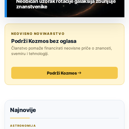
Neobičan uzorak rotacije galaksija zbunjuje
znanstvenike
SVEMIR
NEOVISNO NOVINARSTVO
Podrži Kozmos bez oglasa
Članstvo pomaže financirati neovisne priče o znanosti,
svemiru i tehnologiji.
Podrži Kozmos
Najnovije
ASTRONOMIJA