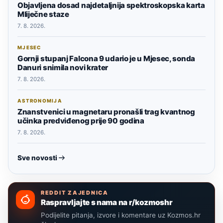
Objavljena dosad najdetaljnija spektroskopska karta
Mliječne staze
7. 8. 2026.
MJESEC
Gornji stupanj Falcona 9 udario je u Mjesec, sonda
Danuri snimila novi krater
7. 8. 2026.
ASTRONOMIJA
Znanstvenici u magnetaru pronašli trag kvantnog
učinka predviđenog prije 90 godina
7. 8. 2026.
Sve novosti
REDDIT ZAJEDNICA
Raspravljajte s nama na r/kozmoshr
Podijelite pitanja, izvore i komentare uz Kozmos.hr