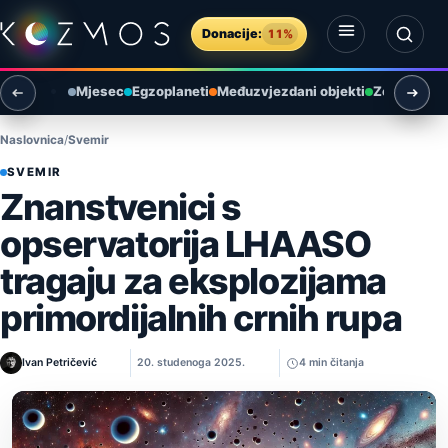
Preskoči na sadržaj
Donacije:
11%
Otvori izbornik
Otvori pretragu
Mjesec
Egzoplaneti
Međuzvjezdani objekti
Zemlja i ok
Naslovnica
Svemir
SVEMIR
Znanstvenici s
opservatorija LHAASO
tragaju za eksplozijama
primordijalnih crnih rupa
Ivan Petričević
20. studenoga 2025.
4 min čitanja