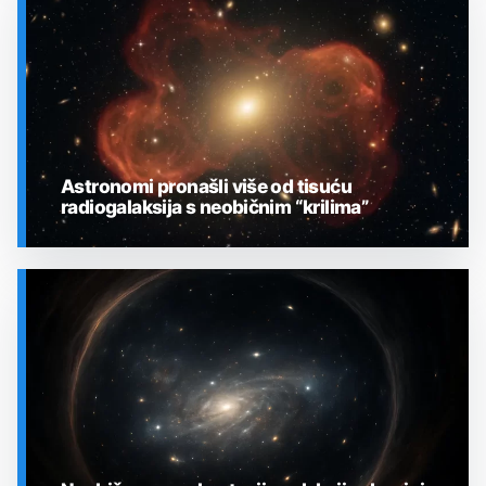
Astronomi pronašli više od tisuću
radiogalaksija s neobičnim “krilima”
SVEMIR