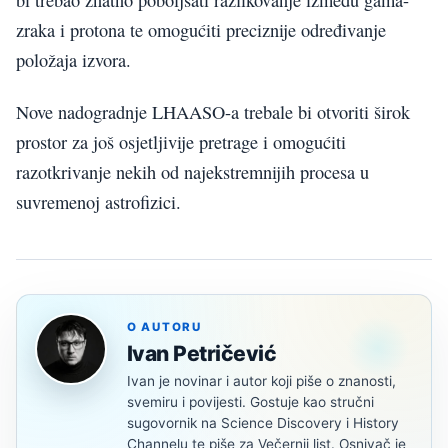
bi trebao znatno poboljšati razlikovanje između gama-
zraka i protona te omogućiti preciznije određivanje
položaja izvora.
Nove nadogradnje LHAASO-a trebale bi otvoriti širok
prostor za još osjetljivije pretrage i omogućiti
razotkrivanje nekih od najekstremnijih procesa u
suvremenoj astrofizici.
O AUTORU
Ivan Petričević
Ivan je novinar i autor koji piše o znanosti,
svemiru i povijesti. Gostuje kao stručni
sugovornik na Science Discovery i History
Channelu te piše za Večernji list. Osnivač je