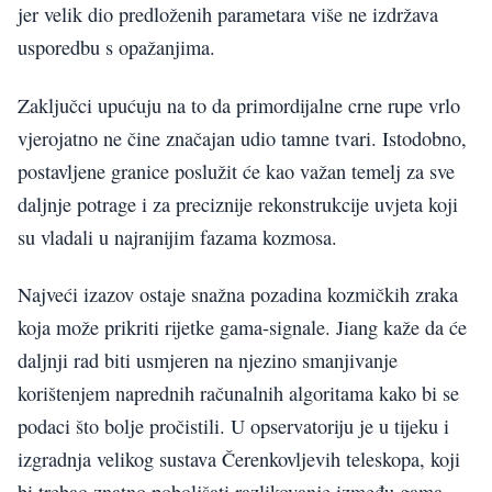
jer velik dio predloženih parametara više ne izdržava
usporedbu s opažanjima.
Zaključci upućuju na to da primordijalne crne rupe vrlo
vjerojatno ne čine značajan udio tamne tvari. Istodobno,
postavljene granice poslužit će kao važan temelj za sve
daljnje potrage i za preciznije rekonstrukcije uvjeta koji
su vladali u najranijim fazama kozmosa.
Najveći izazov ostaje snažna pozadina kozmičkih zraka
koja može prikriti rijetke gama-signale. Jiang kaže da će
daljnji rad biti usmjeren na njezino smanjivanje
korištenjem naprednih računalnih algoritama kako bi se
podaci što bolje pročistili. U opservatoriju je u tijeku i
izgradnja velikog sustava Čerenkovljevih teleskopa, koji