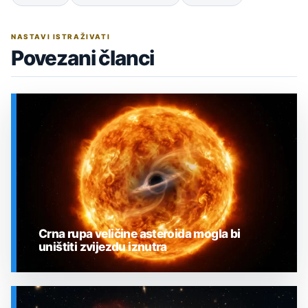
NASTAVI ISTRAŽIVATI
Povezani članci
Crna rupa veličine asteroida mogla bi
uništiti zvijezdu iznutra
SVEMIR