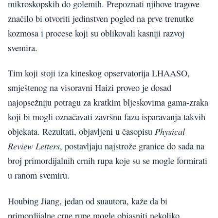
mikroskopskih do golemih. Prepoznati njihove tragove
značilo bi otvoriti jedinstven pogled na prve trenutke
kozmosa i procese koji su oblikovali kasniji razvoj
svemira.
Tim koji stoji iza kineskog opservatorija LHAASO,
smještenog na visoravni Haizi proveo je dosad
najopsežniju potragu za kratkim bljeskovima gama-zraka
koji bi mogli označavati završnu fazu isparavanja takvih
Physical
objekata. Rezultati, objavljeni u časopisu
Review Letters
, postavljaju najstrože granice do sada na
broj primordijalnih crnih rupa koje su se mogle formirati
u ranom svemiru.
Houbing Jiang, jedan od suautora, kaže da bi
primordijalne crne rupe mogle objasniti nekoliko