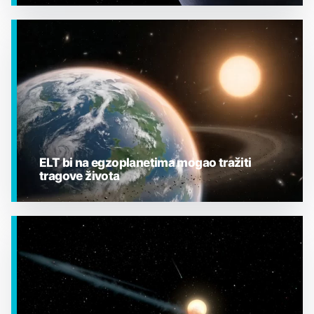
EGZOPLANETI
ELT bi na egzoplanetima mogao tražiti
tragove života
EGZOPLANETI