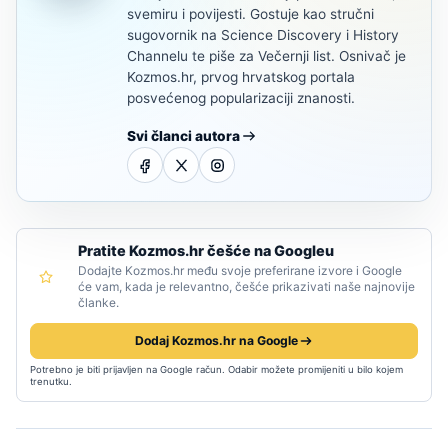
svemiru i povijesti. Gostuje kao stručni
sugovornik na Science Discovery i History
Channelu te piše za Večernji list. Osnivač je
Kozmos.hr, prvog hrvatskog portala
posvećenog popularizaciji znanosti.
Svi članci autora
Pratite Kozmos.hr češće na Googleu
Dodajte Kozmos.hr među svoje preferirane izvore i Google
će vam, kada je relevantno, češće prikazivati naše najnovije
članke.
Dodaj Kozmos.hr na Google
Potrebno je biti prijavljen na Google račun. Odabir možete promijeniti u bilo kojem
trenutku.