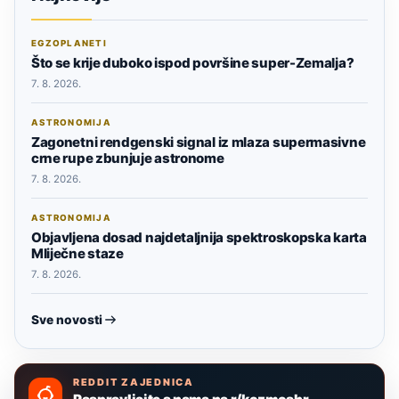
EGZOPLANETI
Što se krije duboko ispod površine super-Zemalja?
7. 8. 2026.
ASTRONOMIJA
Zagonetni rendgenski signal iz mlaza supermasivne
crne rupe zbunjuje astronome
7. 8. 2026.
ASTRONOMIJA
Objavljena dosad najdetaljnija spektroskopska karta
Mliječne staze
7. 8. 2026.
Sve novosti
REDDIT ZAJEDNICA