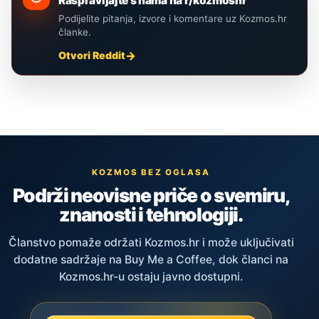
Raspravljajte s nama na r/kozmoshr
Podijelite pitanja, izvore i komentare uz Kozmos.hr
članke.
Otvori Reddit
KOZMOS BEZ OGLASA
Podrži neovisne priče o svemiru,
znanosti i tehnologiji.
Članstvo pomaže održati Kozmos.hr i može uključivati
dodatne sadržaje na Buy Me a Coffee, dok članci na
Kozmos.hr-u ostaju javno dostupni.