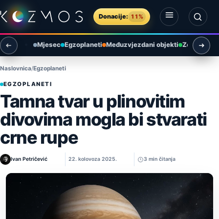
Preskoči na sadržaj
Donacije:
11%
Otvori izbornik
Otvori pretragu
Mjesec
Egzoplaneti
Međuzvjezdani objekti
Zemlja i ok
Naslovnica
Egzoplaneti
EGZOPLANETI
Tamna tvar u plinovitim
divovima mogla bi stvarati
crne rupe
Ivan Petričević
22. kolovoza 2025.
3 min čitanja