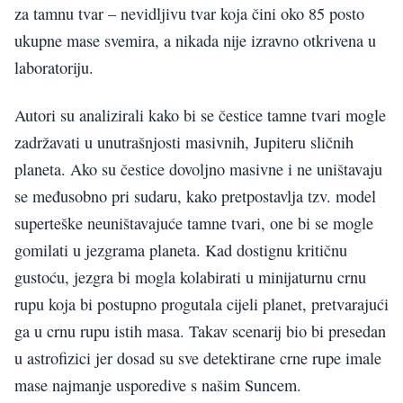
za tamnu tvar – nevidljivu tvar koja čini oko 85 posto
ukupne mase svemira, a nikada nije izravno otkrivena u
laboratoriju.
Autori su analizirali kako bi se čestice tamne tvari mogle
zadržavati u unutrašnjosti masivnih, Jupiteru sličnih
planeta. Ako su čestice dovoljno masivne i ne uništavaju
se međusobno pri sudaru, kako pretpostavlja tzv. model
superteške neuništavajuće tamne tvari, one bi se mogle
gomilati u jezgrama planeta. Kad dostignu kritičnu
gustoću, jezgra bi mogla kolabirati u minijaturnu crnu
rupu koja bi postupno progutala cijeli planet, pretvarajući
ga u crnu rupu istih masa. Takav scenarij bio bi presedan
u astrofizici jer dosad su sve detektirane crne rupe imale
mase najmanje usporedive s našim Suncem.