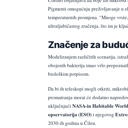
Coelho objašnjava da boje tih mikroba n
Pigmenti omogućuju preživljavanje u eks
temperaturnih promjena. “Mnoge vrste, u
ultraljubičastog zračenja, što im je klj
Značenje za buduće
Modeliranjem različitih scenarija, istra
obojenih bakterija imao vrlo prepoznatl
biološkim potpisom.
Da bi ih teleskopi mogli otkriti, mikrobi
promatranja morat će dodatno napredova
NASA-in Habitable World
uključujući
opservatorija (ESO)
Extre
i njegovog
2030-ih godina u Čileu.