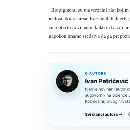
“Biopigmenti su univerzalni alat kojim s
nedostatku resursa. Koriste ih bakterije,
smo otkrili novi način kako ih tražiti, 
napokon imamo sredstva da ga prepozna
O AUTORU
Ivan Petričević
Ivan je novinar i autor k
sugovornik na Science Di
Kozmos.hr, prvog hrvats
Svi članci autora