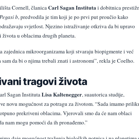
Carl Sagan Instituta
lišta Cornell, članica
i dobitnica prestiž
Pegasi b
, predvodila je tim koji je po prvi put proučio kako
ražavaju svjetlost. Njezino istraživanje otkriva da bi upravo
i života u oblacima drugih planeta.
ka zajednica mikroorganizama koji stvaraju biopigmente i već
sam da bi o njima trebali znati i astronomi”, rekla je Coelho.
vani tragovi života
Lisa Kaltenegger
Carl Sagan Instituta
, suautorica studije,
osve novu mogućnost za potragu za životom. “Sada imamo prilik
 potpuno prekriveni oblacima. Vjerovali smo da će nam oblaci
se da nam mogu pomoći da ih pronađemo.”
mima daje mogućnost traženja bioloških potpisa i na planetima 