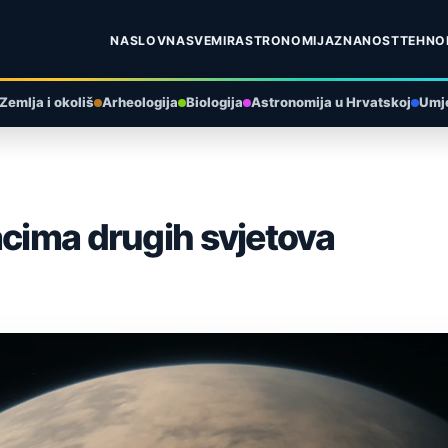
NASLOVNA
SVEMIR
ASTRONOMIJA
ZNANOST
TEHNO
Zemlja i okoliš
Arheologija
Biologija
Astronomija u Hrvatskoj
Umje
acima drugih svjetova