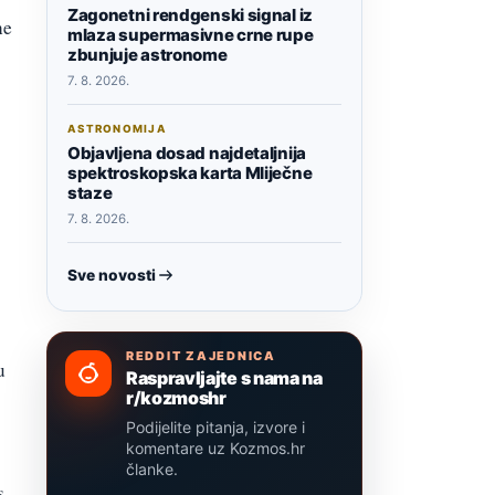
Zagonetni rendgenski signal iz
ne
mlaza supermasivne crne rupe
zbunjuje astronome
7. 8. 2026.
ASTRONOMIJA
Objavljena dosad najdetaljnija
spektroskopska karta Mliječne
staze
7. 8. 2026.
Sve novosti
REDDIT ZAJEDNICA
u
Raspravljajte s nama na
r/kozmoshr
Podijelite pitanja, izvore i
komentare uz Kozmos.hr
članke.
s