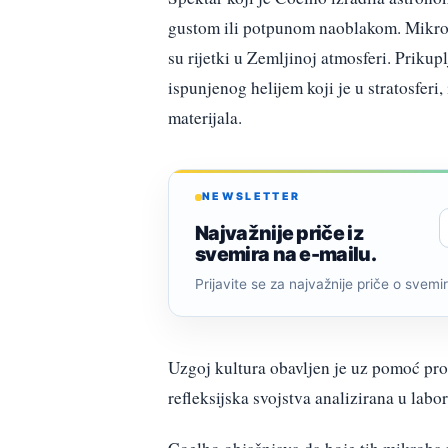
gustom ili potpunom naoblakom. Mikroor
su rijetki u Zemljinoj atmosferi. Prikup
ispunjenog helijem koji je u stratosferi
materijala.
NEWSLETTER
Najvažnije priče iz
svemira na e-mailu.
Prijavite se za najvažnije priče o svemiru
Uzgoj kultura obavljen je uz pomoć pr
refleksijska svojstva analizirana u labo