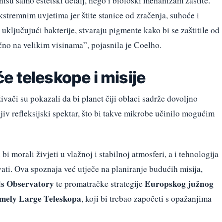
isu samo estetski detalj, nego i biološki mehanizam zaštite.
tremnim uvjetima jer štite stanice od zračenja, suhoće i
ključujući bakterije, stvaraju pigmente kako bi se zaštitile od
učno na velikim visinama”, pojasnila je Coelho.
 teleskope i misije
živači su pokazali da bi planet čiji oblaci sadrže dovoljno
jiv refleksijski spektar, što bi takve mikrobe učinilo mogućim
 bi morali živjeti u vlažnoj i stabilnoj atmosferi, a i tehnologija
ti. Ova spoznaja već utječe na planiranje budućih misija,
s Observatory
Europskog južnog
te promatračke strategije
mely Large Teleskopa
, koji bi trebao započeti s opažanjima