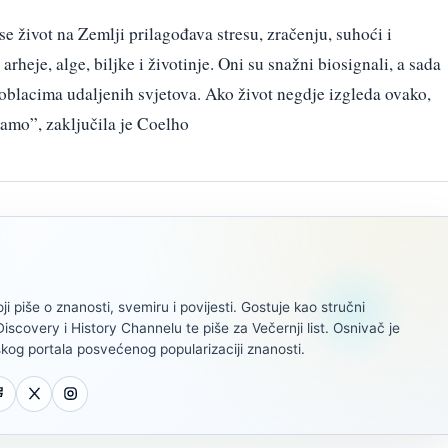
e život na Zemlji prilagođava stresu, zračenju, suhoći i
 arheje, alge, biljke i životinje. Oni su snažni biosignali, a sada
u oblacima udaljenih svjetova. Ako život negdje izgleda ovako,
mo”, zaključila je Coelho
oji piše o znanosti, svemiru i povijesti. Gostuje kao stručni
scovery i History Channelu te piše za Večernji list. Osnivač je
kog portala posvećenog popularizaciji znanosti.