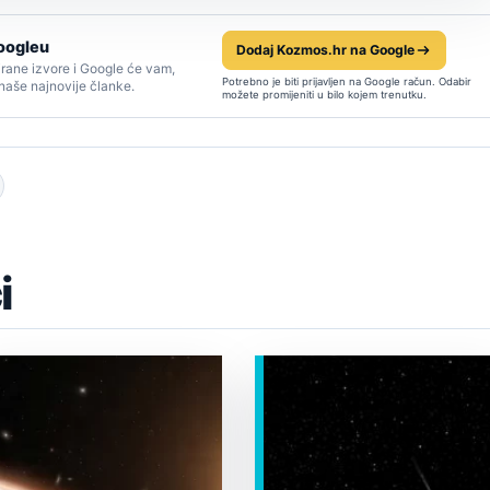
oogleu
Dodaj Kozmos.hr na Google
rane izvore i Google će vam,
Potrebno je biti prijavljen na Google račun. Odabir
 naše najnovije članke.
možete promijeniti u bilo kojem trenutku.
i