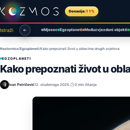
Preskoči na sadržaj
Donacije:
11%
Istraži
Mjesec
Egzoplaneti
Međuzvjezdani objekti
Naslovnica
Egzoplaneti
Kako prepoznati život u oblacima drugih svjetova
EGZOPLANETI
Kako prepoznati život u obl
Ivan Petričević
12. studenoga 2025.
3 min čitanja