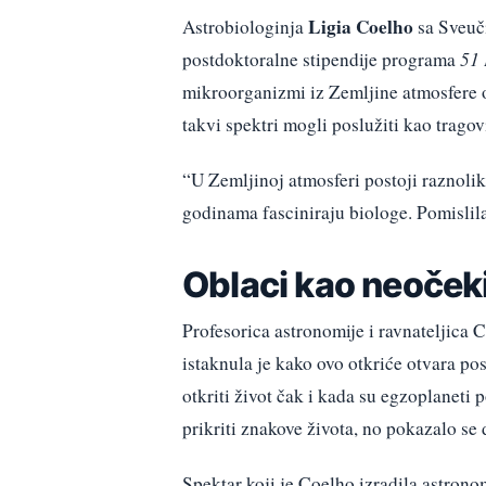
Ligia Coelho
Astrobiologinja
sa Sveuči
postdoktoralne stipendije programa
51 
mikroorganizmi iz Zemljine atmosfere od
takvi spektri mogli poslužiti kao tragov
“U Zemljinoj atmosferi postoji raznoli
godinama fasciniraju biologe. Pomislila 
Oblaci kao neočeki
Profesorica astronomije i ravnateljica 
istaknula je kako ovo otkriće otvara p
otkriti život čak i kada su egzoplaneti
prikriti znakove života, no pokazalo 
Spektar koji je Coelho izradila astrono