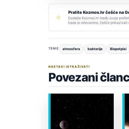
Pratite Kozmos.hr češće na G
Dodajte Kozmos.hr među svoje preferi
kada je relevantno, češće prikazivati
TEME
atmosfera
bakterije
Biopotpisi
NASTAVI ISTRAŽIVATI
Povezani članc