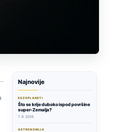
Najnovije
i
EGZOPLANETI
Što se krije duboko ispod površine
super-Zemalja?
7. 8. 2026.
ASTRONOMIJA