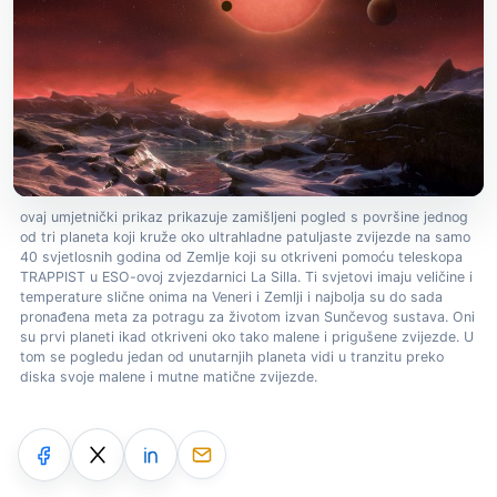
ovaj umjetnički prikaz prikazuje zamišljeni pogled s površine jednog
od tri planeta koji kruže oko ultrahladne patuljaste zvijezde na samo
40 svjetlosnih godina od Zemlje koji su otkriveni pomoću teleskopa
TRAPPIST u ESO-ovoj zvjezdarnici La Silla. Ti svjetovi imaju veličine i
temperature slične onima na Veneri i Zemlji i najbolja su do sada
pronađena meta za potragu za životom izvan Sunčevog sustava. Oni
su prvi planeti ikad otkriveni oko tako malene i prigušene zvijezde. U
tom se pogledu jedan od unutarnjih planeta vidi u tranzitu preko
diska svoje malene i mutne matične zvijezde.