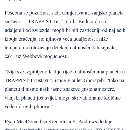
Posebna se pozornost sada usmjerava na vanjske planete
sustava — TRAPPIST-1e, f, g i h. Budući da su
udaljeniji od zvijezde, mogli bi biti zaštićeniji od najjačih
izboja zračenja, no njihova veća udaljenost i niže
temperature otežavaju detekciju atmosferskih signala,
čak i uz Webbove mogućnosti.
“Nije sve izgubljeno kad je riječ o atmosferama planeta u
TRAPPIST-1 sustavu”, ističe Piaulet-Ghorayeb. “Iako na
planetu d nismo našli jasne znakove guste atmosfere,
vanjski planeti još uvijek mogu skrivati znatne količine
vode i drugih plinova.”
Ryan MacDonald sa Sveučilišta St Andrews dodaje: