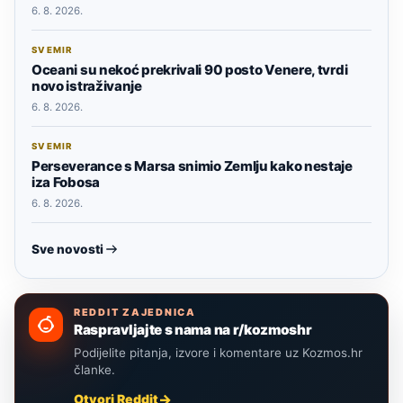
6. 8. 2026.
SVEMIR
Oceani su nekoć prekrivali 90 posto Venere, tvrdi
novo istraživanje
6. 8. 2026.
SVEMIR
Perseverance s Marsa snimio Zemlju kako nestaje
iza Fobosa
6. 8. 2026.
Sve novosti
REDDIT ZAJEDNICA
Raspravljajte s nama na r/kozmoshr
Podijelite pitanja, izvore i komentare uz Kozmos.hr
članke.
Otvori Reddit