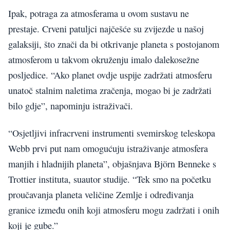
Ipak, potraga za atmosferama u ovom sustavu ne
prestaje. Crveni patuljci najčešće su zvijezde u našoj
galaksiji, što znači da bi otkrivanje planeta s postojanom
atmosferom u takvom okruženju imalo dalekosežne
posljedice. “Ako planet ovdje uspije zadržati atmosferu
unatoč stalnim naletima zračenja, mogao bi je zadržati
bilo gdje”, napominju istraživači.
“Osjetljivi infracrveni instrumenti svemirskog teleskopa
Webb prvi put nam omogućuju istraživanje atmosfera
manjih i hladnijih planeta”, objašnjava Björn Benneke s
Trottier instituta, suautor studije. “Tek smo na početku
proučavanja planeta veličine Zemlje i određivanja
granice između onih koji atmosferu mogu zadržati i onih
koji je gube.”