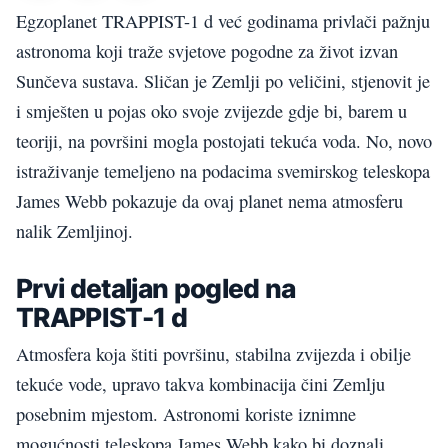
Egzoplanet TRAPPIST-1 d već godinama privlači pažnju
astronoma koji traže svjetove pogodne za život izvan
Sunčeva sustava. Sličan je Zemlji po veličini, stjenovit je
i smješten u pojas oko svoje zvijezde gdje bi, barem u
teoriji, na površini mogla postojati tekuća voda. No, novo
istraživanje temeljeno na podacima svemirskog teleskopa
James Webb pokazuje da ovaj planet nema atmosferu
nalik Zemljinoj.
Prvi detaljan pogled na
TRAPPIST-1 d
Atmosfera koja štiti površinu, stabilna zvijezda i obilje
tekuće vode, upravo takva kombinacija čini Zemlju
posebnim mjestom. Astronomi koriste iznimne
mogućnosti teleskopa James Webb kako bi doznali