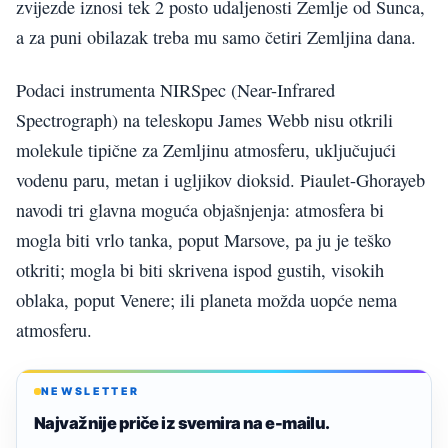
zvijezde iznosi tek 2 posto udaljenosti Zemlje od Sunca,
a za puni obilazak treba mu samo četiri Zemljina dana.
Podaci instrumenta NIRSpec (Near-Infrared
Spectrograph) na teleskopu James Webb nisu otkrili
molekule tipične za Zemljinu atmosferu, uključujući
vodenu paru, metan i ugljikov dioksid. Piaulet-Ghorayeb
navodi tri glavna moguća objašnjenja: atmosfera bi
mogla biti vrlo tanka, poput Marsove, pa ju je teško
otkriti; mogla bi biti skrivena ispod gustih, visokih
oblaka, poput Venere; ili planeta možda uopće nema
atmosferu.
NEWSLETTER
Najvažnije priče iz svemira na e-mailu.