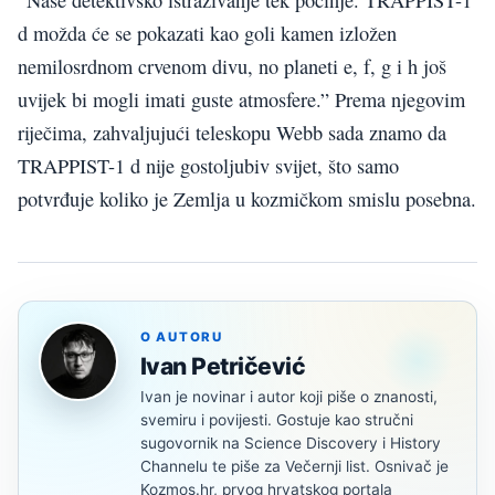
“Naše detektivsko istraživanje tek počinje. TRAPPIST-1
d možda će se pokazati kao goli kamen izložen
nemilosrdnom crvenom divu, no planeti e, f, g i h još
uvijek bi mogli imati guste atmosfere.” Prema njegovim
riječima, zahvaljujući teleskopu Webb sada znamo da
TRAPPIST-1 d nije gostoljubiv svijet, što samo
potvrđuje koliko je Zemlja u kozmičkom smislu posebna.
O AUTORU
Ivan Petričević
Ivan je novinar i autor koji piše o znanosti,
svemiru i povijesti. Gostuje kao stručni
sugovornik na Science Discovery i History
Channelu te piše za Večernji list. Osnivač je
Kozmos.hr, prvog hrvatskog portala