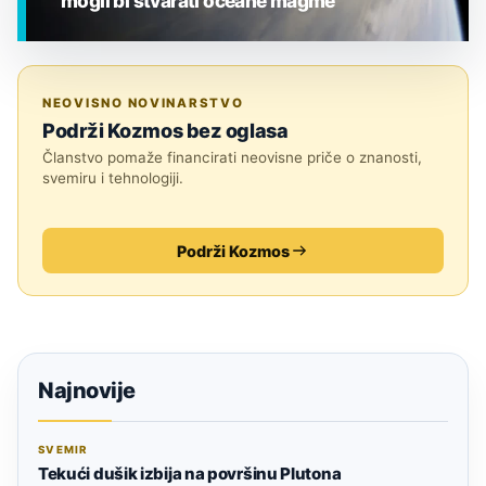
mogli bi stvarati oceane magme
EGZOPLANETI
NEOVISNO NOVINARSTVO
Podrži Kozmos bez oglasa
Članstvo pomaže financirati neovisne priče o znanosti,
svemiru i tehnologiji.
Podrži Kozmos
Najnovije
SVEMIR
Tekući dušik izbija na površinu Plutona