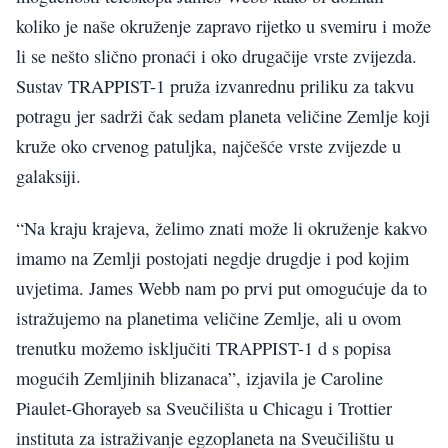
koliko je naše okruženje zapravo rijetko u svemiru i može
li se nešto slično pronaći i oko drugačije vrste zvijezda.
Sustav TRAPPIST-1 pruža izvanrednu priliku za takvu
potragu jer sadrži čak sedam planeta veličine Zemlje koji
kruže oko crvenog patuljka, najčešće vrste zvijezde u
galaksiji.
“Na kraju krajeva, želimo znati može li okruženje kakvo
imamo na Zemlji postojati negdje drugdje i pod kojim
uvjetima. James Webb nam po prvi put omogućuje da to
istražujemo na planetima veličine Zemlje, ali u ovom
trenutku možemo isključiti TRAPPIST-1 d s popisa
mogućih Zemljinih blizanaca”, izjavila je Caroline
Piaulet-Ghorayeb sa Sveučilišta u Chicagu i Trottier
instituta za istraživanje egzoplaneta na Sveučilištu u