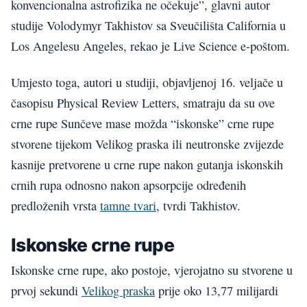
konvencionalna astrofizika ne očekuje”, glavni autor
studije Volodymyr Takhistov sa Sveučilišta California u
Los Angelesu Angeles, rekao je Live Science e-poštom.
Umjesto toga, autori u studiji, objavljenoj 16. veljače u
časopisu Physical Review Letters, smatraju da su ove
crne rupe Sunčeve mase možda “iskonske” crne rupe
stvorene tijekom Velikog praska ili neutronske zvijezde
kasnije pretvorene u crne rupe nakon gutanja iskonskih
crnih rupa odnosno nakon apsorpcije određenih
predloženih vrsta
tamne tvari
, tvrdi Takhistov.
Iskonske crne rupe
Iskonske crne rupe, ako postoje, vjerojatno su stvorene u
prvoj sekundi
Velikog praska
prije oko 13,77 milijardi