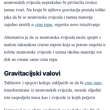
neutronskih zvijezda neprekidno bi privlačila čestice
tamne tvari. Na kraju bi njihova gravitacija postala toliko
jaka da bi se neutronska zvijezda i tamna materija
zajedno urušili u
crnu rupu
, sugerira novo istraživanje.
Alternativa je da se neutronska zvijezda može spojiti s
malom iskonskom crnom rupom koja se potom smješta u
težište neutronske zvijezde i uzima okolnu materiju sve
dok ne ostane samo crna rupa.
Gravitacijski valovi
Takhistov i njegovi kolege zaključili su da bi
crne rupe
,
transformirane iz neutronskih zvijezda, morale slijediti
istu raspodjelu masa kao i zvijezde iz kojih potječu.
Uzimajući to u obzir, analizirali su podatke oko 50-ak