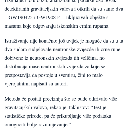
detektiranih gravitacijskih valova i otkrili da su samo dva
– GW190425 i GW190814 – uključivali objekte s
masama koje odgovaraju iskonskim crnim rupama.
Istraživanje nije konačno: još uvijek je moguće da su u ta
dva sudara sudjelovale neutronske zvijezde ili crne rupe
dobivene iz neutronskih zvijezda tih veličina, no
distribucija mase neutronskih zvijezda za koje se
pretpostavlja da postoje u svemiru, čini to malo
vjerojatnim, napisali su autori.
Metoda će postati preciznija što se bude otkrivalo više
gravitacijskih valova, rekao je Takhistov: “Test je
statističke prirode, pa će prikupljanje više podataka
omogućiti bolje razumijevanje.”