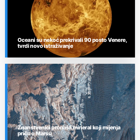
Oceani su nekoć prekrivali 90 posto Venere,
tvrdi novo istraživanje
SVEMIR
Znanstvenici pronašli mineral koji mijenja
priču o Marsu