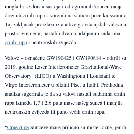
mogla bi se doista sastojati od ogromnih koncentracija
drevnih crnih rupa stvorenih na samom početku svemira.
Taj zaključak proizlazi iz analize gravitacijskih valova u
prostor-vremenu, nastalih dvama udaljenim sudarima
crnih rupa
i neutronskih zvijezda.
Valove – označene GW190425 i GW190814 – otkrili su
2019. godine Laser Interferometer Gravitational-Wave
Observatory (LIGO) u Washingtonu i Louisiani te
Virgo Interferometer u blizini Pise, u Italiji. Prethodna
analiza sugerirala je da su valovi nastali sudarima crnih
rupa između 1,7 i 2,6 puta mase našeg sunca i manjih
neutronskih zvijezda ili puno većih crnih rupa.
“
Crne rupe
Sunčeve mase prilično su misteriozne, jer ih