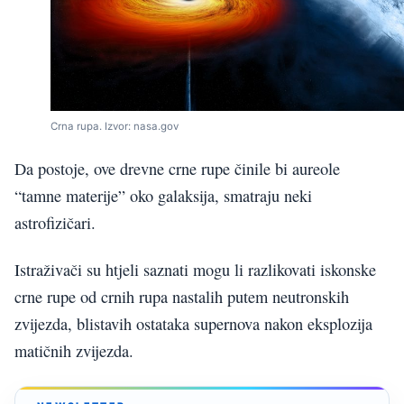
Crna rupa. Izvor: nasa.gov
Da postoje, ove drevne crne rupe činile bi aureole
“tamne materije” oko galaksija, smatraju neki
astrofizičari.
Istraživači su htjeli saznati mogu li razlikovati iskonske
crne rupe od crnih rupa nastalih putem neutronskih
zvijezda, blistavih ostataka supernova nakon eksplozija
matičnih zvijezda.