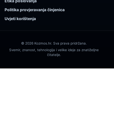
Etika poslovanja
Politika provjeravanja činjenica
Uvjeti korištenja
© 2026 Kozmos.hr. Sva prava pridržana.
Svemir, znanost, tehnologija i velike ideje za znatiželjne
čitatelje.