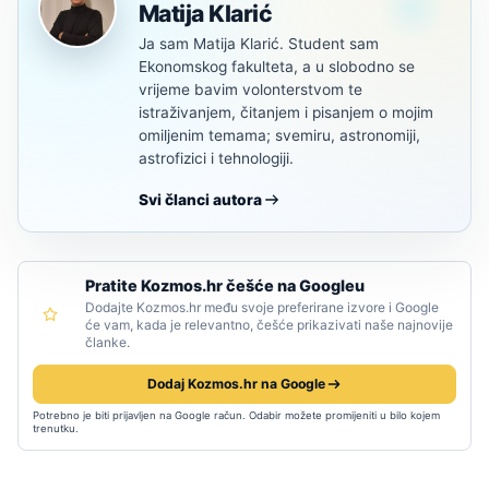
Matija Klarić
Ja sam Matija Klarić. Student sam
Ekonomskog fakulteta, a u slobodno se
vrijeme bavim volonterstvom te
istraživanjem, čitanjem i pisanjem o mojim
omiljenim temama; svemiru, astronomiji,
astrofizici i tehnologiji.
Svi članci autora
Pratite Kozmos.hr češće na Googleu
Dodajte Kozmos.hr među svoje preferirane izvore i Google
će vam, kada je relevantno, češće prikazivati naše najnovije
članke.
Dodaj Kozmos.hr na Google
Potrebno je biti prijavljen na Google račun. Odabir možete promijeniti u bilo kojem
trenutku.