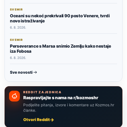
SVEMIR
Oceani su nekoć prekrivali 90 posto Venere, tvrdi
novo istraživanje
6. 8. 2026.
SVEMIR
Perseverance s Marsa snimio Zemlju kako nestaje
iza Fobosa
6. 8. 2026.
Sve novosti
REDDIT ZAJEDNICA
Raspravljajte s nama na r/kozmoshr
Podijelite pitanja, izvore i komentare uz Kozmos.hr
članke.
Otvori Reddit