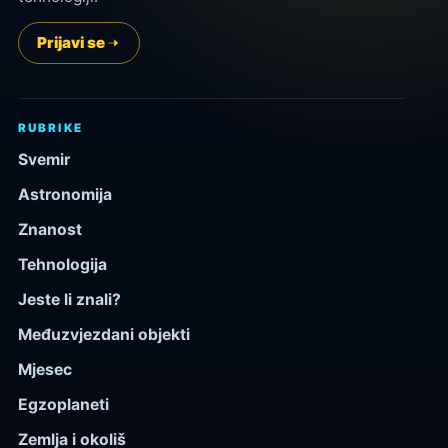
Prijavi se
RUBRIKE
Svemir
Astronomija
Znanost
Tehnologija
Jeste li znali?
Međuzvjezdani objekti
Mjesec
Egzoplaneti
Zemlja i okoliš