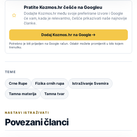
Pratite Kozmos.hr češće na Googleu
Dodajte Kozmos.hr među svoje preferirane izvore i Google
će vam, kada je relevantno, češće prikazivati naše najnovije
članke.
Dodaj Kozmos.hr na Google
Potrebno je biti prijavljen na Google račun. Odabir možete promijeniti u bilo kojem
trenutku.
TEME
Crne Rupe
Fizika crnih rupa
Istraživanje Svemira
Tamna materija
Tamna tvar
NASTAVI ISTRAŽIVATI
Povezani članci