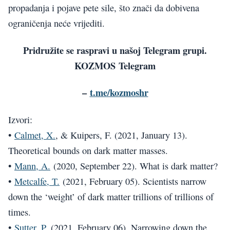
propadanja i pojave pete sile, što znači da dobivena
ograničenja neće vrijediti.
Pridružite se raspravi u našoj Telegram grupi.
KOZMOS
Telegram
–
t.me/kozmoshr
Izvori:
•
Calmet, X.
, & Kuipers, F. (2021, January 13).
Theoretical bounds on dark matter masses.
•
Mann, A.
(2020, September 22). What is dark matter?
•
Metcalfe, T.
(2021, February 05). Scientists narrow
down the ‘weight’ of dark matter trillions of trillions of
times.
•
Sutter, P.
(2021, February 06). Narrowing down the