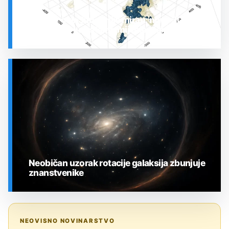
Prostor oko Sunca nije miran: nova 3D karta
otkrila plin koji stalno mijenja stanje
SVEMIR
Neobičan uzorak rotacije galaksija zbunjuje
znanstvenike
SVEMIR
NEOVISNO NOVINARSTVO