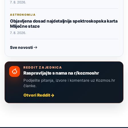
7. 8. 2026.
ASTRONOMIJA
Objavljena dosad najdetaljnija spektroskopska karta
Mliječne staze
7. 8. 2026.
Sve novosti
REDDIT ZAJEDNICA
Raspravljajte s nama na r/kozmoshr
Podijelite pitanja, izvore i komentare uz Kozmos.hr
članke.
Otvori Reddit