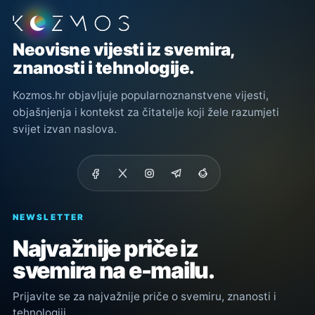
Podnožje stranice
Neovisne vijesti iz svemira,
znanosti i tehnologije.
Kozmos.hr objavljuje popularnoznanstvene vijesti,
objašnjenja i kontekst za čitatelje koji žele razumjeti
svijet izvan naslova.
NEWSLETTER
Najvažnije priče iz
svemira na e-mailu.
Prijavite se za najvažnije priče o svemiru, znanosti i
tehnologiji.