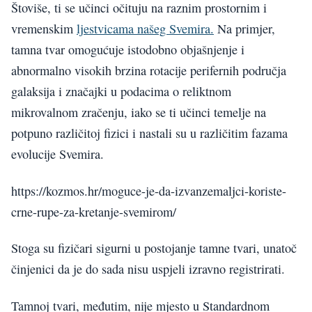
Štoviše, ti se učinci očituju na raznim prostornim i
vremenskim
ljestvicama našeg Svemira.
Na primjer,
tamna tvar omogućuje istodobno objašnjenje i
abnormalno visokih brzina rotacije perifernih područja
galaksija i značajki u podacima o reliktnom
mikrovalnom zračenju, iako se ti učinci temelje na
potpuno različitoj fizici i nastali su u različitim fazama
evolucije Svemira.
https://kozmos.hr/moguce-je-da-izvanzemaljci-koriste-
crne-rupe-za-kretanje-svemirom/
Stoga su fizičari sigurni u postojanje tamne tvari, unatoč
činjenici da je do sada nisu uspjeli izravno registrirati.
Tamnoj tvari, međutim, nije mjesto u Standardnom