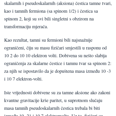
skalarnih i pseudoskalarnih (aksiona) čestica tamne tvari,
kao i tamnih fermiona (sa spinom 1/2) i čestica sa
spinom 2, koji su svi bili singletni s obzirom na
transformaciju mjerača.
Kao rezultat, tamni su fermioni bili najsnažnije
ograničeni, čiju su masu fizičari smjestili u rasponu od
10 2 do 10 10 elektron volti. Dobivena su nešto slabija
ograničenja za skalarne čestice i tamnu tvar sa spinom 2:
za njih se ispostavilo da je dopuštena masa između 10 -3
i 10 7 elektron-volti.
Iste vrijednosti dobivene su za tamne aksione ako zakoni
kvantne gravitacije krše paritet, u suprotnom slučaju
masa tamnih pseudoskalarnih čestica trebala bi biti
između 10 -21 i 10 7 elektronvolta. Uz to, fizičari su