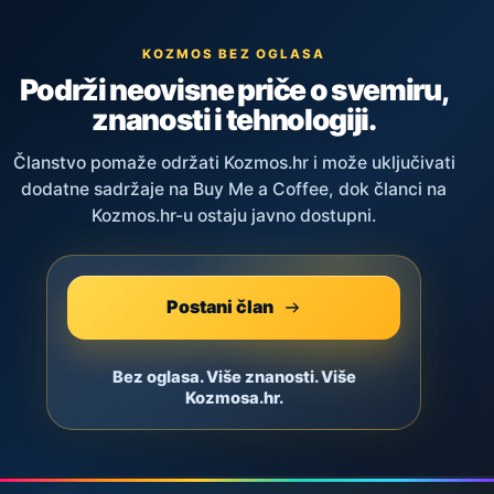
KOZMOS BEZ OGLASA
Podrži neovisne priče o svemiru,
znanosti i tehnologiji.
Članstvo pomaže održati Kozmos.hr i može uključivati
dodatne sadržaje na Buy Me a Coffee, dok članci na
Kozmos.hr-u ostaju javno dostupni.
Postani član
Bez oglasa. Više znanosti. Više
Kozmosa.hr.