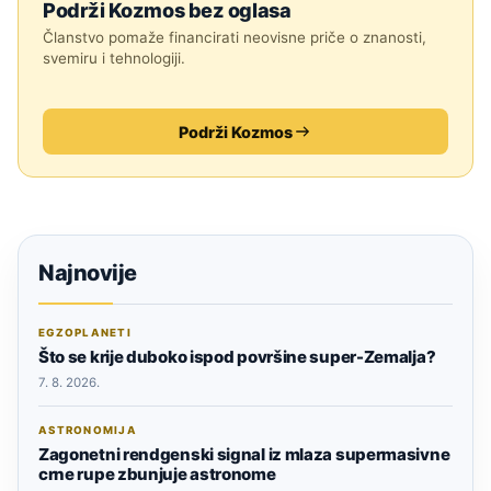
Podrži Kozmos bez oglasa
Članstvo pomaže financirati neovisne priče o znanosti,
svemiru i tehnologiji.
Podrži Kozmos
Najnovije
EGZOPLANETI
Što se krije duboko ispod površine super-Zemalja?
7. 8. 2026.
ASTRONOMIJA
Zagonetni rendgenski signal iz mlaza supermasivne
crne rupe zbunjuje astronome