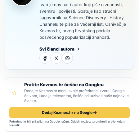
Ivan je novinar i autor koji piše o znanosti,
svemiru i povijesti. Gostuje kao stručni
sugovornik na Science Discovery i History
Channelu te piše za Večernji list. Osnivač je
Kozmos.hr, prvog hrvatskog portala
posvećenog popularizaciji znanosti.
Svi članci autora
Pratite Kozmos.hr češće na Googleu
Dodajte Kozmos.hr među svoje preferirane izvore i Google
će vam, kada je relevantno, češće prikazivati naše najnovije
članke.
Dodaj Kozmos.hr na Google
Potrebno je biti prijavljen na Google račun. Odabir možete promijeniti u bilo kojem
trenutku.