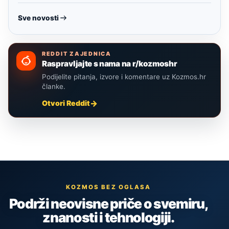
Sve novosti
REDDIT ZAJEDNICA
Raspravljajte s nama na r/kozmoshr
Podijelite pitanja, izvore i komentare uz Kozmos.hr
članke.
Otvori Reddit
KOZMOS BEZ OGLASA
Podrži neovisne priče o svemiru,
znanosti i tehnologiji.