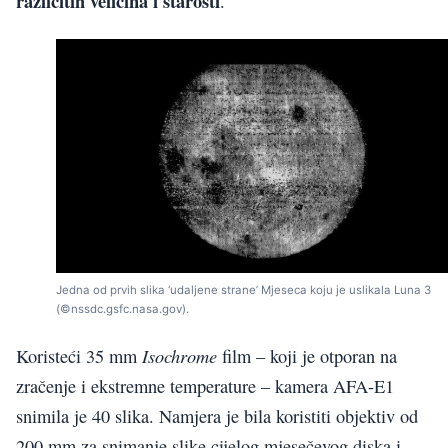
različitih veličina i starosti
.
Jedna od prvih slika ‘udaljene strane’ Mjeseca koju je uslikala Luna 3
(©nssdc.gsfc.nasa.gov).
Isochrome
Koristeći 35 mm
film – koji je otporan na
zračenje i ekstremne temperature – kamera AFA-E1
snimila je 40 slika. Namjera je bila koristiti objektiv od
200 mm za snimanje slike cijelog mjesečevog diska i