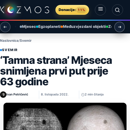
Preskoči na sadržaj
Donacije:
11%
Otvori izbornik
Otvori pretragu
Mjesec
Egzoplaneti
Međuzvjezdani objekti
Zemlja i ok
Naslovnica
Svemir
SVEMIR
‘Tamna strana’ Mjeseca
snimljena prvi put prije
63 godine
Ivan Petričević
8. listopada 2022.
2 min čitanja