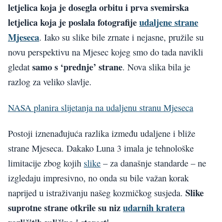
letjelica koja je dosegla orbitu i prva svemirska
letjelica koja je poslala fotografije
udaljene strane
Mjeseca
. Iako su slike bile zrnate i nejasne, pružile su
novu perspektivu na Mjesec kojeg smo do tada navikli
samo s ‘prednje’ strane
gledat
. Nova slika bila je
razlog za veliko slavlje.
NASA planira slijetanja na udaljenu stranu Mjeseca
Postoji iznenađujuća razlika između udaljene i bliže
strane Mjeseca. Dakako Luna 3 imala je tehnološke
limitacije zbog kojih
slike
– za današnje standarde – ne
izgledaju impresivno, no onda su bile važan korak
Slike
naprijed u istraživanju našeg kozmičkog susjeda.
suprotne strane otkrile su niz
udarnih kratera