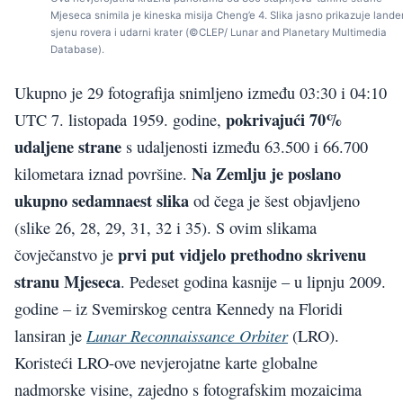
Mjeseca snimila je kineska misija Cheng’e 4. Slika jasno prikazuje lander
sjenu rovera i udarni krater (©CLEP/ Lunar and Planetary Multimedia
Database).
Ukupno je 29 fotografija snimljeno između 03:30 i 04:10
pokrivajući 70%
UTC 7. listopada 1959. godine,
udaljene strane
s udaljenosti između 63.500 i 66.700
Na Zemlju je poslano
kilometara iznad površine.
ukupno sedamnaest slika
od čega je šest objavljeno
(slike 26, 28, 29, 31, 32 i 35). S ovim slikama
prvi put vidjelo prethodno skrivenu
čovječanstvo je
stranu Mjeseca
. Pedeset godina kasnije – u lipnju 2009.
godine – iz Svemirskog centra Kennedy na Floridi
Lunar Reconnaissance Orbiter
lansiran je
(LRO).
Koristeći LRO-ove nevjerojatne karte globalne
nadmorske visine, zajedno s fotografskim mozaicima