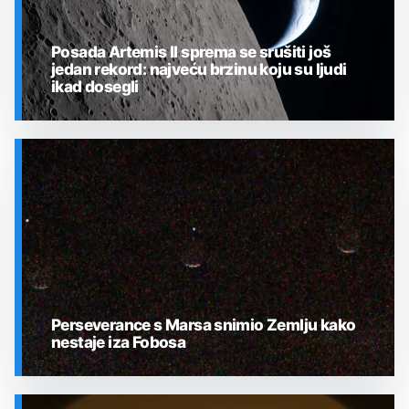
Posada Artemis II sprema se srušiti još
jedan rekord: najveću brzinu koju su ljudi
ikad dosegli
SVEMIR
Perseverance s Marsa snimio Zemlju kako
nestaje iza Fobosa