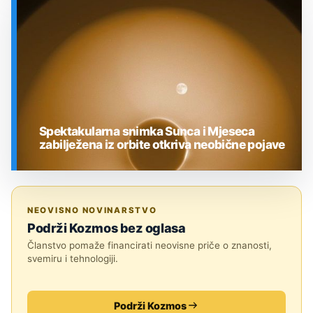
SVEMIR
Spektakularna snimka Sunca i Mjeseca
zabilježena iz orbite otkriva neobične pojave
SVEMIR
NEOVISNO NOVINARSTVO
Podrži Kozmos bez oglasa
Članstvo pomaže financirati neovisne priče o znanosti,
svemiru i tehnologiji.
Podrži Kozmos