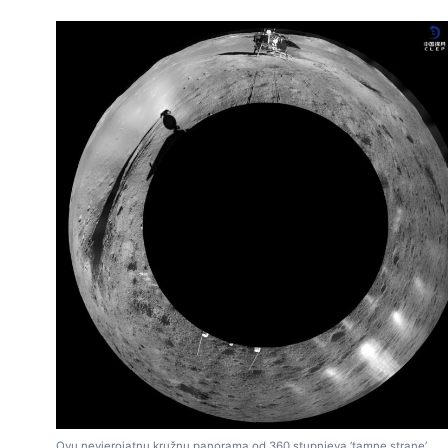
Ovu nevjerojatnu kružnu panorama od 360 stupnjeva ‘tamne strane’