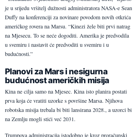
je u srijedu vršitelj dužnosti administratora NASA-e Sean
Duffy na konferenciji za novinare povodom novih otkrića
američkog rovera na Marsu. “Kinezi žele biti prvi natrag
na Mjesecu. To se neće dogoditi. Amerika je predvodila
u svemiru i nastavit će predvoditi u svemiru i u
budućnosti.”
Planovi za Mars i nesigurna
budućnost američkih misija
Kina ne cilja samo na Mjesec. Kina isto planira postati
prva koja će vratiti uzorke s površine Marsa. Njihova
robotska misija trebala bi biti lansirana 2028., a uzorci bi
na Zemlju mogli stići već 2031.
Trumpova administracija istodobno je kroz proračunski