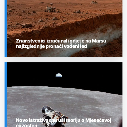
Znanstvenici izračunali gdje je na Marsu
najizglednije pronaći vodeni led
SVEMIR
Novo istraživanje ruši teoriju o Mjesečevoj
egzosferi