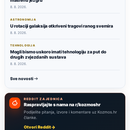
masivnu jezgru
8. 8. 2026.
ASTRONOMIJA
U rotaciji galaksija otkriveni tragovi ranog svemira
8. 8. 2026.
TEHNOLOGIJA
Mogli bismo uskoro imati tehnologiju za put do
drugih zvjezdanih sustava
8. 8. 2026.
Sve novosti
REDDIT ZAJEDNICA
Raspravljajte s nama na r/kozmoshr
Podijelite pitanja, izvore i komentare uz Kozmos.hr
članke.
Otvori Reddit