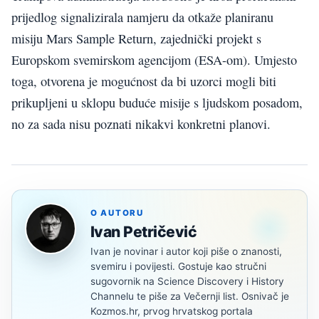
prijedlog signalizirala namjeru da otkaže planiranu
misiju Mars Sample Return, zajednički projekt s
Europskom svemirskom agencijom (ESA-om). Umjesto
toga, otvorena je mogućnost da bi uzorci mogli biti
prikupljeni u sklopu buduće misije s ljudskom posadom,
no za sada nisu poznati nikakvi konkretni planovi.
O AUTORU
Ivan Petričević
Ivan je novinar i autor koji piše o znanosti,
svemiru i povijesti. Gostuje kao stručni
sugovornik na Science Discovery i History
Channelu te piše za Večernji list. Osnivač je
Kozmos.hr, prvog hrvatskog portala