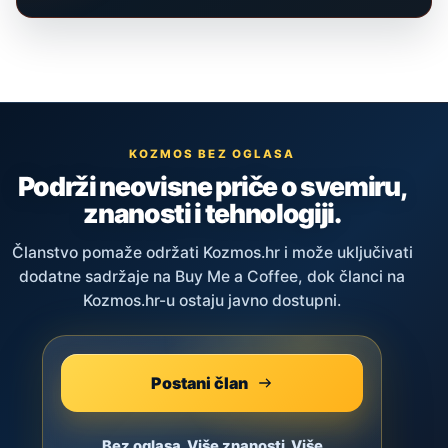
KOZMOS BEZ OGLASA
Podrži neovisne priče o svemiru,
znanosti i tehnologiji.
Članstvo pomaže održati Kozmos.hr i može uključivati
dodatne sadržaje na Buy Me a Coffee, dok članci na
Kozmos.hr-u ostaju javno dostupni.
Postani član
Bez oglasa. Više znanosti. Više