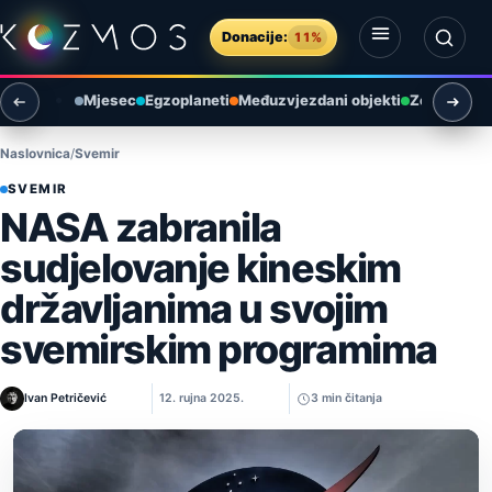
Preskoči na sadržaj
Donacije:
11%
Otvori izbornik
Otvori pretragu
Mjesec
Egzoplaneti
Međuzvjezdani objekti
Zemlja i ok
Naslovnica
Svemir
SVEMIR
NASA zabranila
sudjelovanje kineskim
državljanima u svojim
svemirskim programima
Ivan Petričević
12. rujna 2025.
3 min čitanja