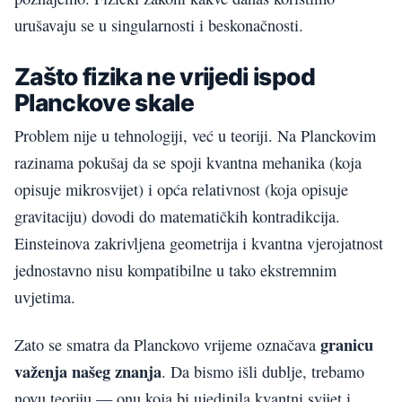
urušavaju se u singularnosti i beskonačnosti.
Zašto fizika ne vrijedi ispod
Planckove skale
Problem nije u tehnologiji, već u teoriji. Na Planckovim
razinama pokušaj da se spoji kvantna mehanika (koja
opisuje mikrosvijet) i opća relativnost (koja opisuje
gravitaciju) dovodi do matematičkih kontradikcija.
Einsteinova zakrivljena geometrija i kvantna vjerojatnost
jednostavno nisu kompatibilne u tako ekstremnim
uvjetima.
granicu
Zato se smatra da Planckovo vrijeme označava
važenja našeg znanja
. Da bismo išli dublje, trebamo
novu teoriju — onu koja bi ujedinila kvantni svijet i