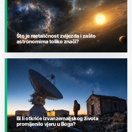
Što je metaličnost zvijezda i zašto
astronomima toliko znači?
JESTE LI ZNALI?
Bi li otkriće izvanzemaljskog života
promijenilo vjeru u Boga?