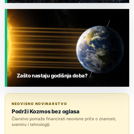
JESTE LI ZNALI?
Zašto nastaju godišnja doba?
JESTE LI ZNALI?
NEOVISNO NOVINARSTVO
Podrži Kozmos bez oglasa
Članstvo pomaže financirati neovisne priče o znanosti,
svemiru i tehnologiji.