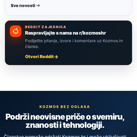
Sve novosti
REDDIT ZAJEDNICA
Raspravljajte s nama na r/kozmoshr
Podijelite pitanja, izvore i komentare uz Kozmos.hr
članke.
Otvori Reddit
KOZMOS BEZ OGLASA
Podrži neovisne priče o svemiru,
znanosti i tehnologiji.
Članstvo pomaže održati Kozmos.hr i može uključivati