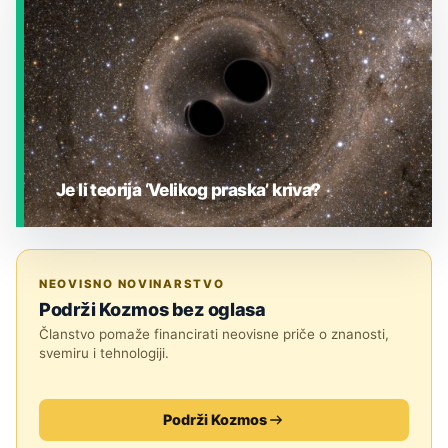
Je li teorija ‘Velikog praska’ kriva?
JESTE LI ZNALI?
NEOVISNO NOVINARSTVO
Podrži Kozmos bez oglasa
Članstvo pomaže financirati neovisne priče o znanosti,
svemiru i tehnologiji.
Podrži Kozmos