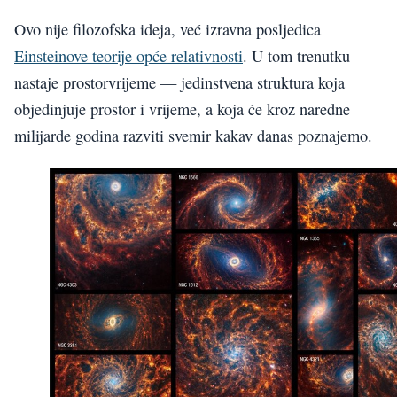
Ovo nije filozofska ideja, već izravna posljedica
Einsteinove teorije opće relativnosti
. U tom trenutku
nastaje prostorvrijeme — jedinstvena struktura koja
objedinjuje prostor i vrijeme, a koja će kroz naredne
milijarde godina razviti svemir kakav danas poznajemo.