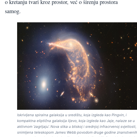
o kretanju tvari kroz prostor, već o širenju prostora
samog.
Iskrivljena spiralna galaksija u središtu, koja izgleda kao Pingvin, i
kompaktna eliptična galaksija lijevo, koja izgleda kao Jaje, nalaze se u
aktivnom ‘zagrljaju’. Nova slika u bliskoj i srednjoj infracrvenoj svjetlosti,
snimljena teleskopom James Webb povodom druge godine znanstveni