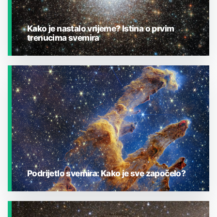
Kako je nastalo vrijeme? Istina o prvim
trenucima svemira
JESTE LI ZNALI?
Podrijetlo svemira: Kako je sve započelo?
JESTE LI ZNALI?