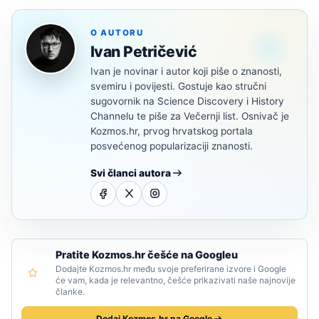
O AUTORU
Ivan Petričević
Ivan je novinar i autor koji piše o znanosti,
svemiru i povijesti. Gostuje kao stručni
sugovornik na Science Discovery i History
Channelu te piše za Večernji list. Osnivač je
Kozmos.hr, prvog hrvatskog portala
posvećenog popularizaciji znanosti.
Svi članci autora
Pratite Kozmos.hr češće na Googleu
Dodajte Kozmos.hr među svoje preferirane izvore i Google
će vam, kada je relevantno, češće prikazivati naše najnovije
članke.
Dodaj Kozmos.hr na Google