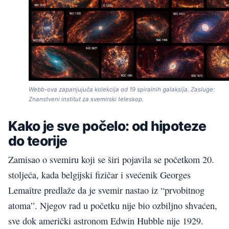
Webb-ova zapanjujuća kolekcija od 19 spiralnih galaksija. Zasluge:
Znanstveni institut za svemirski teleskop.
Kako je sve počelo: od hipoteze
do teorije
Zamisao o svemiru koji se širi pojavila se početkom 20.
stoljeća, kada belgijski fizičar i svećenik Georges
Lemaître predlaže da je svemir nastao iz “prvobitnog
atoma”. Njegov rad u početku nije bio ozbiljno shvaćen,
sve dok američki astronom Edwin Hubble nije 1929.