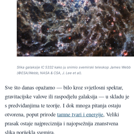
Slika galaksije IC 5332 kako ju snimio svemirski teleskop James Webb
(©ESA/Webb, NASA & CSA, J. Lee et al).
Sve što danas opažamo — bilo kroz svjetlosni spektar,
gravitacijske valove ili raspodjelu galaksija — u skladu je
s predviđanjima te teorije. I dok mnoga pitanja ostaju
otvorena, poput prirode
tamne tvari i energije
, Veliki
prasak ostaje najpreciznija i najopsežnija znanstvena
slika porijekla svemira.