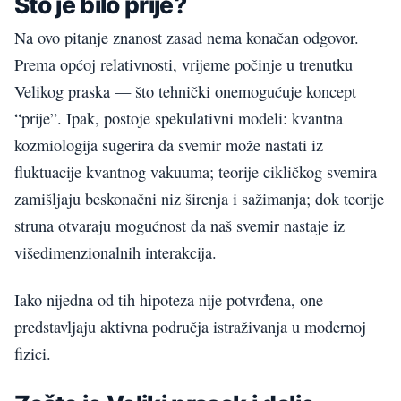
Što je bilo prije?
Na ovo pitanje znanost zasad nema konačan odgovor.
Prema općoj relativnosti, vrijeme počinje u trenutku
Velikog praska — što tehnički onemogućuje koncept
“prije”. Ipak, postoje spekulativni modeli: kvantna
kozmiologija sugerira da svemir može nastati iz
fluktuacije kvantnog vakuuma; teorije cikličkog svemira
zamišljaju beskonačni niz širenja i sažimanja; dok teorije
struna otvaraju mogućnost da naš svemir nastaje iz
višedimenzionalnih interakcija.
Iako nijedna od tih hipoteza nije potvrđena, one
predstavljaju aktivna područja istraživanja u modernoj
fizici.