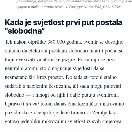
promatranja, pokazuje da je njihova interakcija obilježena blagim plavi
sjajem u obliku obrnute slova U. Zasluge: NASA, ESA, CSA, STScI.
Kada je svjetlost prvi put postala
“slobodna”
Tek nakon otprilike 380.000 godina, svemir se dovoljno
ohladio da elektroni prestanu slobodno lutati i počnu se
trajno vezivati za atomske jezgre. Formiraju se prvi
neutralni atomi, što omogućuje svjetlosti da se
nesmetano širi kroz prostor. Do tada su fotoni stalno
sudarali s nabijenim česticama, ali sada mogu putovati
slobodno — i mnogi od njih i dalje putuju svemirom.
drevni
Upravo ti
fotoni danas čine kozmičko mikrovalno
pozadinsko zračenje koje detektiramo sa Zemlje kao
gotovo jednoliku mikrovalnu svjetlost iz svih smjerova.