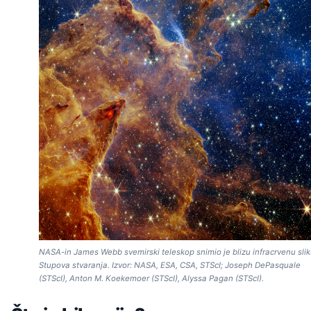
NASA-in James Webb svemirski teleskop snimio je blizu infracrvenu sli
Stupova stvaranja. Izvor: NASA, ESA, CSA, STScI; Joseph DePasquale
(STScI), Anton M. Koekemoer (STScI), Alyssa Pagan (STScI).