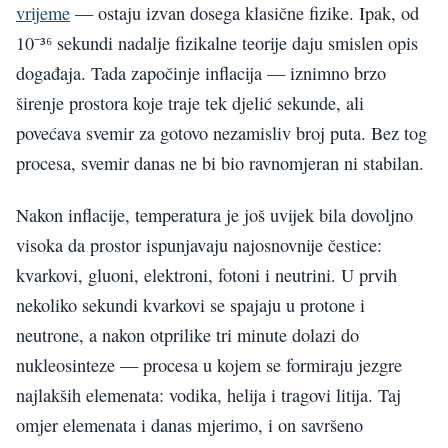
vrijeme
— ostaju izvan dosega klasične fizike. Ipak, od
10⁻³⁶ sekundi nadalje fizikalne teorije daju smislen opis
događaja. Tada započinje inflacija — iznimno brzo
širenje prostora koje traje tek djelić sekunde, ali
povećava svemir za gotovo nezamisliv broj puta. Bez tog
procesa, svemir danas ne bi bio ravnomjeran ni stabilan.
Nakon inflacije, temperatura je još uvijek bila dovoljno
visoka da prostor ispunjavaju najosnovnije čestice:
kvarkovi, gluoni, elektroni, fotoni i neutrini. U prvih
nekoliko sekundi kvarkovi se spajaju u protone i
neutrone, a nakon otprilike tri minute dolazi do
nukleosinteze — procesa u kojem se formiraju jezgre
najlakših elemenata: vodika, helija i tragovi litija. Taj
omjer elemenata i danas mjerimo, i on savršeno