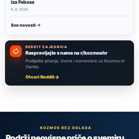
iza Fobosa
6. 8. 2026.
Sve novosti
REDDIT ZAJEDNICA
Raspravljajte s nama na r/kozmoshr
Podijelite pitanja, izvore i komentare uz Kozmos.hr
članke.
Otvori Reddit
KOZMOS BEZ OGLASA
Podrži neovisne priče o svemiru,