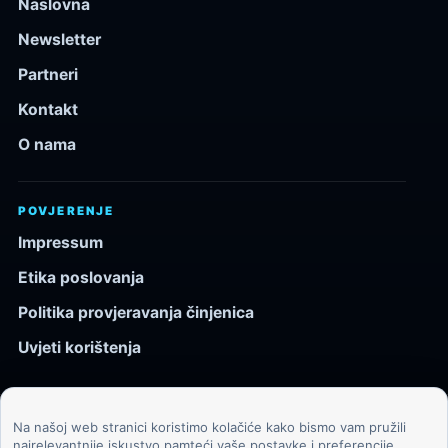
Naslovna
Newsletter
Partneri
Kontakt
O nama
POVJERENJE
Impressum
Etika poslovanja
Politika provjeravanja činjenica
Uvjeti korištenja
Na našoj web stranici koristimo kolačiće kako bismo vam pružili
© 2026 Kozmos.hr. Sva prava pridržana.
najrelevantnije iskustvo pamteći vaše postavke i preferencije.