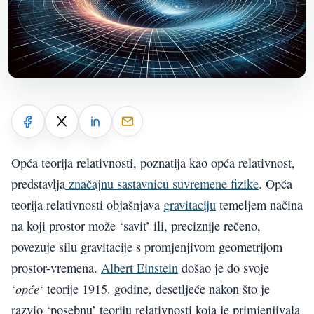
Opća teorija relativnosti, poznatija kao opća relativnost,
predstavlja
značajnu sastavnicu suvremene fizike
. Opća
teorija relativnosti objašnjava
gravitaciju
temeljem načina
na koji prostor može ‘savit’ ili, preciznije rečeno,
povezuje silu gravitacije s promjenjivom geometrijom
prostor-vremena.
Albert Einstein
došao je do svoje
opće
‘
‘ teorije 1915. godine, desetljeće nakon što je
razvio ‘posebnu’ teoriju relativnosti koja je primjenjivala