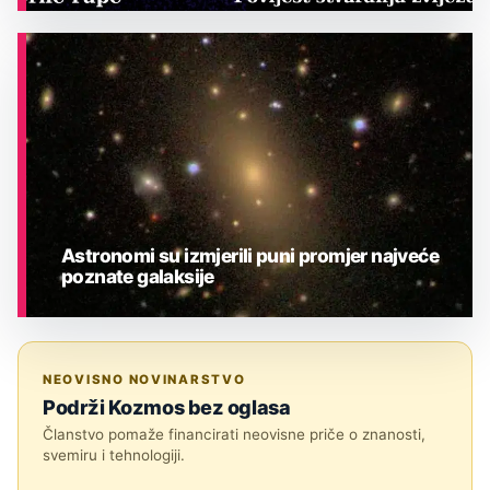
ASTRONOMIJA
Astronomi su izmjerili puni promjer najveće
poznate galaksije
ASTRONOMIJA
NEOVISNO NOVINARSTVO
Podrži Kozmos bez oglasa
Članstvo pomaže financirati neovisne priče o znanosti,
svemiru i tehnologiji.