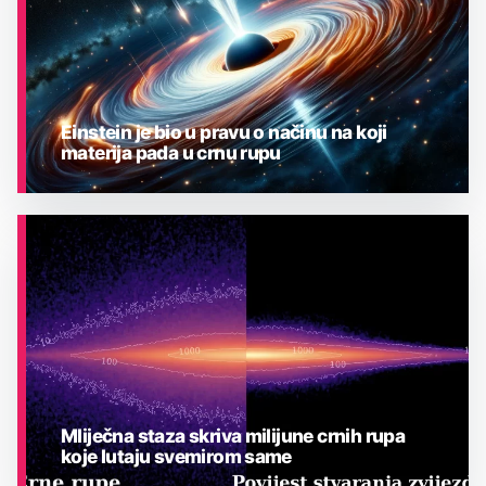
Einstein je bio u pravu o načinu na koji
materija pada u crnu rupu
ASTRONOMIJA
Mliječna staza skriva milijune crnih rupa
koje lutaju svemirom same