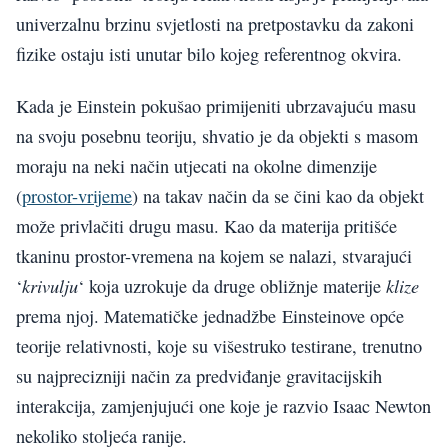
univerzalnu brzinu svjetlosti na pretpostavku da zakoni
fizike ostaju isti unutar bilo kojeg referentnog okvira.
Kada je Einstein pokušao primijeniti ubrzavajuću masu
na svoju posebnu teoriju, shvatio je da objekti s masom
moraju na neki način utjecati na okolne dimenzije
(
prostor-vrijeme
) na takav način da se čini kao da objekt
može privlačiti drugu masu. Kao da materija pritišće
tkaninu prostor-vremena na kojem se nalazi, stvarajući
krivulju
klize
‘
‘ koja uzrokuje da druge obližnje materije
prema njoj. Matematičke jednadžbe Einsteinove opće
teorije relativnosti, koje su višestruko testirane, trenutno
su najprecizniji način za predviđanje gravitacijskih
interakcija, zamjenjujući one koje je razvio Isaac Newton
nekoliko stoljeća ranije.