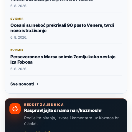
6. 8. 2026.
SVEMIR
Oceani su nekoć prekrivali 90 posto Venere, tvrdi
novo istraživanje
6. 8. 2026.
SVEMIR
Perseverance s Marsa snimio Zemlju kako nestaje
iza Fobosa
6. 8. 2026.
Sve novosti
REDDIT ZAJEDNICA
Raspravljajte s nama na r/kozmoshr
Podijelite pitanja, izvore i komentare uz Kozmos.hr
članke.