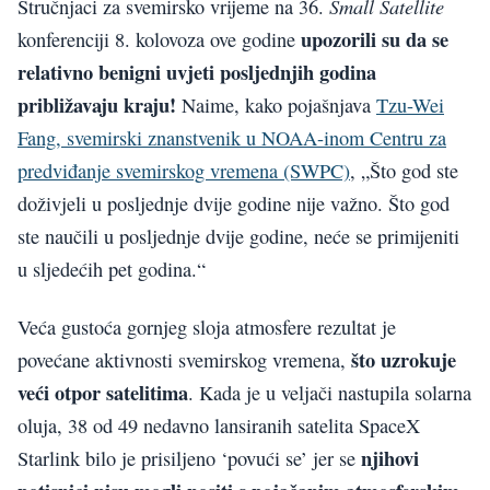
Small Satellite
Stručnjaci za svemirsko vrijeme na 36.
upozorili su da se
konferenciji 8. kolovoza ove godine
relativno benigni uvjeti posljednjih godina
približavaju kraju!
Naime, kako pojašnjava
Tzu-Wei
Fang, svemirski znanstvenik u NOAA-inom Centru za
predviđanje svemirskog vremena (SWPC)
, „Što god ste
doživjeli u posljednje dvije godine nije važno. Što god
ste naučili u posljednje dvije godine, neće se primijeniti
u sljedećih pet godina.“
Veća gustoća gornjeg sloja atmosfere rezultat je
što uzrokuje
povećane aktivnosti svemirskog vremena,
veći otpor satelitima
. Kada je u veljači nastupila solarna
oluja, 38 od 49 nedavno lansiranih satelita SpaceX
njihovi
Starlink bilo je prisiljeno ‘povući se’ jer se