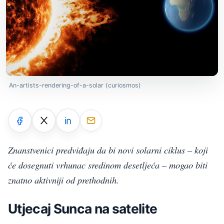
An-artists-rendering-of-a-solar (curiosmos)
Znanstvenici predviđaju da bi novi solarni ciklus – koji
će dosegnuti vrhunac sredinom desetljeća – mogao biti
znatno aktivniji od prethodnih.
Utjecaj Sunca na satelite