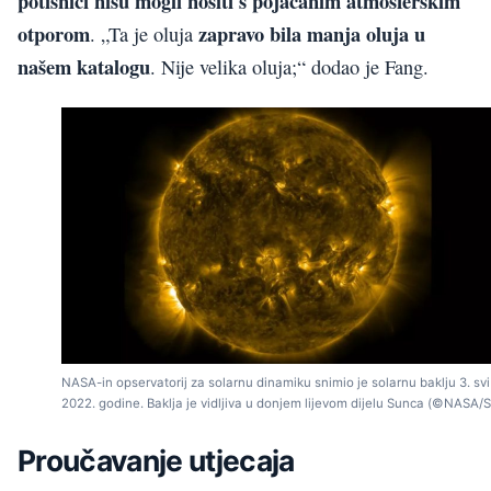
potisnici nisu mogli nositi s pojačanim atmosferskim
otporom
zapravo bila manja oluja u
. „Ta je oluja
našem katalogu
. Nije velika oluja;“ dodao je Fang.
NASA-in opservatorij za solarnu dinamiku snimio je solarnu baklju 3. sv
2022. godine. Baklja je vidljiva u donjem lijevom dijelu Sunca (©NASA/
Proučavanje utjecaja