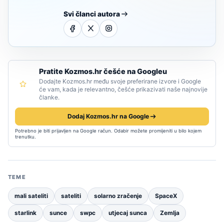
Svi članci autora
Pratite Kozmos.hr češće na Googleu
Dodajte Kozmos.hr među svoje preferirane izvore i Google
će vam, kada je relevantno, češće prikazivati naše najnovije
članke.
Dodaj Kozmos.hr na Google
Potrebno je biti prijavljen na Google račun. Odabir možete promijeniti u bilo kojem
trenutku.
TEME
mali sateliti
sateliti
solarno zračenje
SpaceX
starlink
sunce
swpc
utjecaj sunca
Zemlja