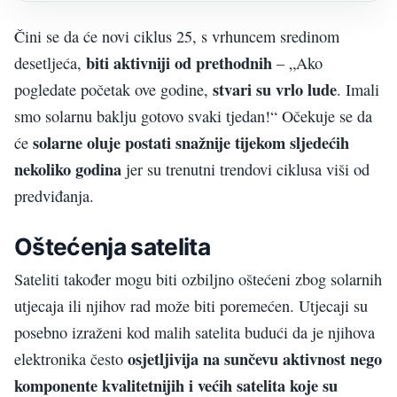
Čini se da će novi ciklus 25, s vrhuncem sredinom
biti aktivniji od prethodnih
desetljeća,
– „Ako
stvari su vrlo lude
pogledate početak ove godine,
. Imali
smo solarnu baklju gotovo svaki tjedan!“ Očekuje se da
solarne oluje postati snažnije tijekom sljedećih
će
nekoliko godina
jer su trenutni trendovi ciklusa viši od
predviđanja.
Oštećenja satelita
Sateliti također mogu biti ozbiljno oštećeni zbog solarnih
utjecaja ili njihov rad može biti poremećen. Utjecaji su
posebno izraženi kod malih satelita budući da je njihova
osjetljivija na sunčevu aktivnost nego
elektronika često
komponente kvalitetnijih i većih satelita koje su