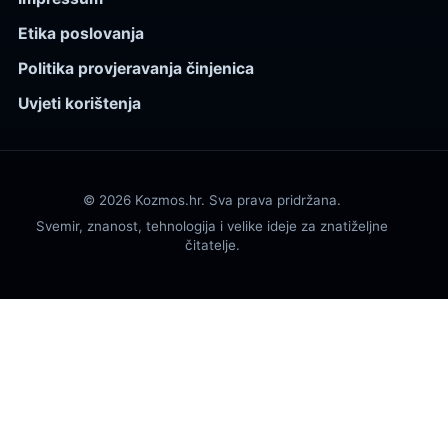
Etika poslovanja
Politika provjeravanja činjenica
Uvjeti korištenja
© 2026 Kozmos.hr. Sva prava pridržana.
Svemir, znanost, tehnologija i velike ideje za znatiželjne
čitatelje.