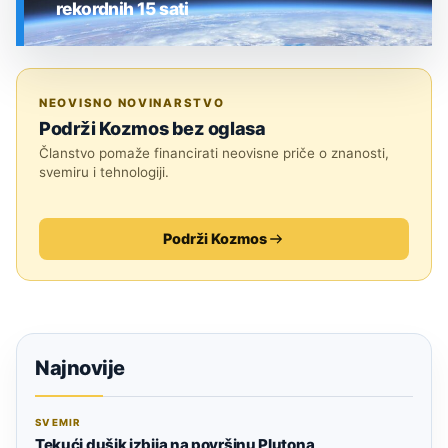
rekordnih 15 sati
SVEMIR
NEOVISNO NOVINARSTVO
Podrži Kozmos bez oglasa
Članstvo pomaže financirati neovisne priče o znanosti,
svemiru i tehnologiji.
Podrži Kozmos
Najnovije
SVEMIR
Tekući dušik izbija na površinu Plutona