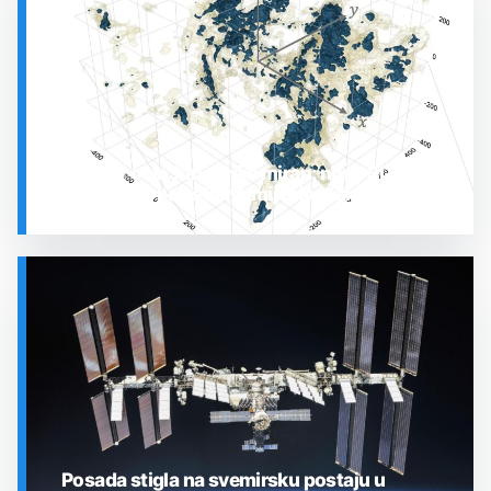
Prostor oko Sunca nije miran: nova 3D karta
otkrila plin koji stalno mijenja stanje
SVEMIR
Posada stigla na svemirsku postaju u