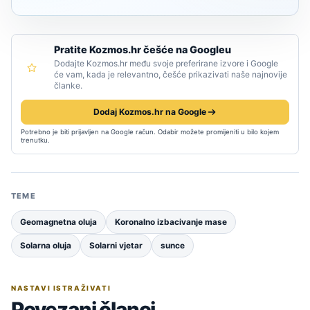
Pratite Kozmos.hr češće na Googleu
Dodajte Kozmos.hr među svoje preferirane izvore i Google
će vam, kada je relevantno, češće prikazivati naše najnovije
članke.
Dodaj Kozmos.hr na Google
Potrebno je biti prijavljen na Google račun. Odabir možete promijeniti u bilo kojem
trenutku.
TEME
Geomagnetna oluja
Koronalno izbacivanje mase
Solarna oluja
Solarni vjetar
sunce
NASTAVI ISTRAŽIVATI
Povezani članci