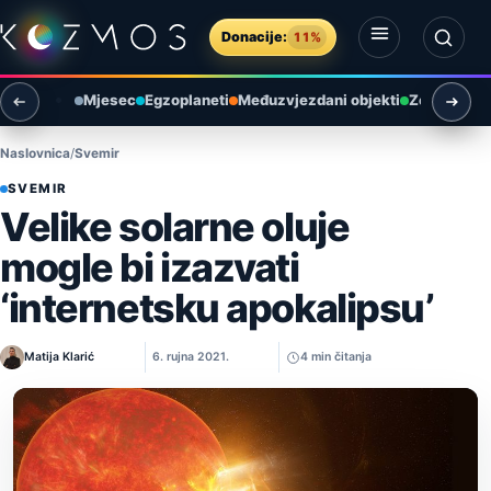
Preskoči na sadržaj
Donacije:
11%
Otvori izbornik
Otvori pretragu
Mjesec
Egzoplaneti
Međuzvjezdani objekti
Zemlja i ok
Naslovnica
Svemir
SVEMIR
Velike solarne oluje
mogle bi izazvati
‘internetsku apokalipsu’
Matija Klarić
6. rujna 2021.
4 min čitanja