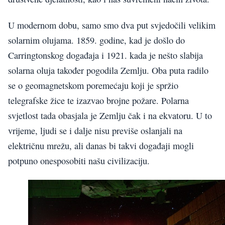
U modernom dobu, samo smo dva put svjedočili velikim
solarnim olujama. 1859. godine, kad je došlo do
Carringtonskog događaja i 1921. kada je nešto slabija
solarna oluja također pogodila Zemlju. Oba puta radilo
se o geomagnetskom poremećaju koji je spržio
telegrafske žice te izazvao brojne požare. Polarna
svjetlost tada obasjala je Zemlju čak i na ekvatoru. U to
vrijeme, ljudi se i dalje nisu previše oslanjali na
električnu mrežu, ali danas bi takvi događaji mogli
potpuno onesposobiti našu civilizaciju.