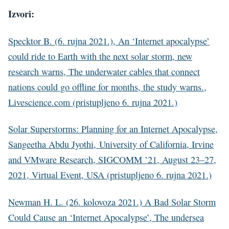
Izvori:
Specktor B. (6. rujna 2021.), An ‘Internet apocalypse’
could ride to Earth with the next solar storm, new
research warns, The underwater cables that connect
nations could go offline for months, the study warns.,
Livescience.com (pristupljeno 6. rujna 2021.)
Solar Superstorms: Planning for an Internet Apocalypse,
Sangeetha Abdu Jyothi, University of California, Irvine
and VMware Research, SIGCOMM ’21, August 23–27,
2021, Virtual Event, USA (pristupljeno 6. rujna 2021.)
Newman H. L. (26. kolovoza 2021.) A Bad Solar Storm
Could Cause an ‘Internet Apocalypse’, The undersea