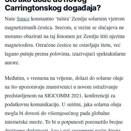
Carringtonskog događaja?
Naše
Sunce
konstantno ‘tušira’ Zemlju solarnim vjetrom
magnetiziranih čestica. Srećom, u većini se slučajeva ne
moramo obazirati na taj fenomen jer Zemlju štiti njezina
magnetosfera. Ozračene čestice ne ostavljaju štetu, već
lagano putuju prema polovima, izazivajući spektakularne
aurore.
Međutim, s vremena na vrijeme, dolazi do solarne oluje
na što upozoravaju znanstvenici u novom istraživanju
predstavljenom na SIGCOMM 2021, konferenciji za
podatkovnu komunikaciju. U suštini, jaka solarna oluja
mogla bi dovesti do višemjesečnog pada globalne
internetske mreže. To bi u potpunosti poremetilo brojne
društvene djelatnosti, kao i naš suvremeni način života.