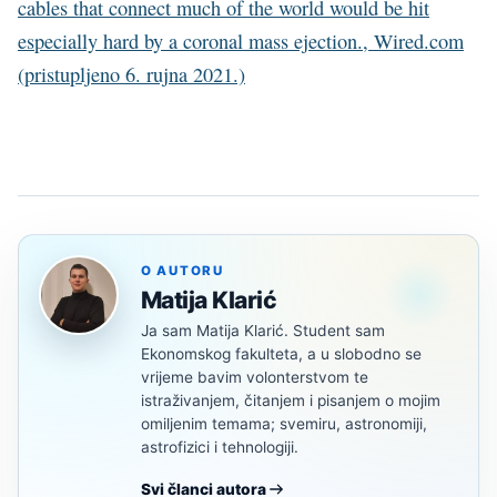
cables that connect much of the world would be hit
especially hard by a coronal mass ejection., Wired.com
(pristupljeno 6. rujna 2021.)
O AUTORU
Matija Klarić
Ja sam Matija Klarić. Student sam
Ekonomskog fakulteta, a u slobodno se
vrijeme bavim volonterstvom te
istraživanjem, čitanjem i pisanjem o mojim
omiljenim temama; svemiru, astronomiji,
astrofizici i tehnologiji.
Svi članci autora