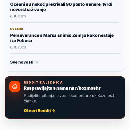
Oceani su nekoć prekrivali 90 posto Venere, tvrdi
novo istraživanje
6. 8. 2026.
SVEMIR
Perseverance s Marsa snimio Zemlju kako nestaje
iza Fobosa
6. 8. 2026.
Sve novosti
REDDIT ZAJEDNICA
Raspravljajte s nama na r/kozmoshr
Podijelite pitanja, izvore i komentare uz Kozmos.hr
članke.
Otvori Reddit