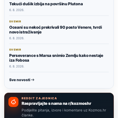
Tekući dušik izbija na površinu Plutona
6. 8. 2026.
SVEMIR
Oceani su nekoć prekrivali 90 posto Venere, tvrdi
novo istraživanje
6. 8. 2026.
SVEMIR
Perseverance s Marsa snimio Zemlju kako nestaje
iza Fobosa
6. 8. 2026.
Sve novosti
REDDIT ZAJEDNICA
Raspravljajte s nama na r/kozmoshr
Podijelite pitanja, izvore i komentare uz Kozmos.hr
članke.