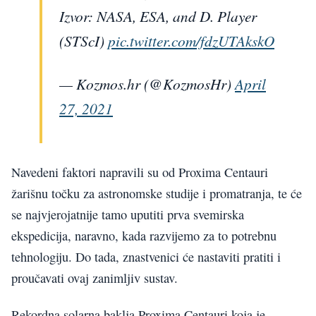
Izvor: NASA, ESA, and D. Player
(STScI)
pic.twitter.com/fdzUTAkskO
— Kozmos.hr (@KozmosHr)
April
27, 2021
Navedeni faktori napravili su od Proxima Centauri
žarišnu točku za astronomske studije i promatranja, te će
se najvjerojatnije tamo uputiti prva svemirska
ekspedicija, naravno, kada razvijemo za to potrebnu
tehnologiju. Do tada, znastvenici će nastaviti pratiti i
proučavati ovaj zanimljiv sustav.
Rekordna solarna baklja Proxima Centauri koja je