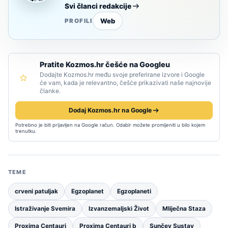
Svi članci redakcije
Web
PROFILI
Pratite Kozmos.hr češće na Googleu
Dodajte Kozmos.hr među svoje preferirane izvore i Google
će vam, kada je relevantno, češće prikazivati naše najnovije
članke.
Dodaj Kozmos.hr na Google
Potrebno je biti prijavljen na Google račun. Odabir možete promijeniti u bilo kojem
trenutku.
TEME
crveni patuljak
Egzoplanet
Egzoplaneti
Istraživanje Svemira
Izvanzemaljski Život
Mliječna Staza
Proxima Centauri
Proxima Centauri b
Sunčev Sustav