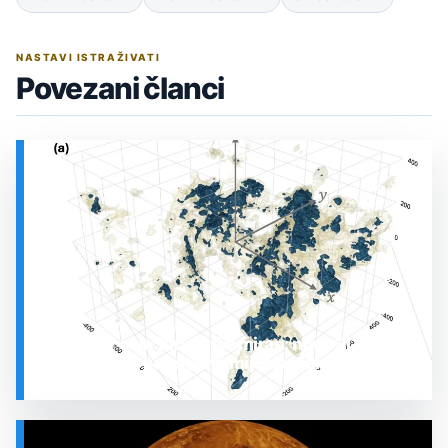
NASTAVI ISTRAŽIVATI
Povezani članci
Prostor oko Sunca nije miran: nova 3D karta
otkrila plin koji stalno mijenja stanje
SVEMIR