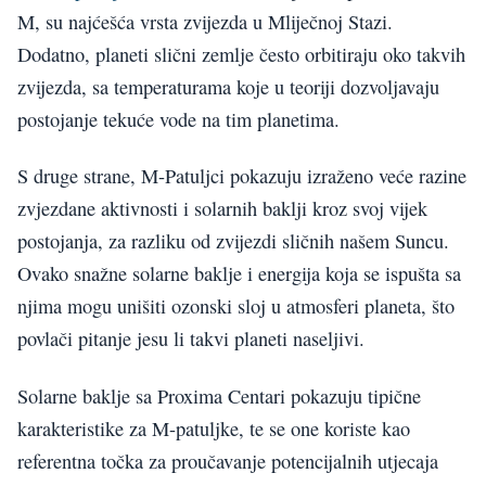
M, su najćešća vrsta zvijezda u Mliječnoj Stazi.
Dodatno, planeti slični zemlje često orbitiraju oko takvih
zvijezda, sa temperaturama koje u teoriji dozvoljavaju
postojanje tekuće vode na tim planetima.
S druge strane, M-Patuljci pokazuju izraženo veće razine
zvjezdane aktivnosti i solarnih baklji kroz svoj vijek
postojanja, za razliku od zvijezdi sličnih našem Suncu.
Ovako snažne solarne baklje i energija koja se ispušta sa
njima mogu unišiti ozonski sloj u atmosferi planeta, što
povlači pitanje jesu li takvi planeti naseljivi.
Solarne baklje sa Proxima Centari pokazuju tipične
karakteristike za M-patuljke, te se one koriste kao
referentna točka za proučavanje potencijalnih utjecaja