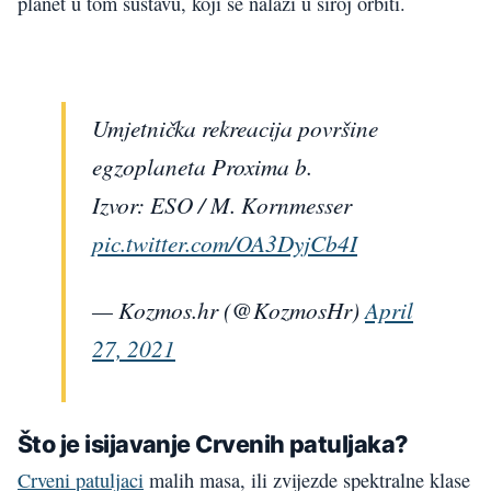
planet u tom sustavu, koji se nalazi u široj orbiti.
Umjetnička rekreacija površine
egzoplaneta Proxima b.
Izvor: ESO / M. Kornmesser
pic.twitter.com/OA3DyjCb4I
— Kozmos.hr (@KozmosHr)
April
27, 2021
Što je isijavanje Crvenih patuljaka?
Crveni patuljaci
malih masa, ili zvijezde spektralne klase