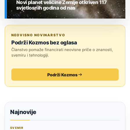
Novi planet veličine Zemlje otkriven 117
svjetlosnih godina od nas
SVEMIR
NEOVISNO NOVINARSTVO
Podrži Kozmos bez oglasa
Članstvo pomaže financirati neovisne priče o znanosti,
svemiru i tehnologiji.
Podrži Kozmos
Najnovije
SVEMIR