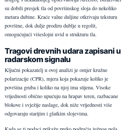
su dobili presjek tla od površinskog sloja do nekoliko
metara dubine. Kraće valne duljine otkrivaju teksturu
površine, dok dulje prodiru dublje u regolit,
omogućujući višeslojni uvid u strukturu tla.
Tragovi drevnih udara zapisani u
radarskom signalu
Ključni pokazatelj u ovoj analizi je omjer kružne
polarizacije (CPR), mjera koja pokazuje koliko je
površina gruba i koliko na njoj ima stijena. Visoke
vrijednosti obično upućuju na hrapav teren, razbacane
blokove i svježije naslage, dok niže vrijednosti više
odgovaraju starijim i glatkim slojevima.
Kada se ti podaci prikažu preko područja južnog pola,