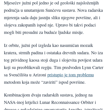
Mjesečev južni pol jedno je od geološki najsloženijih
područja u unutarnjem Sunčevu sustavu. Nova radarska
mjerenja sada daju jasniju sliku njegove površine, ali i
slojeva zakopanih ispod nje. Upravo bi takvi podaci
mogli biti presudni za buduće ljudske misije.
Iz orbite, južni pol izgleda kao nasumičan mozaik
kratera, strmih padina i ostataka drevnih sudara. No iza
tog prividnog kaosa stoji duga i slojevita povijest udara
koji su preoblikovali regiju. Tim predvođen Lynn Carter
sa Sveučilišta u Arizoni
pristupio je tom problemu
metodom koja može “zaviriti” ispod površine.
Kombinacijom dvaju radarskih sustava, jednog na
NASA-inoj letjelici Lunar Reconnaissance Orbiter i
drugog s nekadašnjeg opservatorija Arecibo, istraživači