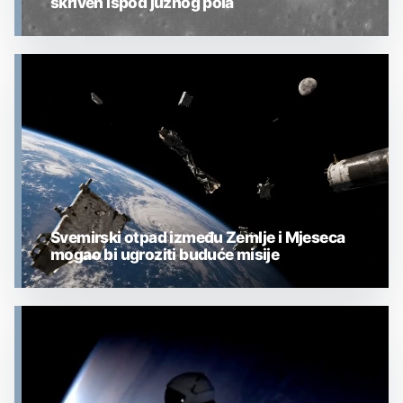
skriven ispod južnog pola
MJESEC
Svemirski otpad između Zemlje i Mjeseca
mogao bi ugroziti buduće misije
MJESEC