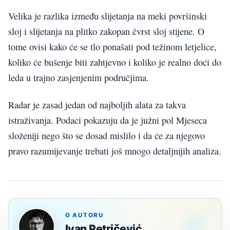
Velika je razlika između slijetanja na meki površinski
sloj i slijetanja na plitko zakopan čvrst sloj stijene. O
tome ovisi kako će se tlo ponašati pod težinom letjelice,
koliko će bušenje biti zahtjevno i koliko je realno doći do
leda u trajno zasjenjenim područjima.
Radar je zasad jedan od najboljih alata za takva
istraživanja. Podaci pokazuju da je južni pol Mjeseca
složeniji nego što se dosad mislilo i da će za njegovo
pravo razumijevanje trebati još mnogo detaljnijih analiza.
O AUTORU
Ivan Petričević