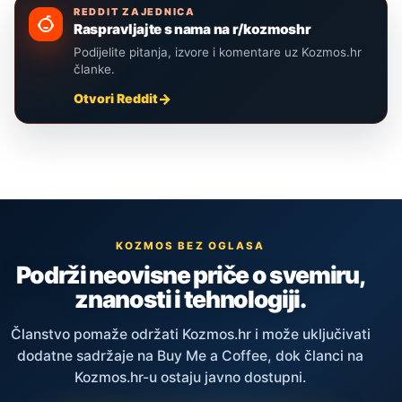
REDDIT ZAJEDNICA
Raspravljajte s nama na r/kozmoshr
Podijelite pitanja, izvore i komentare uz Kozmos.hr
članke.
Otvori Reddit
KOZMOS BEZ OGLASA
Podrži neovisne priče o svemiru,
znanosti i tehnologiji.
Članstvo pomaže održati Kozmos.hr i može uključivati
dodatne sadržaje na Buy Me a Coffee, dok članci na
Kozmos.hr-u ostaju javno dostupni.