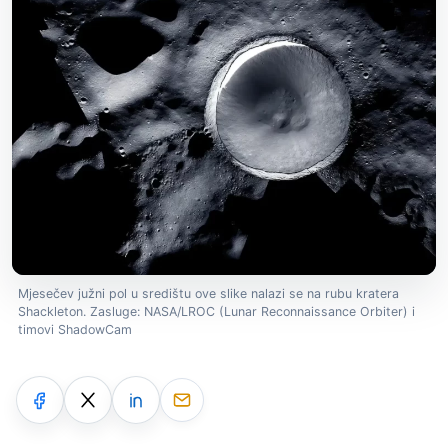
Mjesečev južni pol u središtu ove slike nalazi se na rubu kratera
Shackleton. Zasluge: NASA/LROC (Lunar Reconnaissance Orbiter) i
timovi ShadowCam