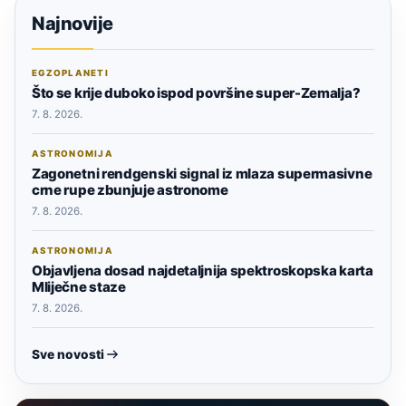
Najnovije
EGZOPLANETI
Što se krije duboko ispod površine super-Zemalja?
7. 8. 2026.
ASTRONOMIJA
Zagonetni rendgenski signal iz mlaza supermasivne
crne rupe zbunjuje astronome
7. 8. 2026.
ASTRONOMIJA
Objavljena dosad najdetaljnija spektroskopska karta
Mliječne staze
7. 8. 2026.
Sve novosti