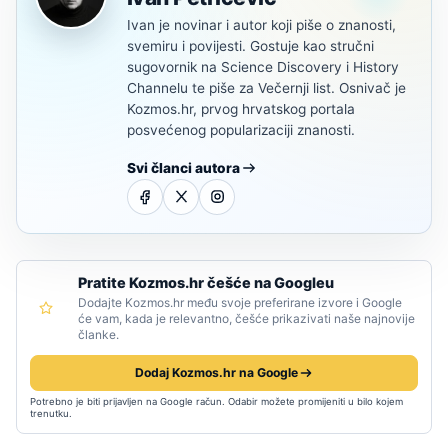
Ivan je novinar i autor koji piše o znanosti,
svemiru i povijesti. Gostuje kao stručni
sugovornik na Science Discovery i History
Channelu te piše za Večernji list. Osnivač je
Kozmos.hr, prvog hrvatskog portala
posvećenog popularizaciji znanosti.
Svi članci autora
Pratite Kozmos.hr češće na Googleu
Dodajte Kozmos.hr među svoje preferirane izvore i Google
će vam, kada je relevantno, češće prikazivati naše najnovije
članke.
Dodaj Kozmos.hr na Google
Potrebno je biti prijavljen na Google račun. Odabir možete promijeniti u bilo kojem
trenutku.