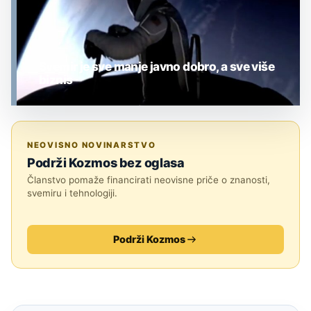
Svemir je sve manje javno dobro, a sve više
biznis
MJESEC
NEOVISNO NOVINARSTVO
Podrži Kozmos bez oglasa
Članstvo pomaže financirati neovisne priče o znanosti,
svemiru i tehnologiji.
Podrži Kozmos