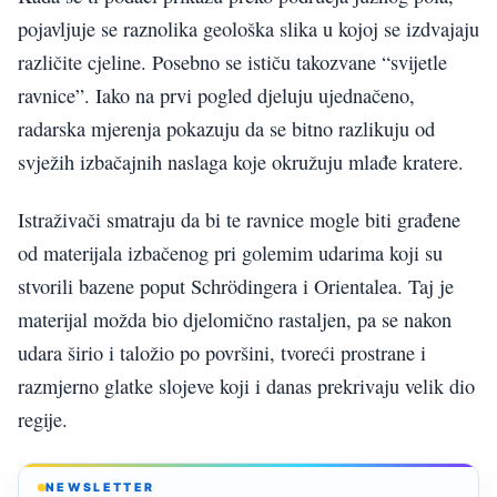
pojavljuje se raznolika geološka slika u kojoj se izdvajaju
različite cjeline. Posebno se ističu takozvane “svijetle
ravnice”. Iako na prvi pogled djeluju ujednačeno,
radarska mjerenja pokazuju da se bitno razlikuju od
svježih izbačajnih naslaga koje okružuju mlađe kratere.
Istraživači smatraju da bi te ravnice mogle biti građene
od materijala izbačenog pri golemim udarima koji su
stvorili bazene poput Schrödingera i Orientalea. Taj je
materijal možda bio djelomično rastaljen, pa se nakon
udara širio i taložio po površini, tvoreći prostrane i
razmjerno glatke slojeve koji i danas prekrivaju velik dio
regije.
NEWSLETTER