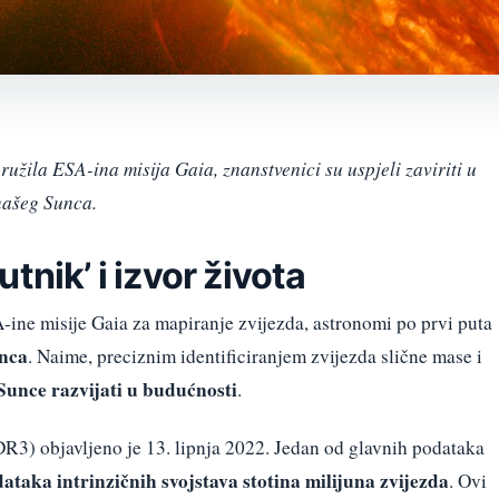
užila ESA-ina misija Gaia, znanstvenici su uspjeli zaviriti u
 našeg Sunca.
tnik’ i izvor života
ine misije Gaia za mapiranje zvijezda, astronomi po prvi puta
unca
. Naime, preciznim identificiranjem zvijezda slične mase i
Sunce razvijati u budućnosti
.
R3) objavljeno je 13. lipnja 2022. Jedan od glavnih podataka
ataka intrinzičnih svojstava stotina milijuna zvijezda
. Ovi