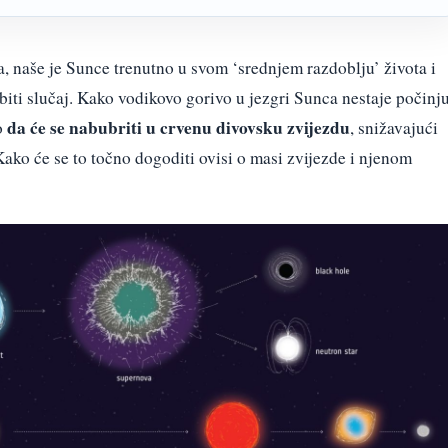
a, naše je Sunce trenutno u svom ‘srednjem razdoblju’ života i
 biti slučaj. Kako vodikovo gorivo u jezgri Sunca nestaje počinj
da će se nabubriti u crvenu divovsku zvijezdu
o
, snižavajući
ako će se to točno dogoditi ovisi o masi zvijezde i njenom