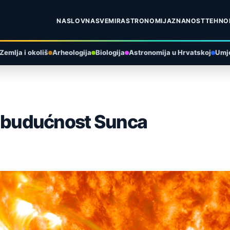
NASLOVNA
SVEMIR
ASTRONOMIJA
ZNANOST
TEHNO
Zemlja i okoliš
Arheologija
Biologija
Astronomija u Hrvatskoj
Umje
 i budućnost Sunca