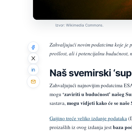
Izvor: Wikimedia Commons.
Zahvaljujući novim podatcima koje je pr
prošlost, ali i potencijalnu budućnost,
Naš svemirski ‘supu
Zahvaljujući najnovijim podatcima ESA-
‘zaviriti u budućnost’ našeg S
mogu
mogu vidjeti kako će se naše 
sastava,
Gaijino treće veliko izdanje podataka
(D
baza pod
proizašlih iz ovog izdanja jest