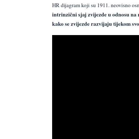
HR dijagram koji su 1911. neovisno osm
intrinzični sjaj zvijezde u odnosu n
kako se zvijezde razvijaju tijekom sv