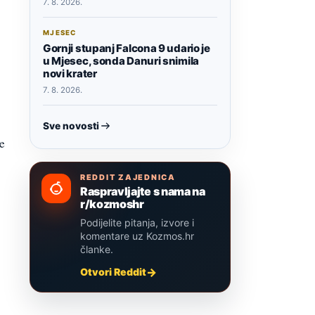
7. 8. 2026.
MJESEC
Gornji stupanj Falcona 9 udario je
u Mjesec, sonda Danuri snimila
novi krater
7. 8. 2026.
Sve novosti
se
REDDIT ZAJEDNICA
Raspravljajte s nama na
r/kozmoshr
Podijelite pitanja, izvore i
komentare uz Kozmos.hr
članke.
Otvori Reddit