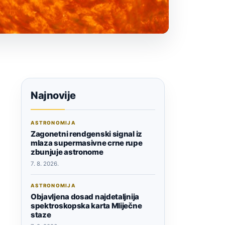
Najnovije
ASTRONOMIJA
Zagonetni rendgenski signal iz
mlaza supermasivne crne rupe
zbunjuje astronome
7. 8. 2026.
ASTRONOMIJA
Objavljena dosad najdetaljnija
spektroskopska karta Mliječne
staze