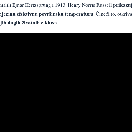
prikazu
islili Ejnar Hertzsprung i 1913. Henry Norris Russell
a njezinu efektivnu površinsku temperaturu
. Čineći to, otkriv
ojih dugih životnih ciklusa
.