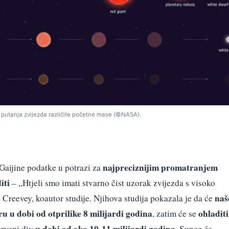
h’ putanja zvijezda različite početne mase (©NASA).
najpreciznijim promatranjem
Gaijine podatke u potrazi za
iti
– „Htjeli smo imati stvarno čist uzorak zvijezda s visoko
naš
Creevey, koautor studije. Njihova studija pokazala je da će
 u dobi od otprilike 8 milijardi godina
ohladiti
, zatim će se
u dobi od oko 10-11 milijardi godina
crveni div
. Sunce će,