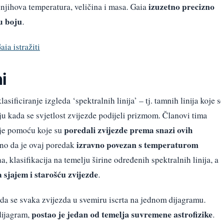
izuzetno precizno
 njihova temperatura, veličina i masa. Gaia
u boju
.
aia istražiti
i
sificiranje izgleda ‘spektralnih linija’ – tj. tamnih linija koje 
u kada se svjetlost zvijezde podijeli prizmom. Članovi tima
poredali
zvijezde prema snazi
​​ovih
cije pomoću koje su
izravno povezan s temperaturom
no da je ovaj poredak
a, klasifikacija na temelju širine određenih spektralnih linija, a
 sjajem i starošću zvijezde
.
da se svaka zvijezda u svemiru iscrta na jednom dijagramu.
postao je jedan od temelja suvremene astrofizike
dijagram,
.