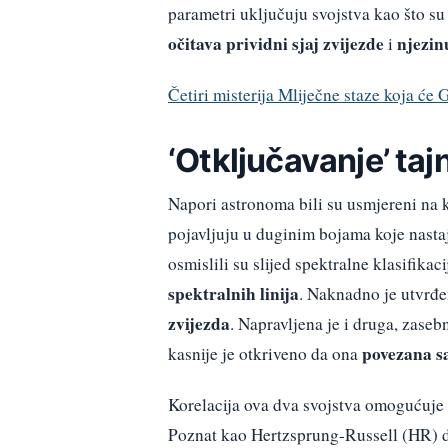
parametri uključuju svojstva kao što su
očitava prividni sjaj zvijezde
njezin
i
Četiri misterija Mliječne staze koja će G
‘Otključavanje’ tajn
Napori astronoma bili su usmjereni na kla
pojavljuju u duginim bojama koje nastaj
osmislili su slijed spektralne klasifika
spektralnih linija
. Naknadno je utvrđe
zvijezda
. Napravljena je i druga, zasebn
povezana sa
kasnije je otkriveno da ona
Korelacija ova dva svojstva omogućuje 
Poznat kao Hertzsprung-Russell (HR) 