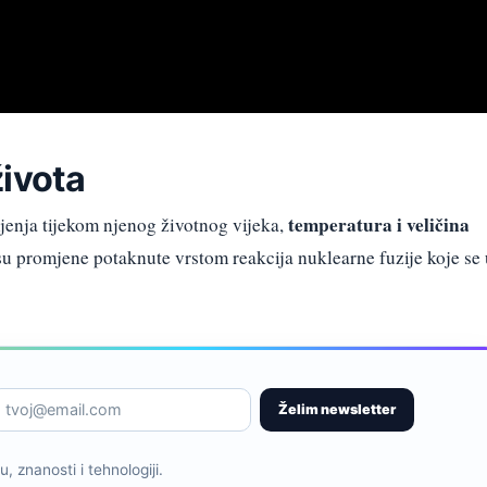
života
temperatura i veličina
jenja tijekom njenog životnog vijeka,
 su promjene potaknute vrstom reakcija nuklearne fuzije koje se 
Želim newsletter
, znanosti i tehnologiji.