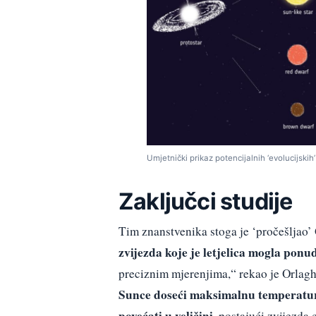
Umjetnički prikaz potencijalnih ‘evolucijski
Zaključci studije
Tim znanstvenika stoga je ‘pročešljao’ 
zvijezda koje je letjelica mogla ponud
preciznim mjerenjima,“ rekao je Orlagh 
Sunce doseći maksimalnu temperaturu
povećati u veličini
, postajući zvijezda 