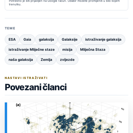
Potrebno je biti prijavljen na Google račun. Odabir možete promijeniti u bilo kojem
trenutku.
TEME
ESA
Gaia
galaksija
Galaksije
istraživanje galaksija
istraživanje Mliječne staze
misija
Mliječna Staza
naša galaksija
Zemlja
zvijezde
NASTAVI ISTRAŽIVATI
Povezani članci