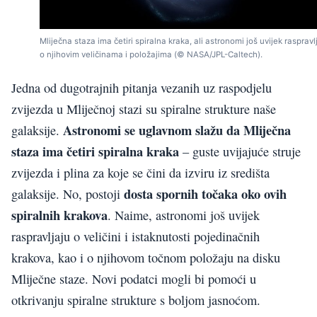
Mliječna staza ima četiri spiralna kraka, ali astronomi još uvijek raspravl
o njihovim veličinama i položajima (© NASA/JPL-Caltech).
Jedna od dugotrajnih pitanja vezanih uz raspodjelu
zvijezda u Mliječnoj stazi su spiralne strukture naše
Astronomi se uglavnom slažu da Mliječna
galaksije.
staza ima četiri spiralna kraka
– guste uvijajuće struje
zvijezda i plina za koje se čini da izviru iz središta
dosta spornih točaka oko ovih
galaksije. No, postoji
spiralnih krakova
. Naime, astronomi još uvijek
raspravljaju o veličini i istaknutosti pojedinačnih
krakova, kao i o njihovom točnom položaju na disku
Mliječne staze. Novi podatci mogli bi pomoći u
otkrivanju spiralne strukture s boljom jasnoćom.