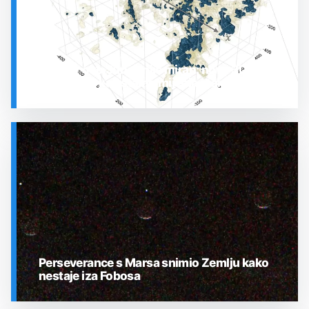
Prostor oko Sunca nije miran: nova 3D karta
otkrila plin koji stalno mijenja stanje
SVEMIR
Perseverance s Marsa snimio Zemlju kako
nestaje iza Fobosa