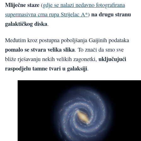
Mliječne staze
(
gdje se nalazi nedavno fotografirana
na drugu stranu
supermasivna crna rupa Strijelac A*
)
galaktičkog diska
.
Međutim kroz postupna poboljšanja Gaijinih podataka
pomalo se stvara velika slika
. To znači da smo sve
uključujući
bliže rješavanju nekih velikih zagonetki,
raspodjelu tamne tvari u galaksiji
.