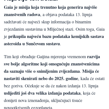
Gaia je misija koja trenutno koja generira najviše
znanstvenih radova
, a objava podataka 13. lipnja
sadržavati će najveći skup informacija o binarnim
zvjezdanim sustavima u Mliječnoj stazi. Osim toga, Gaia
prikupila najveću bazu podataka kemijskih sastava
je
asteroida u Sunčevom sustavu
.
razvija
Tim koji obrađuje Gaijina mjerenja vremenom
sve bolje algoritme koji omogućuju znanstvenicima
da saznaju više o snimljenim zvijezdama
Misija će
.
nastaviti skenirati nebo do 2025. godine
, kada će ostati
bez goriva. Očekuje se da će nakon izdanja 13. lipnja
uslijediti još dva velika izdanja podataka
, koja će
donijeti nova iznenađenja, uključujući tisuće
novootkrivenih egzoplaneta.