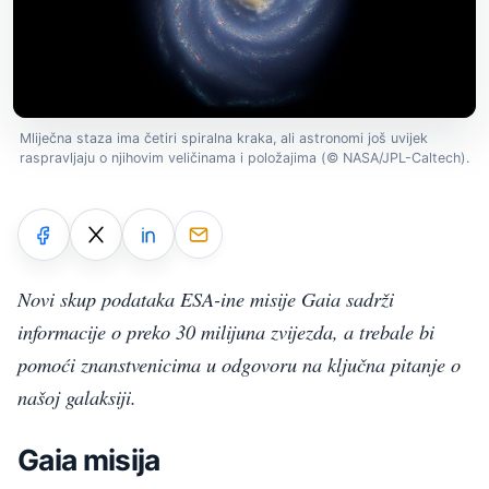
Mliječna staza ima četiri spiralna kraka, ali astronomi još uvijek
raspravljaju o njihovim veličinama i položajima (© NASA/JPL-Caltech).
Novi skup podataka ESA-ine misije Gaia sadrži
informacije o preko 30 milijuna zvijezda, a trebale bi
pomoći znanstvenicima u odgovoru na ključna pitanje o
našoj galaksiji.
Gaia misija