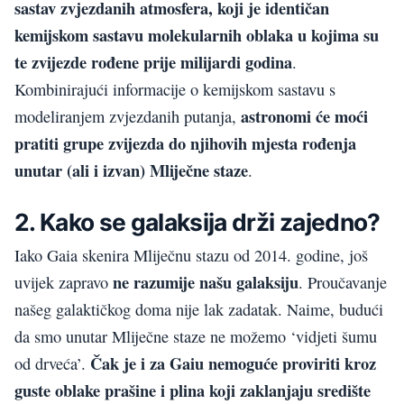
sastav zvjezdanih atmosfera, koji je identičan
kemijskom sastavu molekularnih oblaka u kojima su
te zvijezde rođene prije milijardi godina
.
Kombinirajući informacije o kemijskom sastavu s
astronomi će moći
modeliranjem zvjezdanih putanja,
pratiti grupe zvijezda do njihovih mjesta rođenja
unutar (ali i izvan) Mliječne staze
.
2. Kako se galaksija drži zajedno?
Iako Gaia skenira Mliječnu stazu od 2014. godine, još
ne razumije našu galaksiju
uvijek zapravo
. Proučavanje
našeg galaktičkog doma nije lak zadatak. Naime, budući
da smo unutar Mliječne staze ne možemo ‘vidjeti šumu
Čak je i za Gaiu nemoguće proviriti kroz
od drveća’.
guste oblake prašine i plina koji zaklanjaju središte