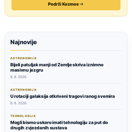
Podrži Kozmos
Najnovije
ASTRONOMIJA
Bijeli patuljak manji od Zemlje skriva iznimno
masivnu jezgru
8. 8. 2026.
ASTRONOMIJA
U rotaciji galaksija otkriveni tragovi ranog svemira
8. 8. 2026.
TEHNOLOGIJA
Mogli bismo uskoro imati tehnologiju za put do
drugih zvjezdanih sustava