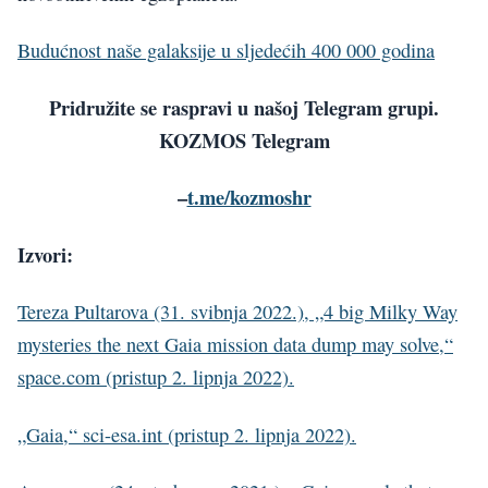
Budućnost naše galaksije u sljedećih 400 000 godina
Pridružite se raspravi u našoj Telegram grupi.
KOZMOS Telegram
–
t.me/kozmoshr
Izvori:
Tereza Pultarova (31. svibnja 2022.), „4 big Milky Way
mysteries the next Gaia mission data dump may solve,“
space.com (pristup 2. lipnja 2022).
„Gaia,“ sci-esa.int (pristup 2. lipnja 2022).