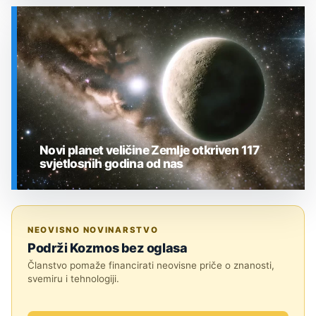
SVEMIR
Novi planet veličine Zemlje otkriven 117
svjetlosnih godina od nas
SVEMIR
NEOVISNO NOVINARSTVO
Podrži Kozmos bez oglasa
Članstvo pomaže financirati neovisne priče o znanosti,
svemiru i tehnologiji.