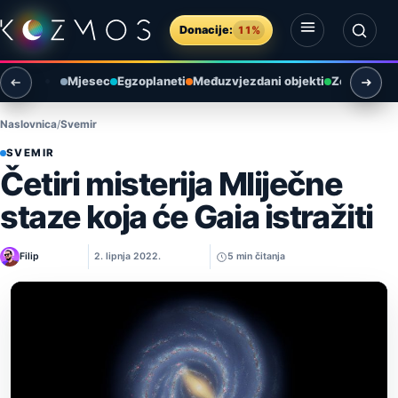
Preskoči na sadržaj
Donacije:
11%
Otvori izbornik
Otvori pretragu
Mjesec
Egzoplaneti
Međuzvjezdani objekti
Zemlja i ok
Naslovnica
Svemir
SVEMIR
Četiri misterija Mliječne
staze koja će Gaia istražiti
Filip
2. lipnja 2022.
5 min čitanja