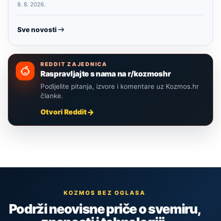
8. 8. 2026.
Sve novosti
REDDIT ZAJEDNICA
Raspravljajte s nama na r/kozmoshr
Podijelite pitanja, izvore i komentare uz Kozmos.hr
članke.
Otvori Reddit
KOZMOS BEZ OGLASA
Podrži neovisne priče o svemiru,