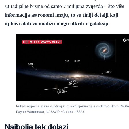
što više
su radijalne brzine od samo 7 milijuna zvijezda –
informacija astronomi imaju, to su finiji detalji koji
njihovi alati za analizu mogu otkriti o galaksiji
.
Prikaz Mliječne staze s rotirajućim iskrivljenim galaktičkim diskom (©St
Payne-Wardenaar, NASA/JPL-Caltech, ESA).
Najbolje tek dolazi