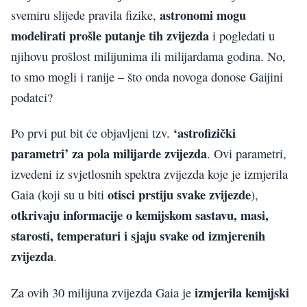
astronomi mogu
svemiru slijede pravila fizike,
modelirati prošle putanje tih zvijezda
i pogledati u
njihovu prošlost milijunima ili milijardama godina. No,
to smo mogli i ranije – što onda novoga donose Gaijini
podatci?
‘astrofizički
Po prvi put bit će objavljeni tzv.
parametri’ za pola milijarde zvijezda
. Ovi parametri,
izvedeni iz svjetlosnih spektra zvijezda koje je izmjerila
otisci prstiju svake zvijezde
Gaia (koji su u biti
),
otkrivaju informacije o kemijskom sastavu, masi,
starosti, temperaturi i sjaju svake od izmjerenih
zvijezda
.
izmjerila kemijski
Za ovih 30 milijuna zvijezda Gaia je