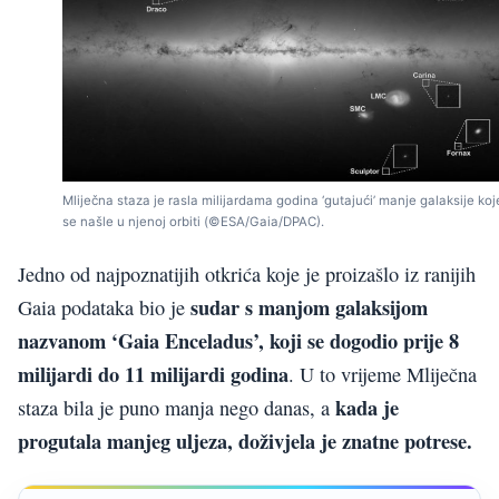
Mliječna staza je rasla milijardama godina ‘gutajući’ manje galaksije koj
se našle u njenoj orbiti (©ESA/Gaia/DPAC).
Jedno od najpoznatijih otkrića koje je proizašlo iz ranijih
sudar s manjom galaksijom
Gaia podataka bio je
nazvanom ‘Gaia Enceladus’, koji se dogodio prije 8
milijardi do 11 milijardi godina
. U to vrijeme Mliječna
kada je
staza bila je puno manja nego danas, a
progutala manjeg uljeza, doživjela je znatne potrese.