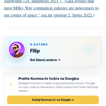
Anonymus (24. studenoga 2021.), „Gaia reveals that
most Milky Way companion galaxies are newcomers to
our corner of space,“ esa.int (pristup 2. lipnja 2022.)
O AUTORU
Filip
Svi članci autora
Pratite Kozmos.hr češće na Googleu
Dodajte Kozmos.hr među svoje preferirane izvore i Google
će vam, kada je relevantno, češće prikazivati naše najnovije
članke.
Dodaj Kozmos.hr na Google