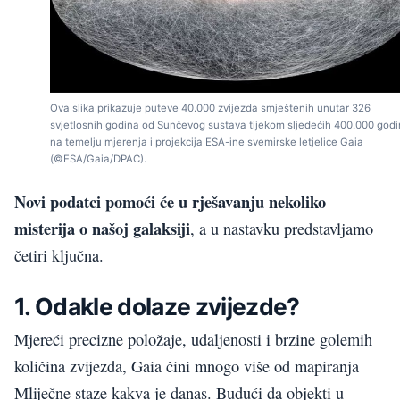
Ova slika prikazuje puteve 40.000 zvijezda smještenih unutar 326
svjetlosnih godina od Sunčevog sustava tijekom sljedećih 400.000 godi
na temelju mjerenja i projekcija ESA-ine svemirske letjelice Gaia
(©ESA/Gaia/DPAC).
Novi podatci pomoći će u rješavanju nekoliko
misterija o našoj galaksiji
, a u nastavku predstavljamo
četiri ključna.
1. Odakle dolaze zvijezde?
Mjereći precizne položaje, udaljenosti i brzine golemih
količina zvijezda, Gaia čini mnogo više od mapiranja
Mliječne staze kakva je danas. Budući da objekti u