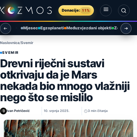
Preskoči na sadržaj
Donacije:
11%
Otvori izbornik
Otvori pretragu
Mjesec
Egzoplaneti
Međuzvjezdani objekti
Zemlja i ok
Naslovnica
Svemir
SVEMIR
Drevni riječni sustavi
otkrivaju da je Mars
nekada bio mnogo vlažniji
nego što se mislilo
Ivan Petričević
10. srpnja 2025.
3 min čitanja