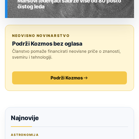
Marsovi ledenjaci sadrže više od 80 posto
čistog leda
SVEMIR
NEOVISNO NOVINARSTVO
Podrži Kozmos bez oglasa
Članstvo pomaže financirati neovisne priče o znanosti,
svemiru i tehnologiji.
Podrži Kozmos
Najnovije
ASTRONOMIJA