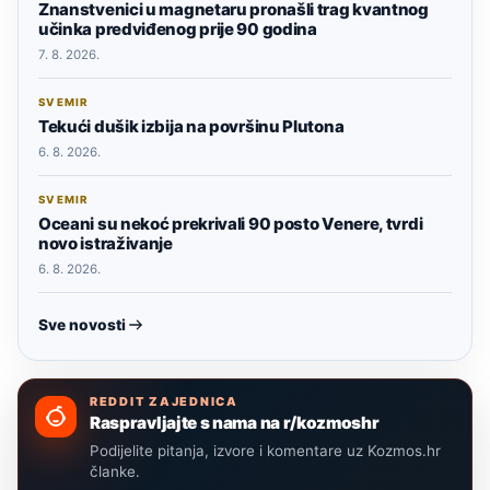
Znanstvenici u magnetaru pronašli trag kvantnog
učinka predviđenog prije 90 godina
7. 8. 2026.
SVEMIR
Tekući dušik izbija na površinu Plutona
6. 8. 2026.
SVEMIR
Oceani su nekoć prekrivali 90 posto Venere, tvrdi
novo istraživanje
6. 8. 2026.
Sve novosti
REDDIT ZAJEDNICA
Raspravljajte s nama na r/kozmoshr
Podijelite pitanja, izvore i komentare uz Kozmos.hr
članke.