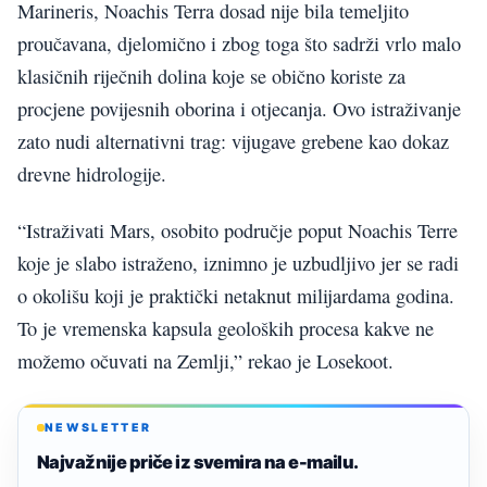
Marineris, Noachis Terra dosad nije bila temeljito
proučavana, djelomično i zbog toga što sadrži vrlo malo
klasičnih riječnih dolina koje se obično koriste za
procjene povijesnih oborina i otjecanja. Ovo istraživanje
zato nudi alternativni trag: vijugave grebene kao dokaz
drevne hidrologije.
“Istraživati Mars, osobito područje poput Noachis Terre
koje je slabo istraženo, iznimno je uzbudljivo jer se radi
o okolišu koji je praktički netaknut milijardama godina.
To je vremenska kapsula geoloških procesa kakve ne
možemo očuvati na Zemlji,” rekao je Losekoot.
NEWSLETTER
Najvažnije priče iz svemira na e-mailu.