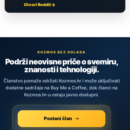
Otvori Reddit
KOZMOS BEZ OGLASA
Podrži neovisne priče o svemiru,
znanosti i tehnologiji.
Članstvo pomaže održati Kozmos.hr i može uključivati
dodatne sadržaje na Buy Me a Coffee, dok članci na
Kozmos.hr-u ostaju javno dostupni.
Postani član