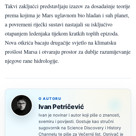
Takvi zaključci predstavljaju izazov za dosadašnje teorije
prema kojima je Mars uglavnom bio hladan i suh planet,
a povremeni riječki sustavi nastajali su isključivo
otapanjem ledenjaka tijekom kratkih toplih epizoda.
Nova otkrića bacaju drugačije svjetlo na klimatsku
prošlost Marsa i otvaraju prostor za dublje razumijevanje
njegove rane hidrologije.
O AUTORU
Ivan Petričević
Ivan je novinar i autor koji piše o znanosti,
svemiru i povijesti. Gostuje kao stručni
sugovornik na Science Discovery i History
Channelu te piše za Večernji list. Osnivač je