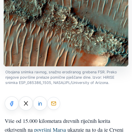
Obojena snimka ravnog, snažno erodiranog grebena FSR. Preko
njegove površine prelaze pomične pješčane dine. Izvor: HiRISE
snimka ESP_085386_1505, NASA/JPL/University of Arizona.
Više od 15.000 kilometara drevnih riječnih korita
otkrivenih na
površini Marsa
ukazuje na to da je Crveni