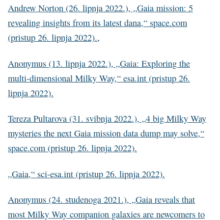
Andrew Norton (26. lipnja 2022.), „Gaia mission: 5
revealing insights from its latest dana,“ space.com
(pristup 26. lipnja 2022).
,
Anonymus (13. lipnja 2022.), „Gaia: Exploring the
multi-dimensional Milky Way,“ esa.int (pristup 26.
lipnja 2022).
Tereza Pultarova (31. svibnja 2022.), „4 big Milky Way
mysteries the next Gaia mission data dump may solve,“
space.com (pristup 26. lipnja 2022).
„Gaia,“ sci-esa.int (pristup 26. lipnja 2022).
Anonymus (24. studenoga 2021.), „Gaia reveals that
most Milky Way companion galaxies are newcomers to