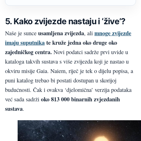
5. Kako zvijezde nastaju i ‘žive’?
usamljena zvijezda
mnoge zvijezde
Naše je sunce
, ali
imaju suputnika
te kruže jedna oko druge oko
zajedničkog centra.
Novi podatci sadrže prvi uvide u
kataloga takvih sustava s više zvijezda koji je nastao u
okviru misije Gaia. Naiem, riječ je tek o dijelu popisa, a
puni katalog trebao bi postati dostupan u skorijoj
budućnosti. Čak i ovakva ‘djelomična’ verzija podataka
oko 813 000 binarnih zvjezdanih
već sada sadrži
sustava
.