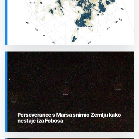
Prostor oko Sunca nije miran: nova 3D karta
otkrila plin koji stalno mijenja stanje
SVEMIR
Perseverance s Marsa snimio Zemlju kako
nestaje iza Fobosa