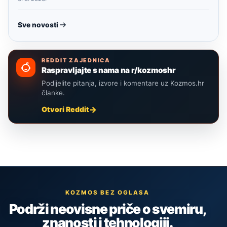
Sve novosti
REDDIT ZAJEDNICA
Raspravljajte s nama na r/kozmoshr
Podijelite pitanja, izvore i komentare uz Kozmos.hr
članke.
Otvori Reddit
KOZMOS BEZ OGLASA
Podrži neovisne priče o svemiru,
znanosti i tehnologiji.