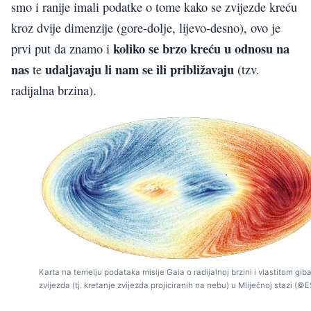
smo i ranije imali podatke o tome kako se zvijezde kreću
kroz dvije dimenzije (gore-dolje, lijevo-desno), ovo je
koliko se brzo kreću u odnosu na
prvi put da znamo i
nas
udaljavaju li nam se ili približavaju
te
(tzv.
radijalna brzina).
Karta na temelju podataka misije Gaia o radijalnoj brzini i vlastitom gib
zvijezda (tj. kretanje zvijezda projiciranih na nebu) u Mliječnoj stazi (©E