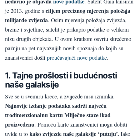
nedavno je objavila
nove podatke
. Satelit Gaia lansiran
ciljem preciznog mjerenja položaja
je 2013. godine s
milijarde zvijezda
. Osim mjerenja položaja zvijezda,
brzine i svjetline, satelit je prikupio podatke o velikom
nizu drugih objekata. U ovom kratkom osvrtu skrećemo
pažnju na pet najvažnijih novih spoznaja do kojih su
znanstvenici došli
proučavajući nove podatke
.
1. Tajne prošlosti i budućnosti
naše galaksije
Sve se u svemiru kreće, a zvijezde nisu iznimka.
Najnovije izdanje podataka sadrži najveću
trodimenzionalnu kartu Mliječne staze ikad
proizvedenu
. Pomoću karte znanstvenici mogu dobiti
kako zvijezde naše galaksije ‘putuju’.
uvide u to
Iako