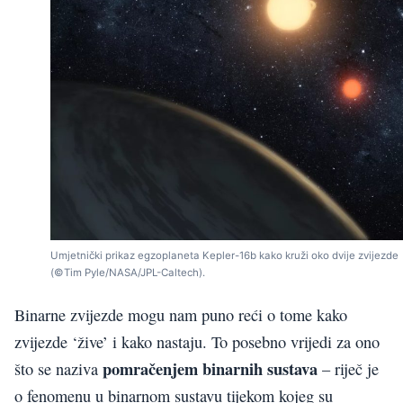
Umjetnički prikaz egzoplaneta Kepler-16b kako kruži oko dvije zvijezde
(©Tim Pyle/NASA/JPL-Caltech).
Binarne zvijezde mogu nam puno reći o tome kako
zvijezde ‘žive’ i kako nastaju. To posebno vrijedi za ono
pomračenjem binarnih sustava
što se naziva
– riječ je
o fenomenu u binarnom sustavu tijekom kojeg su