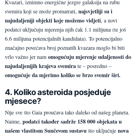
Kvazari, iznimno energične jezgre galaksija na rubu
najsvjetliji su i
svemira koji se može promatrati,
najudaljeniji objekti koje možemo vidjeti
, a novi
podatci uključuju mjerenja njih čak 1.1 milijuna (te još
6.6 milijuna potencijalnih kandidata). To potencijalno
značajno povećava broj poznatih kvazara moglo bi biti
omogućuju mjerenje udaljenosti do
vrlo važno jer nam
najudaljenijih krajeva svemira
te – posredno –
omogućuje da mjerimo koliko se brzo svemir širi.
4. Koliko asteroida posjeduje
mjesece?
Nije sve što Gaia proučava tako daleko od našeg planeta.
podatci također sadrže 158 000 objekata u
Naime,
našem vlastitom Sunčevom sustavu
nova
što uključuje