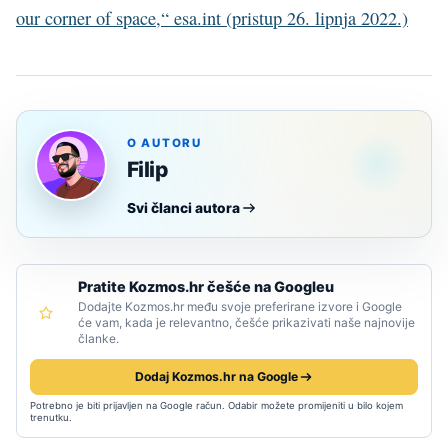
our corner of space,“ esa.int (pristup 26. lipnja 2022.)
O AUTORU
Filip
Svi članci autora
Pratite Kozmos.hr češće na Googleu
Dodajte Kozmos.hr među svoje preferirane izvore i Google
će vam, kada je relevantno, češće prikazivati naše najnovije
članke.
Dodaj Kozmos.hr na Google
Potrebno je biti prijavljen na Google račun. Odabir možete promijeniti u bilo kojem
trenutku.