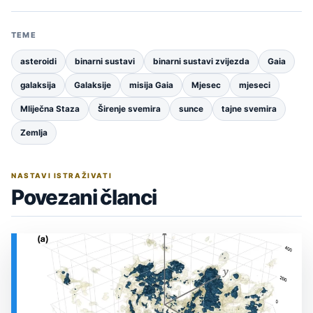
TEME
asteroidi
binarni sustavi
binarni sustavi zvijezda
Gaia
galaksija
Galaksije
misija Gaia
Mjesec
mjeseci
Mliječna Staza
Širenje svemira
sunce
tajne svemira
Zemlja
NASTAVI ISTRAŽIVATI
Povezani članci