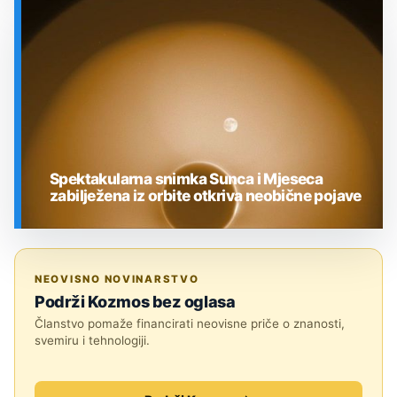
SVEMIR
Spektakularna snimka Sunca i Mjeseca
zabilježena iz orbite otkriva neobične pojave
SVEMIR
NEOVISNO NOVINARSTVO
Podrži Kozmos bez oglasa
Članstvo pomaže financirati neovisne priče o znanosti,
svemiru i tehnologiji.