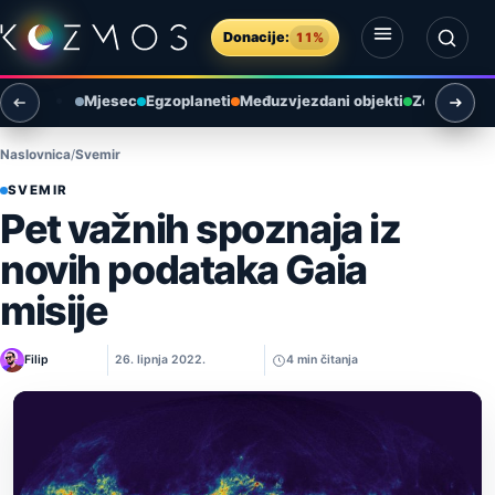
Preskoči na sadržaj
Donacije:
11%
Otvori izbornik
Otvori pretragu
Mjesec
Egzoplaneti
Međuzvjezdani objekti
Zemlja i ok
Naslovnica
Svemir
SVEMIR
Pet važnih spoznaja iz
novih podataka Gaia
misije
Filip
26. lipnja 2022.
4 min čitanja