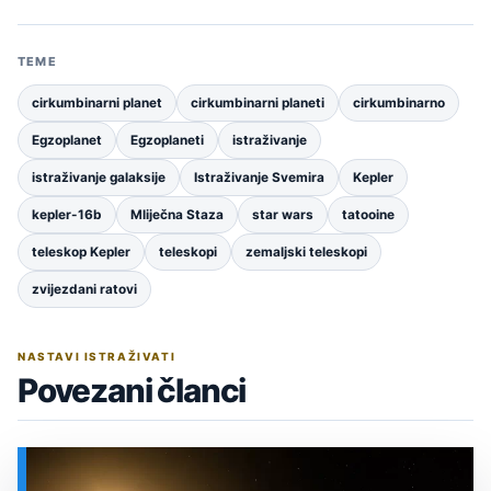
TEME
cirkumbinarni planet
cirkumbinarni planeti
cirkumbinarno
Egzoplanet
Egzoplaneti
istraživanje
istraživanje galaksije
Istraživanje Svemira
Kepler
kepler-16b
Mliječna Staza
star wars
tatooine
teleskop Kepler
teleskopi
zemaljski teleskopi
zvijezdani ratovi
NASTAVI ISTRAŽIVATI
Povezani članci