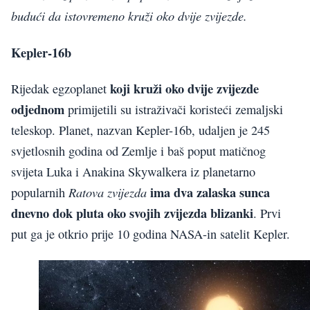
budući da istovremeno kruži oko dvije zvijezde.
Kepler-16b
koji kruži oko dvije zvijezde
Rijedak egzoplanet
odjednom
primijetili su istraživači koristeći zemaljski
teleskop. Planet, nazvan Kepler-16b, udaljen je 245
svjetlosnih godina od Zemlje i baš poput matičnog
svijeta Luka i Anakina Skywalkera iz planetarno
ima dva zalaska sunca
Ratova zvijezda
popularnih
dnevno dok pluta oko svojih zvijezda blizanki
. Prvi
put ga je otkrio prije 10 godina NASA-in satelit Kepler.