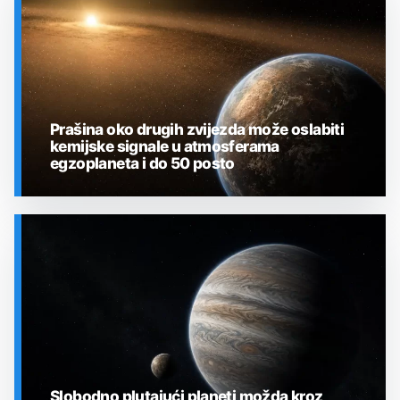
Prašina oko drugih zvijezda može oslabiti
kemijske signale u atmosferama
egzoplaneta i do 50 posto
SVEMIR
Slobodno plutajući planeti možda kroz