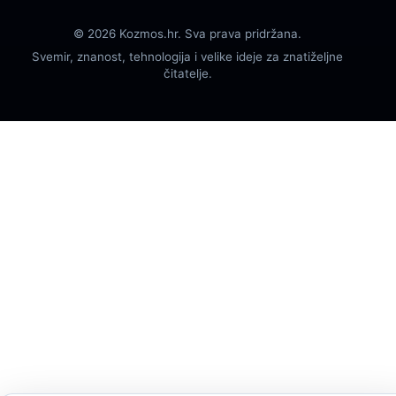
© 2026 Kozmos.hr. Sva prava pridržana.
Svemir, znanost, tehnologija i velike ideje za znatiželjne
čitatelje.