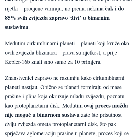
čak i
do
rijetki – procjene variraju, no prema nekima
85% svih zvijezda zapravo ‘živi’ u binarnim
sustavima
.
Međutim cirkumbinarni planeti – planeti koji kruže oko
ovih zvijezda blizanaca – prava su rijetkost, a prije
Kepler-16b znali smo samo za 10 primjera.
Znanstvenici zapravo ne razumiju kako cirkumbinarni
planeti nastjau. Obično se planeti formiraju od mase
prašine i plina koja okružuje mladu zvijezdu, poznatu
ovaj proces možda
kao protoplanetarni disk. Međutim
nije moguć u binarnom sustavu
zato što prisutnost
dviju zvijezda ometa protoplanetarni disk, što pak
sprječava aglomeraciju prašine u planete, proces koji se