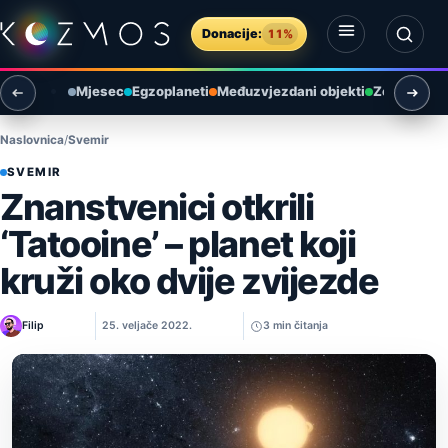
Preskoči na sadržaj
Donacije:
11%
Otvori izbornik
Otvori pretragu
Mjesec
Egzoplaneti
Međuzvjezdani objekti
Zemlja i ok
Naslovnica
Svemir
SVEMIR
Znanstvenici otkrili
‘Tatooine’ – planet koji
kruži oko dvije zvijezde
Filip
25. veljače 2022.
3 min čitanja