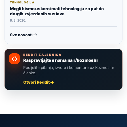
TEHNOLOGIJA
Mogli bismo uskoro imati tehnologiju za put do
drugih zvjezdanih sustava
8. 8. 2026.
Sve novosti
REDDIT ZAJEDNICA
Raspravljajte s nama na r/kozmoshr
Podijelite pitanja, izvore i komentare uz Kozmos.hr
članke.
Otvori Reddit