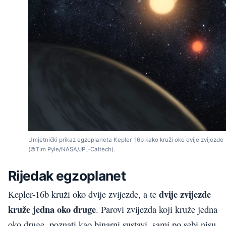
Umjetnički prikaz egzoplaneta Kepler-16b kako kruži oko dvije zvijezde
(©Tim Pyle/NASA/JPL-Caltech).
Rijedak egzoplanet
dvije zvijezde
Kepler-16b kruži oko dvije zvijezde, a te
kruže jedna oko druge
. Parovi zvijezda koji kruže jedna
oko druge, poznati kao binarni sustavi, sami po sebi nisu