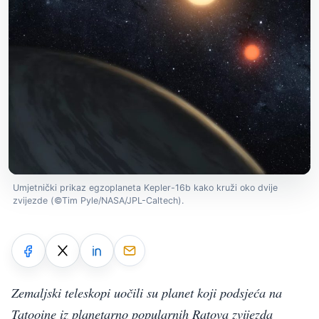
Umjetnički prikaz egzoplaneta Kepler-16b kako kruži oko dvije
zvijezde (©Tim Pyle/NASA/JPL-Caltech).
Zemaljski teleskopi uočili su planet koji podsjeća na
Tatooine iz planetarno popularnih Ratova zvijezda