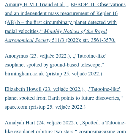
Amaury H M J Triaud et al., „BEBOP III. Observations
and an independent mass measurement of Kepler-16
(AB) b – the first circumbinary planet detected with
Monthly Notices of the Royal
radial velocities,“
Astronomical Society
511/3 (2022): str. 3561-3570.
Anonymus (23. veljače 2022.), „’Tatooine-like’
exoplanet spotted by ground-based telescope,“
birmingham.ac.uk (pristup 25. veljače 2022.)
Elizabeth Howell (23. veljače 2022.), „’Tatooine-like’
planet spotted from Earth points to future discoveries,“
space.com (pristup 25. veljače 2022.)
Amalyah Hart (24. veljače 2022.), „Spotted: a Tatooine-
like exoplanet orbiting two stars,“ cosmosmagazine.com