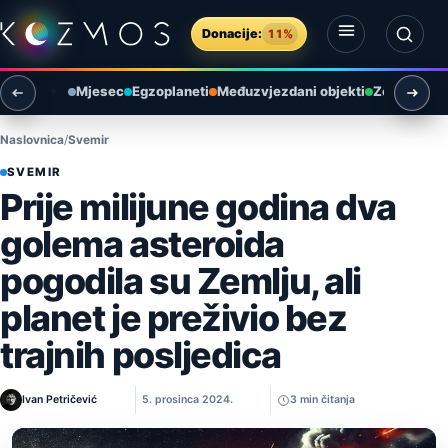
Preskoči na sadržaj
Donacije:
11%
Otvori izbornik
Otvori pretragu
Mjesec
Egzoplaneti
Međuzvjezdani objekti
Zemlja i ok
Naslovnica
Svemir
SVEMIR
Prije milijune godina dva
golema asteroida
pogodila su Zemlju, ali
planet je preživio bez
trajnih posljedica
Ivan Petričević
5. prosinca 2024.
3 min čitanja