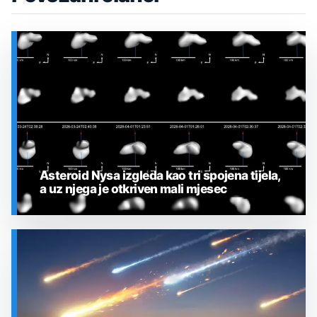
Asteroid Nysa izgleda kao tri spojena tijela,
a uz njega je otkriven mali mjesec
SVEMIR