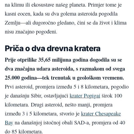
na klimu ili ekosustave našeg planeta. Primjer tome je
kasni eocen, kada su dva golema asteroida pogodila
Zemlju—ali dugoročno gledano, čini se da život i klima
nisu značajno pogođeni.
Priča o dva drevna kratera
Prije otprilike 35,65 milijuna godina dogodila su se
dva značajna udara asteroida, s razmakom od svega
25.000 godina—tek trenutak u geološkom vremenu.
Prvi asteroid, promjera između 5 i 8 kilometara, pogodio
je današnju Sibir, ostavljajući
krater Popigai
širok 100
kilometara. Drugi asteroid, nešto manji, promjera
između 3 i 5 kilometara, stvorio je
krater Chesapeake
Bay
na današnjoj istočnoj obali SAD-a, promjera od 40
do 85 kilometara.