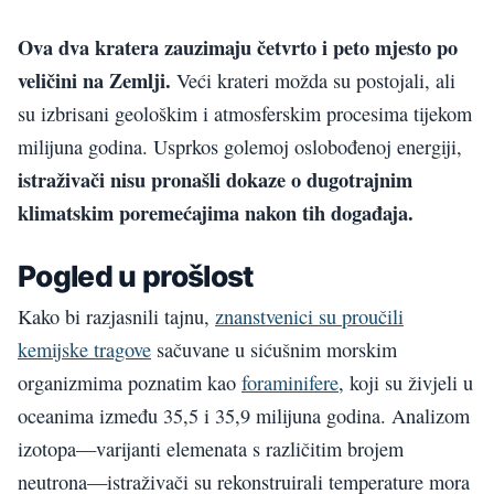
Ova dva kratera zauzimaju četvrto i peto mjesto po
veličini na Zemlji.
Veći krateri možda su postojali, ali
su izbrisani geološkim i atmosferskim procesima tijekom
milijuna godina. Usprkos golemoj oslobođenoj energiji,
istraživači nisu pronašli dokaze o dugotrajnim
klimatskim poremećajima nakon tih događaja.
Pogled u prošlost
Kako bi razjasnili tajnu,
znanstvenici su proučili
kemijske tragove
sačuvane u sićušnim morskim
organizmima poznatim kao
foraminifere
, koji su živjeli u
oceanima između 35,5 i 35,9 milijuna godina. Analizom
izotopa—varijanti elemenata s različitim brojem
neutrona—istraživači su rekonstruirali temperature mora