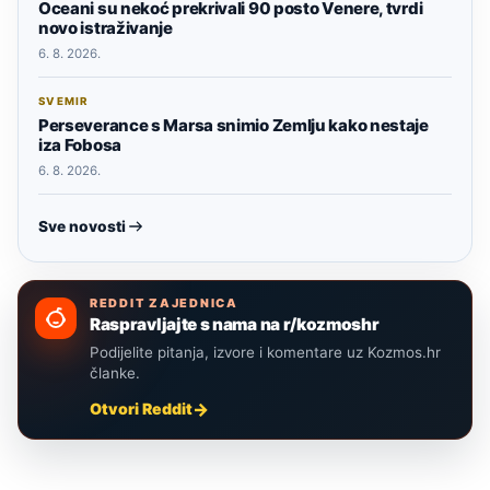
Oceani su nekoć prekrivali 90 posto Venere, tvrdi
novo istraživanje
6. 8. 2026.
SVEMIR
Perseverance s Marsa snimio Zemlju kako nestaje
iza Fobosa
6. 8. 2026.
Sve novosti
REDDIT ZAJEDNICA
Raspravljajte s nama na r/kozmoshr
Podijelite pitanja, izvore i komentare uz Kozmos.hr
članke.
Otvori Reddit