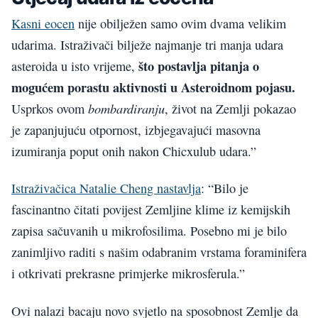
Kasni eocen
nije obilježen samo ovim dvama velikim
udarima. Istraživači bilježe najmanje tri manja udara
što postavlja pitanja o
asteroida u isto vrijeme,
mogućem porastu aktivnosti u Asteroidnom pojasu.
bombardiranju
Usprkos ovom
, život na Zemlji pokazao
je zapanjujuću otpornost, izbjegavajući masovna
izumiranja poput onih nakon Chicxulub udara.”
Istraživačica Natalie Cheng nastavlja
: “Bilo je
fascinantno čitati povijest Zemljine klime iz kemijskih
zapisa sačuvanih u mikrofosilima. Posebno mi je bilo
zanimljivo raditi s našim odabranim vrstama foraminifera
i otkrivati prekrasne primjerke mikrosferula.”
Ovi nalazi bacaju novo svjetlo na sposobnost Zemlje da