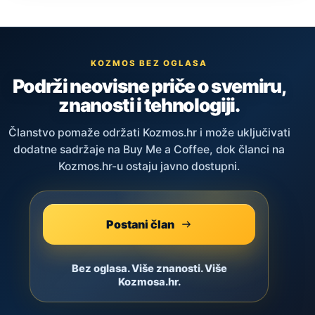
KOZMOS BEZ OGLASA
Podrži neovisne priče o svemiru,
znanosti i tehnologiji.
Članstvo pomaže održati Kozmos.hr i može uključivati
dodatne sadržaje na Buy Me a Coffee, dok članci na
Kozmos.hr-u ostaju javno dostupni.
Postani član
Bez oglasa. Više znanosti. Više
Kozmosa.hr.