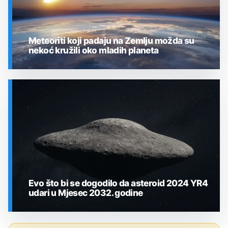
Meteoriti koji padaju na Zemlju možda su
nekoć kružili oko mladih planeta
SVEMIR
Evo što bi se dogodilo da asteroid 2024 YR4
udari u Mjesec 2032. godine