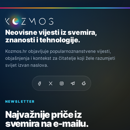
Podnožje stranice
Neovisne vijesti iz svemira,
znanosti i tehnologije.
Kozmos.hr objavljuje popularnoznanstvene vijesti,
objašnjenja i kontekst za čitatelje koji žele razumjeti
svijet izvan naslova.
NEWSLETTER
Najvažnije priče iz
svemira na e-mailu.