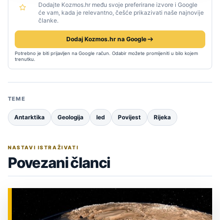
Dodajte Kozmos.hr među svoje preferirane izvore i Google
će vam, kada je relevantno, češće prikazivati naše najnovije
članke.
Dodaj Kozmos.hr na Google
Potrebno je biti prijavljen na Google račun. Odabir možete promijeniti u bilo kojem
trenutku.
TEME
Antarktika
Geologija
led
Povijest
Rijeka
NASTAVI ISTRAŽIVATI
Povezani članci