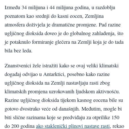
Između 34 milijuna i 44 milijuna godina, u razdoblju
poznatom kao srednji do kasni eocen, Zemljina
atmosfera doživjela je dramatične promjene. Pad razine
ugljičnog dioksida doveo je do globalnog zahlađenja, što
je potaknulo formiranje glečera na Zemlji koja je do tada
bila bez leda.
Znanstvenici žele istražiti kako se ovaj veliki klimatski
događaj odvijao u Antarktici, posebno kako razine
ugljičnog dioksida na Zemlji nastavljaju rasti zbog
klimatskih promjena uzrokovanih ljudskom aktivnošću.
Razine ugljičnog dioksida tijekom kasnog eocena bile su
gotovo dvostruko veće od današnjih. Međutim, mogle bi
biti slične razinama koje se predviđaju za otprilike 150
do 200 godina
ako staklenički plinovi nastave rasti
, rekao