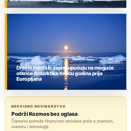
ZNANOST
Drevni maorski zapisi upućuju na moguće
otkriće Antarktike tisuću godina prije
Europljana
ZNANOST
NEOVISNO NOVINARSTVO
Podrži Kozmos bez oglasa
Članstvo pomaže financirati neovisne priče o znanosti,
svemiru i tehnologiji.