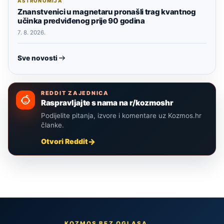
ASTRONOMIJA
Znanstvenici u magnetaru pronašli trag kvantnog
učinka predviđenog prije 90 godina
7. 8. 2026.
Sve novosti
REDDIT ZAJEDNICA
Raspravljajte s nama na r/kozmoshr
Podijelite pitanja, izvore i komentare uz Kozmos.hr
članke.
Otvori Reddit
KOZMOS BEZ OGLASA