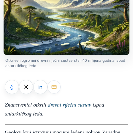
Otkriven ogromni drevni riječni sustav star 40 milijuna godina ispod
antarktičkog leda
Znanstvenici otkrili
drevni riječni sustav
ispod
antarktičkog leda.
Geolozi koji istražuju masivni ledeni pokrov Zapadne