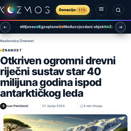
Preskoči na sadržaj
Donacije:
11%
Otvori izbornik
Otvori pretragu
Mjesec
Egzoplaneti
Međuzvjezdani objekti
Zemlja i ok
Naslovnica
Znanost
ZNANOST
Otkriven ogromni drevni
riječni sustav star 40
milijuna godina ispod
antarktičkog leda
Ivan Petričević
21. lipnja 2024.
4 min čitanja