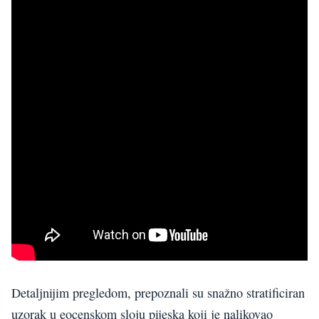
Detaljnijim pregledom, prepoznali su snažno stratificiran
uzorak u eocenskom sloju pijeska koji je nalikovao