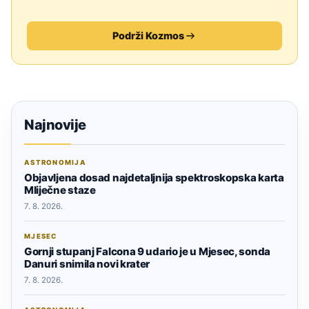
Podrži Kozmos
Najnovije
ASTRONOMIJA
Objavljena dosad najdetaljnija spektroskopska karta
Mliječne staze
7. 8. 2026.
MJESEC
Gornji stupanj Falcona 9 udario je u Mjesec, sonda
Danuri snimila novi krater
7. 8. 2026.