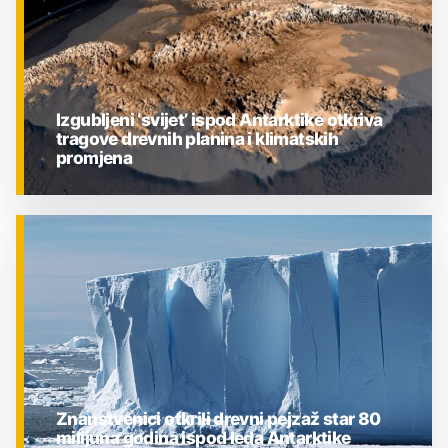
Izgubljeni ‘svijet’ ispod Antarktike otkriva
tragove drevnih planina i klimatskih
promjena
ZNANOST
Znanstvenici otkrili drevni pejzaž star 80
milijuna godina ispod leda Antarktike