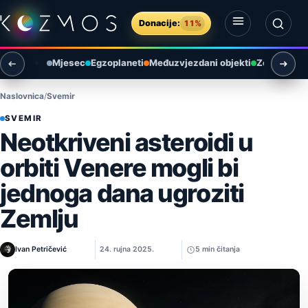
Preskoči na sadržaj
Donacije:
11%
Otvori izbornik
Otvori pretragu
Mjesec
Egzoplaneti
Međuzvjezdani objekti
Zemlja i ok
Naslovnica
Svemir
SVEMIR
Neotkriveni asteroidi u
orbiti Venere mogli bi
jednoga dana ugroziti
Zemlju
Ivan Petričević
24. rujna 2025.
5 min čitanja