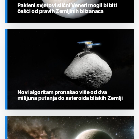
Pakleni svjetovi slični Veneri mogli bi biti
češći od pravih Zemljinih blizanaca
SVEMIR
Novi algoritam pronašao više od dva
milijuna putanja do asteroida bliskih Zemlji
SVEMIR