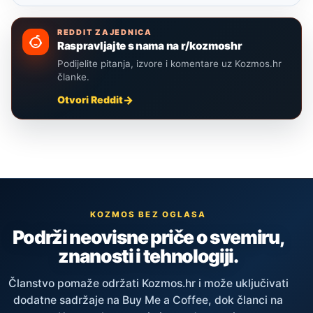
REDDIT ZAJEDNICA
Raspravljajte s nama na r/kozmoshr
Podijelite pitanja, izvore i komentare uz Kozmos.hr
članke.
Otvori Reddit
KOZMOS BEZ OGLASA
Podrži neovisne priče o svemiru,
znanosti i tehnologiji.
Članstvo pomaže održati Kozmos.hr i može uključivati
dodatne sadržaje na Buy Me a Coffee, dok članci na