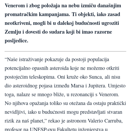
Venerom i zbog položaja na nebu izmiču današnjim
promatračkim kampanjama. Ti objekti, iako zasad
neotkriveni, mogli bi u dalekoj budućnosti ugroziti
Zemlju i dovesti do sudara koji bi imao razorne
posljedice.
“Naše istraživanje pokazuje da postoji populacija
potencijalno opasnih asteroida koje ne možemo otkriti
postojećim teleskopima. Oni kruže oko Sunca, ali nisu
dio asteroidnog pojasa između Marsa i Jupitera. Umjesto
toga, nalaze se mnogo bliže, u rezonanciji s Venerom.
No njihova opažanja toliko su otežana da ostaju praktički
nevidljivi, iako u budućnosti mogu predstavljati stvaran
rizik za naš planet,” rekao je astronom Valerio Carruba,
profesor na UNESP-ovu Fakultetu inženjerstva u