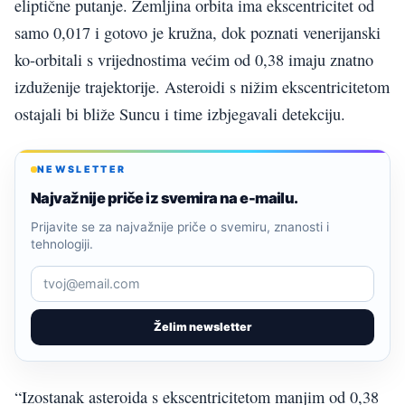
eliptične putanje. Zemljina orbita ima ekscentricitet od
samo 0,017 i gotovo je kružna, dok poznati venerijanski
ko-orbitali s vrijednostima većim od 0,38 imaju znatno
izduženije trajektorije. Asteroidi s nižim ekscentricitetom
ostajali bi bliže Suncu i time izbjegavali detekciju.
NEWSLETTER
Najvažnije priče iz svemira na e-mailu.
Prijavite se za najvažnije priče o svemiru, znanosti i
tehnologiji.
Želim newsletter
“Izostanak asteroida s ekscentricitetom manjim od 0,38