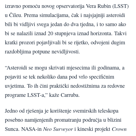
izravno pomoću novog opservatorija Vera Rubin (LSST)
u Čileu. Prema simulacijama, čak i najsjajniji asteroidi
bili bi vidljivi svega jedan do dva tjedna, i to samo ako
bi se nalazili iznad 20 stupnjeva iznad horizonta. Takvi
kratki prozori pojavljivali bi se rijetko, odvojeni dugim
razdobljima potpune nevidljivosti.
“Asteroidi se mogu skrivati mjesecima ili godinama, a
pojaviti se tek nekoliko dana pod vrlo specifičnim
uvjetima. To ih čini praktički nedostižnima za redovne
programe LSST-a,” kaže Carruba.
Jedno od rješenja je korištenje svemirskih teleskopa
posebno namijenjenih promatranju područja u blizini
Neo Surveyor
Crown
Sunca. NASA-in
i kineski projekt