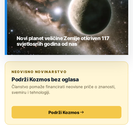
Novi planet veličine Zemlje otkriven 117
svjetlosnih godina od nas
SVEMIR
NEOVISNO NOVINARSTVO
Podrži Kozmos bez oglasa
Članstvo pomaže financirati neovisne priče o znanosti,
svemiru i tehnologiji.
Podrži Kozmos