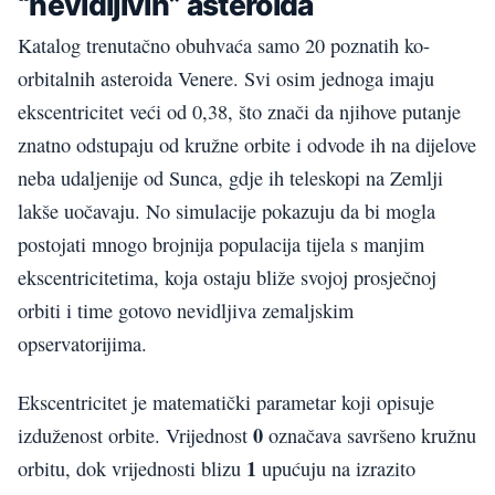
“nevidljivih” asteroida
Katalog trenutačno obuhvaća samo 20 poznatih ko-
orbitalnih asteroida Venere. Svi osim jednoga imaju
ekscentricitet veći od 0,38, što znači da njihove putanje
znatno odstupaju od kružne orbite i odvode ih na dijelove
neba udaljenije od Sunca, gdje ih teleskopi na Zemlji
lakše uočavaju. No simulacije pokazuju da bi mogla
postojati mnogo brojnija populacija tijela s manjim
ekscentricitetima, koja ostaju bliže svojoj prosječnoj
orbiti i time gotovo nevidljiva zemaljskim
opservatorijima.
Ekscentricitet je matematički parametar koji opisuje
0
izduženost orbite. Vrijednost
označava savršeno kružnu
1
orbitu, dok vrijednosti blizu
upućuju na izrazito