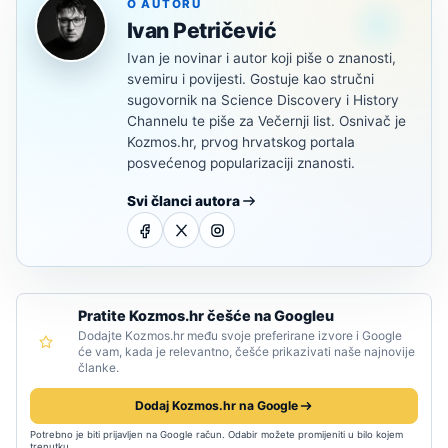
O AUTORU
Ivan Petričević
Ivan je novinar i autor koji piše o znanosti,
svemiru i povijesti. Gostuje kao stručni
sugovornik na Science Discovery i History
Channelu te piše za Večernji list. Osnivač je
Kozmos.hr, prvog hrvatskog portala
posvećenog popularizaciji znanosti.
Svi članci autora
Pratite Kozmos.hr češće na Googleu
Dodajte Kozmos.hr među svoje preferirane izvore i Google
će vam, kada je relevantno, češće prikazivati naše najnovije
članke.
Dodaj Kozmos.hr na Google
Potrebno je biti prijavljen na Google račun. Odabir možete promijeniti u bilo kojem
trenutku.