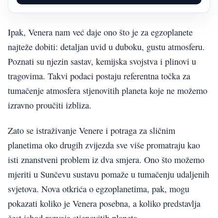
Ipak, Venera nam već daje ono što je za egzoplanete
najteže dobiti: detaljan uvid u duboku, gustu atmosferu.
Poznati su njezin sastav, kemijska svojstva i plinovi u
tragovima. Takvi podaci postaju referentna točka za
tumačenje atmosfera stjenovitih planeta koje ne možemo
izravno proučiti izbliza.
Zato se istraživanje Venere i potraga za sličnim
planetima oko drugih zvijezda sve više promatraju kao
isti znanstveni problem iz dva smjera. Ono što možemo
mjeriti u Sunčevu sustavu pomaže u tumačenju udaljenih
svjetova. Nova otkrića o egzoplanetima, pak, mogu
pokazati koliko je Venera posebna, a koliko predstavlja
čest ishod razvoja stjenovitih planeta.