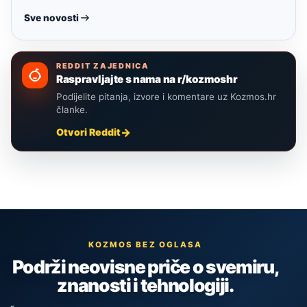
Sve novosti
REDDIT ZAJEDNICA
Raspravljajte s nama na r/kozmoshr
Podijelite pitanja, izvore i komentare uz Kozmos.hr
članke.
Otvori Reddit
KOZMOS BEZ OGLASA
Podrži neovisne priče o svemiru,
znanosti i tehnologiji.