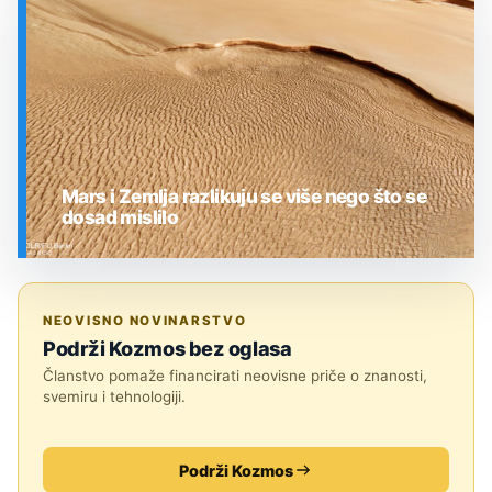
SVEMIR
Mars i Zemlja razlikuju se više nego što se
dosad mislilo
SVEMIR
NEOVISNO NOVINARSTVO
Podrži Kozmos bez oglasa
Članstvo pomaže financirati neovisne priče o znanosti,
svemiru i tehnologiji.
Podrži Kozmos