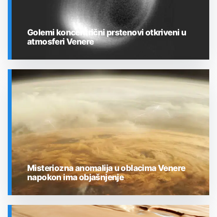
Golemi koncentrični prstenovi otkriveni u
atmosferi Venere
SVEMIR
Misteriozna anomalija u oblacima Venere
napokon ima objašnjenje