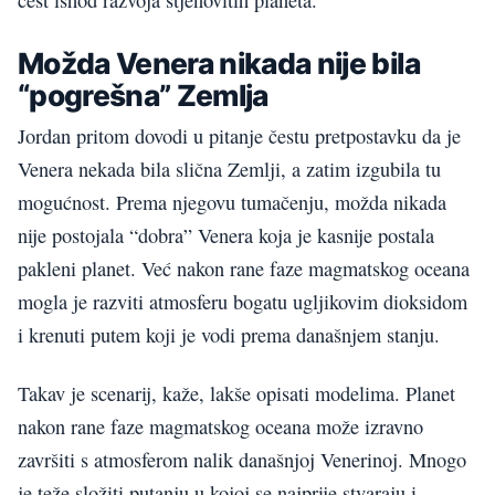
Možda Venera nikada nije bila
“pogrešna” Zemlja
Jordan pritom dovodi u pitanje čestu pretpostavku da je
Venera nekada bila slična Zemlji, a zatim izgubila tu
mogućnost. Prema njegovu tumačenju, možda nikada
nije postojala “dobra” Venera koja je kasnije postala
pakleni planet. Već nakon rane faze magmatskog oceana
mogla je razviti atmosferu bogatu ugljikovim dioksidom
i krenuti putem koji je vodi prema današnjem stanju.
Takav je scenarij, kaže, lakše opisati modelima. Planet
nakon rane faze magmatskog oceana može izravno
završiti s atmosferom nalik današnjoj Venerinoj. Mnogo
je teže složiti putanju u kojoj se najprije stvaraju i