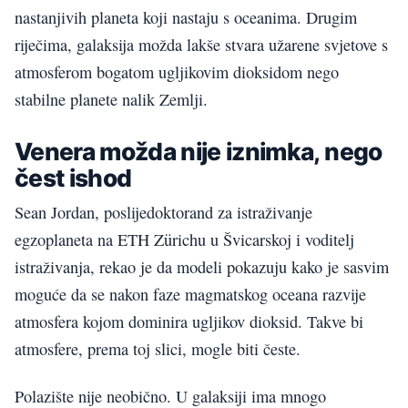
nastanjivih planeta koji nastaju s oceanima. Drugim
riječima, galaksija možda lakše stvara užarene svjetove s
atmosferom bogatom ugljikovim dioksidom nego
stabilne planete nalik Zemlji.
Venera možda nije iznimka, nego
čest ishod
Sean Jordan, poslijedoktorand za istraživanje
egzoplaneta na ETH Zürichu u Švicarskoj i voditelj
istraživanja, rekao je da modeli pokazuju kako je sasvim
moguće da se nakon faze magmatskog oceana razvije
atmosfera kojom dominira ugljikov dioksid. Takve bi
atmosfere, prema toj slici, mogle biti česte.
Polazište nije neobično. U galaksiji ima mnogo