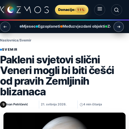
Preskoči na sadržaj
Donacije:
11%
Otvori izbornik
Otvori pretragu
Mjesec
Egzoplaneti
Međuzvjezdani objekti
Zemlja i ok
Naslovnica
Svemir
SVEMIR
Pakleni svjetovi slični
Veneri mogli bi biti češći
od pravih Zemljinih
blizanaca
Ivan Petričević
21. svibnja 2026.
4 min čitanja