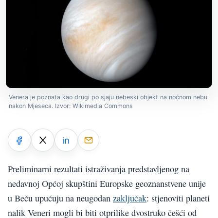
Venera je poznata kao drugi po sjaju nebeski objekt na noćnom nebu
nakon Mjeseca. Izvor: Wikimedia Commons
Preliminarni rezultati istraživanja predstavljenog na
nedavnoj Općoj skupštini Europske geoznanstvene unije
u Beču upućuju na neugodan
zaključak
: stjenoviti planeti
nalik Veneri mogli bi biti otprilike dvostruko češći od