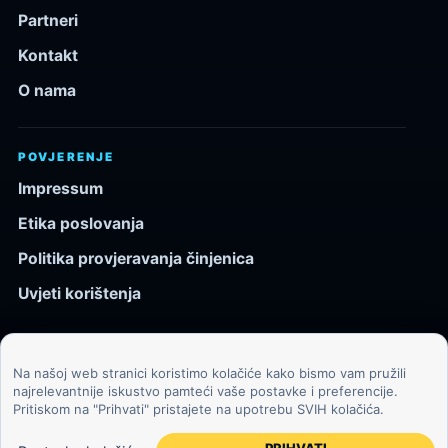
Partneri
Kontakt
O nama
POVJERENJE
Impressum
Etika poslovanja
Politika provjeravanja činjenica
Uvjeti korištenja
Na našoj web stranici koristimo kolačiće kako bismo vam pružili
© 2026 Kozmos.hr. Sva prava pridržana.
najrelevantnije iskustvo pamteći vaše postavke i preferencije.
Pritiskom na "Prihvati" pristajete na upotrebu SVIH kolačića.
Svemir, znanost, tehnologija i velike ideje za znatiželjne
čitatelje.