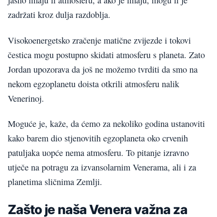
jasno imaju li atmosferu, a ako je imaju, mogu li je
zadržati kroz dulja razdoblja.
Visokoenergetsko zračenje matične zvijezde i tokovi
čestica mogu postupno skidati atmosferu s planeta. Zato
Jordan upozorava da još ne možemo tvrditi da smo na
nekom egzoplanetu doista otkrili atmosferu nalik
Venerinoj.
Moguće je, kaže, da ćemo za nekoliko godina ustanoviti
kako barem dio stjenovitih egzoplaneta oko crvenih
patuljaka uopće nema atmosferu. To pitanje izravno
utječe na potragu za izvansolarnim Venerama, ali i za
planetima sličnima Zemlji.
Zašto je naša Venera važna za