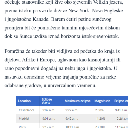
očekuje stanovnike koji žive oko sjevernih Velikih jezera,
prema istoku pa sve do države New York, Nove Engleske
i jugoistočne Kanade. Barem četiri petine sunčevog
promjera bit će pomračeno tamnim mjesečevim diskom
dok se Sunce uzdiže iznad horizonta istok-sjeveroistok.
Pomrčina će također biti vidljiva od početka do kraja iz
dijelova Afrike i Europe, uglavnom kao kasnojutarnji ili
rano popodnevni događaj na nebu juga i jugoistoka. U
nastavku donosimo vrijeme trajanja pomrčine za neke
odabrane gradove, u univerzalnom vremenu.