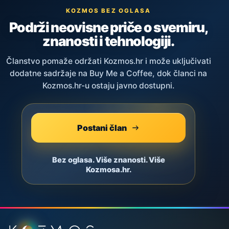
KOZMOS BEZ OGLASA
Podrži neovisne priče o svemiru,
znanosti i tehnologiji.
Članstvo pomaže održati Kozmos.hr i može uključivati
dodatne sadržaje na Buy Me a Coffee, dok članci na
Kozmos.hr-u ostaju javno dostupni.
Postani član
Bez oglasa. Više znanosti. Više
Kozmosa.hr.