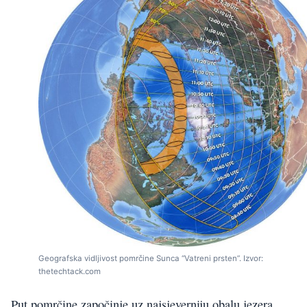
Geografska vidljivost pomrčine Sunca “Vatreni prsten”. Izvor:
thetechtack.com
Put pomrčine započinje uz najsjeverniju obalu jezera