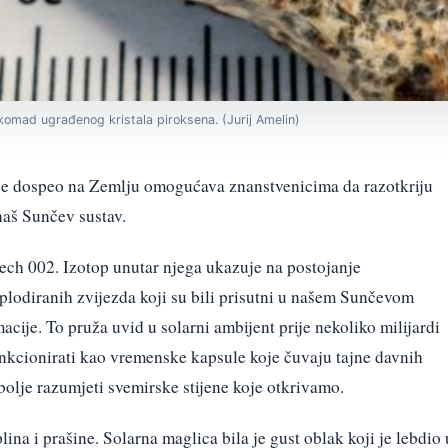
komad ugrađenog kristala piroksena. (Jurij Amelin)
 je dospeo na Zemlju omogućava znanstvenicima da razotkriju
naš Sunčev sustav.
ech 002. Izotop unutar njega ukazuje na postojanje
plodiranih zvijezda koji su bili prisutni u našem Sunčevom
cije. To pruža uvid u solarni ambijent prije nekoliko milijardi
unkcionirati kao vremenske kapsule koje čuvaju tajne davnih
lje razumjeti svemirske stijene koje otkrivamo.
plina i prašine. Solarna maglica bila je gust oblak koji je lebdio 