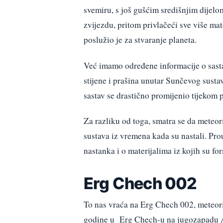
svemiru, s još gušćim središnjim dijelom
zvijezdu, pritom privlačeći sve više mat
poslužio je za stvaranje planeta.
Već imamo određene informacije o sastav
stijene i prašina unutar Sunčevog sustav
sastav se drastično promijenio tijekom p
Za razliku od toga, smatra se da meteor
sustava iz vremena kada su nastali. P
nastanka i o materijalima iz kojih su fo
Erg Chech 002
To nas vraća na Erg Chech 002, meteorit 
godine u Erg Chech-u na jugozapadu Alž