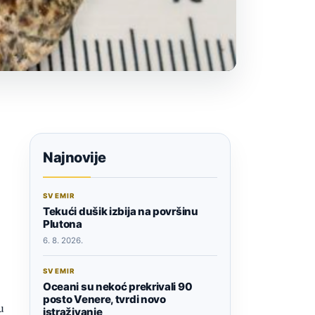
Najnovije
SVEMIR
Tekući dušik izbija na površinu
Plutona
6. 8. 2026.
SVEMIR
Oceani su nekoć prekrivali 90
posto Venere, tvrdi novo
u
istraživanje