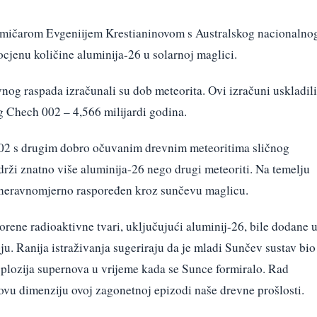
mičarom Evgeniijem Krestianinovom s Australskog nacionalno
cjenu količine aluminija-26 u solarnoj maglici.
nog raspada izračunali su dob meteorita. Ovi izračuni uskladili
 Chech 002 – 4,566 milijardi godina.
002 s drugim dobro očuvanim drevnim meteoritima sličnog
drži znatno više aluminija-26 nego drugi meteoriti. Na temelju
io neravnomjerno raspoređen kroz sunčevu maglicu.
vorene radioaktivne tvari, uključujući aluminij-26, bile dodane 
u. Ranija istraživanja sugeriraju da je mladi Sunčev sustav bio
splozija supernova u vrijeme kada se Sunce formiralo. Rad
ovu dimenziju ovoj zagonetnoj epizodi naše drevne prošlosti.