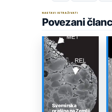
NASTAVI ISTRAŽIVATI
Povezani članc
Svemirska
prašina na Zemlji