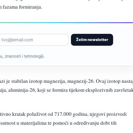
im fazama formiranja.
Želim newsletter
, znanosti i tehnologiji.
zi je stabilan izotop magnezija, magnezij-26. Ovaj izotop nasta
a, aluminija-26, koji se formira tijekom eksplozivnih završeta
ativno kratak poluživot od 717.000 godina, njegovi proizvodi
sutnost u materijalima te pomoći u određivanju dobi tih