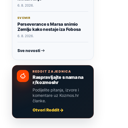
6. 8. 2026.
SVEMIR
Perseverance s Marsa snimio
Zemlju kako nestaje iza Fobosa
6. 8. 2026.
Sve novosti
REDDIT ZAJEDNICA
Raspravljajte s nama na
r/kozmoshr
Podijelite pitanja, izvore i
komentare uz Kozmos.hr
članke.
Otvori Reddit