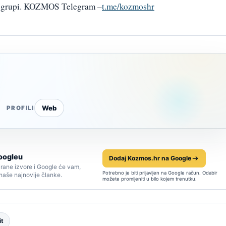
am grupi. KOZMOS Telegram –
t.me/kozmoshr
Web
PROFILI
oogleu
Dodaj Kozmos.hr na Google
rane izvore i Google će vam,
Potrebno je biti prijavljen na Google račun. Odabir
 naše najnovije članke.
možete promijeniti u bilo kojem trenutku.
it