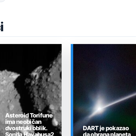
i
Asteroid Torifune
ima neobičan
dvostruki oblik.
DART je pokazao
Sonda Hayabusa2
da obrana planeta