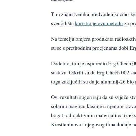
Tim znanstvenika predvođen kozmo-ke
sveučilišta
koristio je ovu metodu
za pro
Na temelju omjera produkata radioaktiv
su se s prethodnim procjenama dobi Erg
Dodatno, tim je usporedio Erg Chech 
sastava. Otkrili su da Erg Chech 002 sa
toga zaključili su da je aluminij-26 b
Ovi rezultati sugeriraju da su svježe st
solarnu maglicu kasnije u njenom razvoj
bogat radioaktivnim materijalima iz ek
Krestianinova i njegovog tima dodaje n