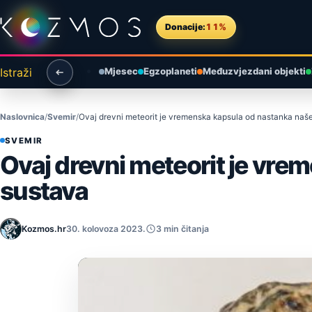
Preskoči na sadržaj
Donacije:
11%
Istraži
Mjesec
Egzoplaneti
Međuzvjezdani objekti
Naslovnica
Svemir
Ovaj drevni meteorit je vremenska kapsula od nastanka na
SVEMIR
Ovaj drevni meteorit je vr
sustava
Kozmos.hr
30. kolovoza 2023.
3 min čitanja