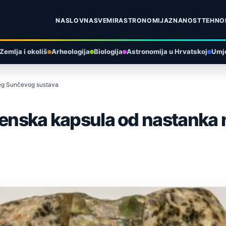
NASLOVNA
SVEMIR
ASTRONOMIJA
ZNANOST
TEHNO
Zemlja i okoliš
Arheologija
Biologija
Astronomija u Hrvatskoj
Umje
šeg Sunčevog sustava
emenska kapsula od nastank