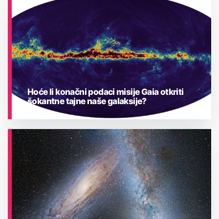
ASTRONOMIJA
Hoće li konačni podaci misije Gaia otkriti
šokantne tajne naše galaksije?
ASTRONOMIJA