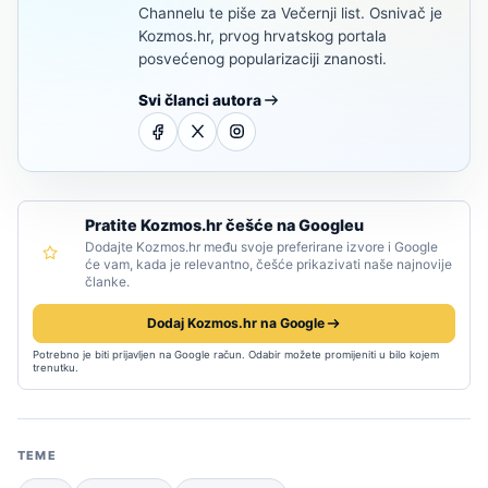
Channelu te piše za Večernji list. Osnivač je
Kozmos.hr, prvog hrvatskog portala
posvećenog popularizaciji znanosti.
Svi članci autora
Pratite Kozmos.hr češće na Googleu
Dodajte Kozmos.hr među svoje preferirane izvore i Google
će vam, kada je relevantno, češće prikazivati naše najnovije
članke.
Dodaj Kozmos.hr na Google
Potrebno je biti prijavljen na Google račun. Odabir možete promijeniti u bilo kojem
trenutku.
TEME