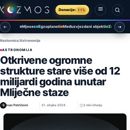
Preskoči na sadržaj
Donacije:
11%
Otvori izbornik
Otvori pretragu
Mjesec
Egzoplaneti
Međuzvjezdani objekti
Zemlja i ok
Naslovnica
Astronomija
ASTRONOMIJA
Otkrivene ogromne
strukture stare više od 12
milijardi godina unutar
Mliječne staze
Ivan Petričević
21. ožujka 2024.
3 min čitanja