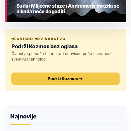
Sudar Mliječne staze i Andromede možda se
nikada neće dogoditi
ASTRONOMIJA
NEOVISNO NOVINARSTVO
Podrži Kozmos bez oglasa
Članstvo pomaže financirati neovisne priče o znanosti,
svemiru i tehnologiji.
Podrži Kozmos
Najnovije