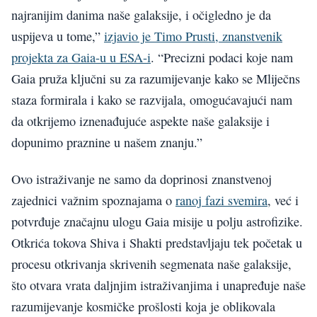
najranijim danima naše galaksije, i očigledno je da
uspijeva u tome,”
izjavio je Timo Prusti, znanstvenik
projekta za Gaia-u u ESA-i
. “Precizni podaci koje nam
Gaia pruža ključni su za razumijevanje kako se Mliječns
staza formirala i kako se razvijala, omogućavajući nam
da otkrijemo iznenađujuće aspekte naše galaksije i
dopunimo praznine u našem znanju.”
Ovo istraživanje ne samo da doprinosi znanstvenoj
zajednici važnim spoznajama o
ranoj fazi svemira
, već i
potvrđuje značajnu ulogu Gaia misije u polju astrofizike.
Otkrića tokova Shiva i Shakti predstavljaju tek početak u
procesu otkrivanja skrivenih segmenata naše galaksije,
što otvara vrata daljnjim istraživanjima i unapređuje naše
razumijevanje kosmičke prošlosti koja je oblikovala