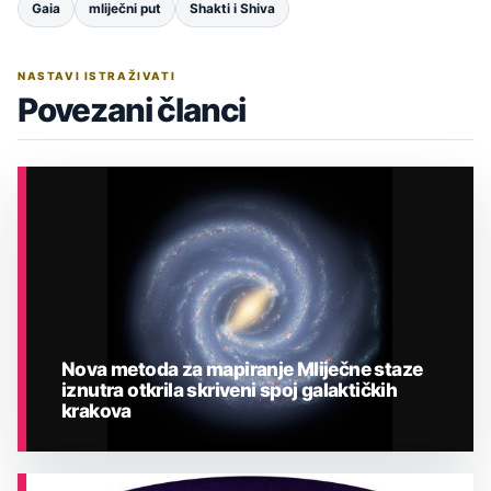
Gaia
mliječni put
Shakti i Shiva
NASTAVI ISTRAŽIVATI
Povezani članci
Nova metoda za mapiranje Mliječne staze
iznutra otkrila skriveni spoj galaktičkih
krakova