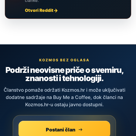
članke.
Otvori Reddit
KOZMOS BEZ OGLASA
Podrži neovisne priče o svemiru,
znanosti i tehnologiji.
Članstvo pomaže održati Kozmos.hr i može uključivati
dodatne sadržaje na Buy Me a Coffee, dok članci na
Kozmos.hr-u ostaju javno dostupni.
Postani član