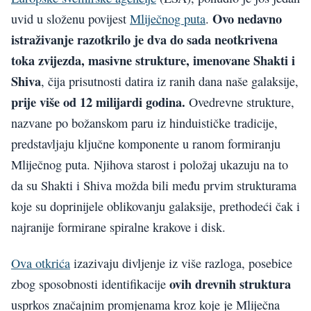
Ovo nedavno
uvid u složenu povijest
Mliječnog puta
.
istraživanje razotkrilo je dva do sada neotkrivena
toka zvijezda, masivne strukture, imenovane Shakti i
Shiva
, čija prisutnosti datira iz ranih dana naše galaksije,
prije više od 12 milijardi godina.
Ovedrevne strukture,
nazvane po božanskom paru iz hinduističke tradicije,
predstavljaju ključne komponente u ranom formiranju
Mliječnog puta. Njihova starost i položaj ukazuju na to
da su Shakti i Shiva možda bili među prvim strukturama
koje su doprinijele oblikovanju galaksije, prethodeći čak i
najranije formirane spiralne krakove i disk.
Ova otkrića
izazivaju divljenje iz više razloga, posebice
ovih drevnih struktura
zbog sposobnosti identifikacije
usprkos značajnim promjenama kroz koje je Mliječna