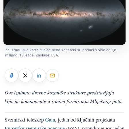
Za izradu ove karte cijelog neba korišteni su podaci s više od 1,8
milijardi zvijezda. Zasluge: ESA.
Ove iznimno drevne kozmičke strukture predstavljaju
ključne komponente u ranom formiranju Mliječnog puta.
Svemirski teleskop
Gaia
, jedan od ključnih projekata
Europske svemirske agencije
(ESA), ponudio je još jedan