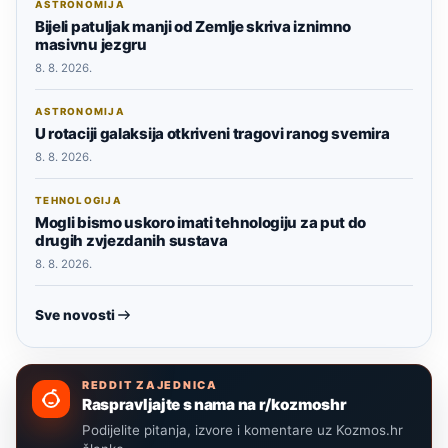
ASTRONOMIJA
Bijeli patuljak manji od Zemlje skriva iznimno
masivnu jezgru
8. 8. 2026.
ASTRONOMIJA
U rotaciji galaksija otkriveni tragovi ranog svemira
8. 8. 2026.
TEHNOLOGIJA
Mogli bismo uskoro imati tehnologiju za put do
drugih zvjezdanih sustava
8. 8. 2026.
Sve novosti
REDDIT ZAJEDNICA
Raspravljajte s nama na r/kozmoshr
Podijelite pitanja, izvore i komentare uz Kozmos.hr