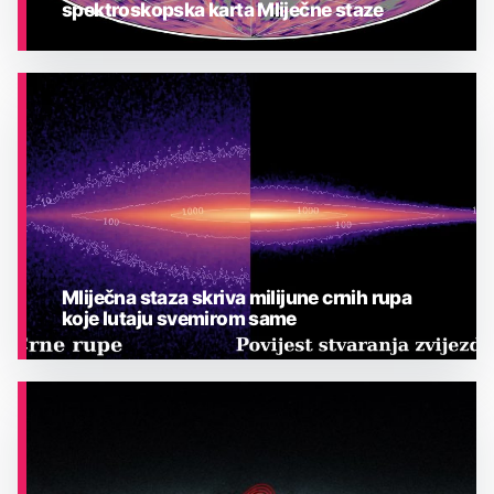
spektroskopska karta Mliječne staze
ASTRONOMIJA
Mliječna staza skriva milijune crnih rupa
koje lutaju svemirom same
ASTRONOMIJA