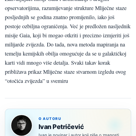
opservatorijima, razumijevanje strukture Mliječne staze
posljednjih se godina znatno promijenilo, iako još
postoje ozbiljna ograničenja. Već je predložen nasljednik
misije Gaia, koji bi mogao otkriti i precizno izmjeriti još
milijarde zvijezda. Do tada, nova metoda mapiranja na
temelju kemijskih obilja omogućuje da se u galaktičkoj
karti vidi mnogo više detalja. Svaki takav korak
približava prikaz Mliječne staze stvarnom izgledu ovog
“otočića zvijezda” u svemiru
O AUTORU
Ivan Petričević
Ivan je novinar i autor koji piše o znanosti,