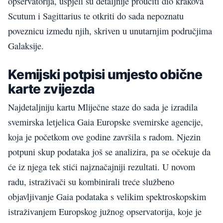
opservatorija, uspjeli su detaljnije proučiti dio krakova
Scutum i Sagittarius te otkriti do sada nepoznatu
poveznicu između njih, skriven u unutarnjim područjima
Galaksije.
Kemijski potpisi umjesto obične
karte zvijezda
Najdetaljniju kartu Mliječne staze do sada je izradila
svemirska letjelica Gaia Europske svemirske agencije,
koja je početkom ove godine završila s radom. Njezin
potpuni skup podataka još se analizira, pa se očekuje da
će iz njega tek stići najznačajniji rezultati. U novom
radu, istraživači su kombinirali treće službeno
objavljivanje Gaia podataka s velikim spektroskopskim
istraživanjem Europskog južnog opservatorija, koje je