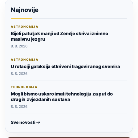
Najnovije
ASTRONOMIJA
Bijeli patuljak manji od Zemlje skriva iznimno
masivnu jezgru
8. 8. 2026.
ASTRONOMIJA
U rotaciji galaksija otkriveni tragovi ranog svemira
8. 8. 2026.
TEHNOLOGIJA
Mogli bismo uskoro imati tehnologiju za put do
drugih zvjezdanih sustava
8. 8. 2026.
Sve novosti