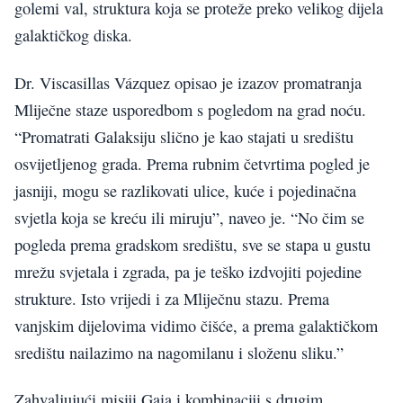
golemi val, struktura koja se proteže preko velikog dijela
galaktičkog diska.
Dr. Viscasillas Vázquez opisao je izazov promatranja
Mliječne staze usporedbom s pogledom na grad noću.
“Promatrati Galaksiju slično je kao stajati u središtu
osvijetljenog grada. Prema rubnim četvrtima pogled je
jasniji, mogu se razlikovati ulice, kuće i pojedinačna
svjetla koja se kreću ili miruju”, naveo je. “No čim se
pogleda prema gradskom središtu, sve se stapa u gustu
mrežu svjetala i zgrada, pa je teško izdvojiti pojedine
strukture. Isto vrijedi i za Mliječnu stazu. Prema
vanjskim dijelovima vidimo čišće, a prema galaktičkom
središtu nailazimo na nagomilanu i složenu sliku.”
Zahvaljujući misiji Gaia i kombinaciji s drugim