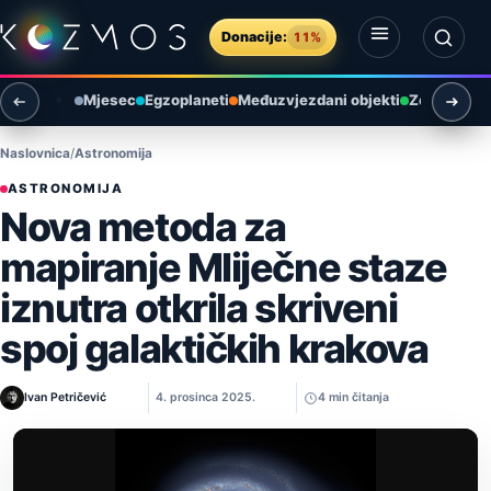
Preskoči na sadržaj
Donacije:
11%
Otvori izbornik
Otvori pretragu
Mjesec
Egzoplaneti
Međuzvjezdani objekti
Zemlja i ok
Naslovnica
Astronomija
ASTRONOMIJA
Nova metoda za
mapiranje Mliječne staze
iznutra otkrila skriveni
spoj galaktičkih krakova
Ivan Petričević
4. prosinca 2025.
4 min čitanja