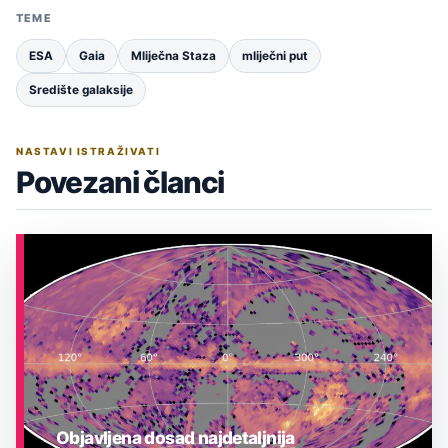
TEME
ESA
Gaia
Mliječna Staza
mliječni put
Središte galaksije
NASTAVI ISTRAŽIVATI
Povezani članci
Objavljena dosad najdetaljnija