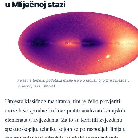
u Mliječnoj stazi
Karta na temelju podataka misije Gaia o radijalnoj brzini zvijezda u
Mliječnoj stazi (©ESA).
Umjesto klasičnog mapiranja, tim je želio provjeriti
može li se spiralne krakove pratiti analizom kemijskih
elemenata u zvijezdama. Za to su koristili zvjezdanu
spektroskopiju, tehniku kojom se po raspodjeli linija u
spektru svjetlosti određuje kemijski sastav zvijezda.