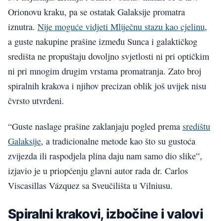
Orionovu kraku, pa se ostatak Galaksije promatra
iznutra.
Nije moguće vidjeti Mliječnu stazu kao cjelinu
,
a guste nakupine prašine između Sunca i galaktičkog
središta ne propuštaju dovoljno svjetlosti ni pri optičkim
ni pri mnogim drugim vrstama promatranja. Zato broj
spiralnih krakova i njihov precizan oblik još uvijek nisu
čvrsto utvrđeni.
“Guste naslage prašine zaklanjaju pogled prema
središtu
Galaksije
, a tradicionalne metode kao što su gustoća
zvijezda ili raspodjela plina daju nam samo dio slike”,
izjavio je u priopćenju glavni autor rada dr. Carlos
Viscasillas Vázquez sa Sveučilišta u Vilniusu.
Spiralni krakovi, izbočine i valovi