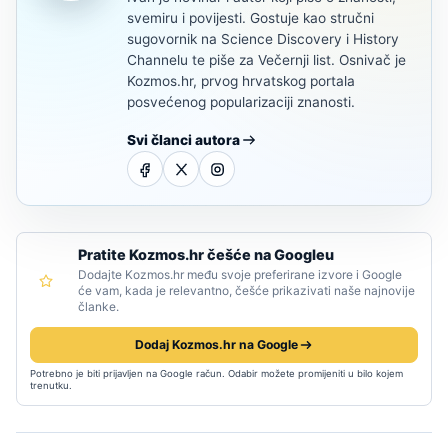
svemiru i povijesti. Gostuje kao stručni
sugovornik na Science Discovery i History
Channelu te piše za Večernji list. Osnivač je
Kozmos.hr, prvog hrvatskog portala
posvećenog popularizaciji znanosti.
Svi članci autora
Pratite Kozmos.hr češće na Googleu
Dodajte Kozmos.hr među svoje preferirane izvore i Google
će vam, kada je relevantno, češće prikazivati naše najnovije
članke.
Dodaj Kozmos.hr na Google
Potrebno je biti prijavljen na Google račun. Odabir možete promijeniti u bilo kojem
trenutku.