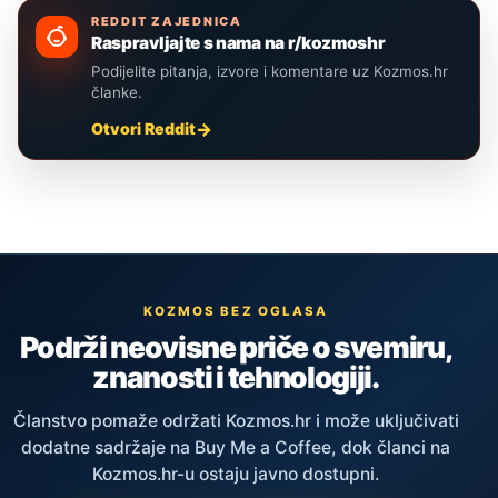
REDDIT ZAJEDNICA
Raspravljajte s nama na r/kozmoshr
Podijelite pitanja, izvore i komentare uz Kozmos.hr
članke.
Otvori Reddit
KOZMOS BEZ OGLASA
Podrži neovisne priče o svemiru,
znanosti i tehnologiji.
Članstvo pomaže održati Kozmos.hr i može uključivati
dodatne sadržaje na Buy Me a Coffee, dok članci na
Kozmos.hr-u ostaju javno dostupni.