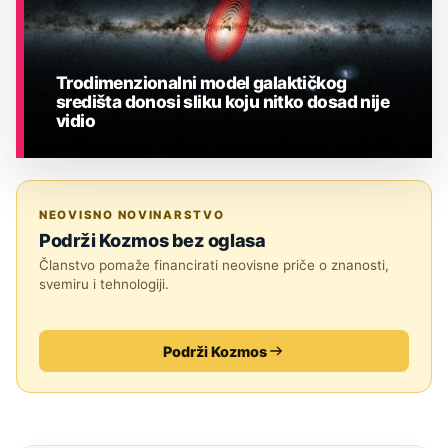
Trodimenzionalni model galaktičkog
središta donosi sliku koju nitko dosad nije
vidio
ASTRONOMIJA
NEOVISNO NOVINARSTVO
Podrži Kozmos bez oglasa
Članstvo pomaže financirati neovisne priče o znanosti,
svemiru i tehnologiji.
Podrži Kozmos