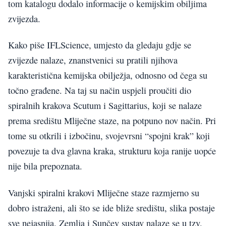
tom katalogu dodalo informacije o kemijskim obiljima
zvijezda.
Kako piše IFLScience, umjesto da gledaju gdje se
zvijezde nalaze, znanstvenici su pratili njihova
karakteristična kemijska obilježja, odnosno od čega su
točno građene. Na taj su način uspjeli proučiti dio
spiralnih krakova Scutum i Sagittarius, koji se nalaze
prema središtu Mliječne staze, na potpuno nov način. Pri
tome su otkrili i izbočinu, svojevrsni “spojni krak” koji
povezuje ta dva glavna kraka, strukturu koja ranije uopće
nije bila prepoznata.
Vanjski spiralni krakovi Mliječne staze razmjerno su
dobro istraženi, ali što se ide bliže središtu, slika postaje
sve nejasnija. Zemlja i Sunčev sustav nalaze se u tzv.