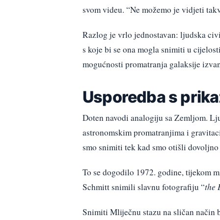
svom videu. “Ne možemo je vidjeti takv
Razlog je vrlo jednostavan: ljudska civil
s koje bi se ona mogla snimiti u cijelos
mogućnosti promatranja galaksije izvan 
Usporedba s prika
Doten navodi analogiju sa Zemljom. Ljud
astronomskim promatranjima i gravitaci
smo snimiti tek kad smo otišli dovoljno
To se dogodilo 1972. godine, tijekom mi
Schmitt snimili slavnu fotografiju “
the
Snimiti Mliječnu stazu na sličan način 