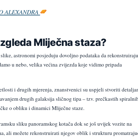
TRO ALEXANDRA
zgleda Mliječna staza?
like, astronomi posjeduju dovoljno podataka da rekonstruiraj
damo u nebo, velika većina zvijezda koje vidimo pripada
tlosti i drugih mjerenja, znanstvenici su uspjeli stvoriti detalja
avanjem drugih galaksija sličnog tipa – tzv. prečkastih spiralni
čke o obliku i dinamici Mliječne staze.
ramsku sliku panoramskog kotača dok se još uvijek vozite na
a, ali možete rekonstruirati njegov oblik i strukturu promatraju