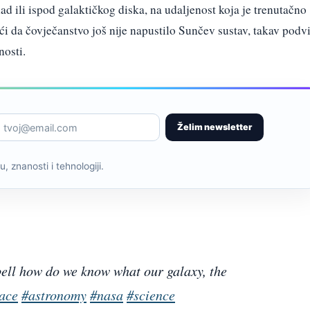
nad ili ispod galaktičkog diska, na udaljenost koja je trenutačno
i da čovječanstvo još nije napustilo Sunčev sustav, takav podv
nosti.
Želim newsletter
, znanosti i tehnologiji.
ell how do we know what our galaxy, the
ace
#astronomy
#nasa
#science