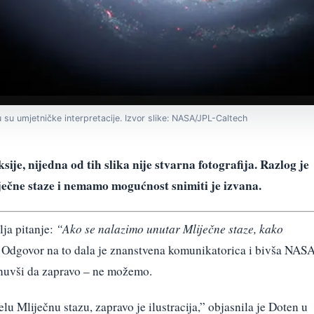
zu su umjetničke interpretacije. Izvor slike: NASA/JPL-Caltech
sije, nijedna od tih slika nije stvarna fotografija. Razlog je
ečne staze i nemamo mogućnost snimiti je izvana.
ja pitanje:
“Ako se nalazimo unutar Mliječne staze, kako
Odgovor na to dala je znanstvena komunikatorica i bivša NAS
knuvši da zapravo – ne možemo.
elu Mliječnu stazu, zapravo je ilustracija,” objasnila je Doten u