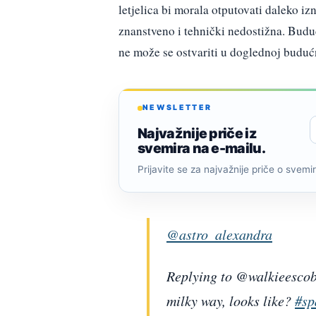
letjelica bi morala otputovati daleko iz
znanstveno i tehnički nedostižna. Buduć
ne može se ostvariti u doglednoj buduć
NEWSLETTER
Najvažnije priče iz
svemira na e-mailu.
Prijavite se za najvažnije priče o svemiru
@astro_alexandra
Replying to @walkieescob
milky way, looks like?
#sp