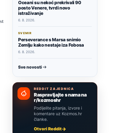
Oceani su nekoć prekrivali 90
posto Venere, tvrdi novo
istraživanje
st
6. 8. 2026.
SVEMIR
Perseverance s Marsa snimio
Zemlju kako nestaje iza Fobosa
6. 8. 2026.
Sve novosti
REDDIT ZAJEDNICA
Raspravljajte s nama na
r/kozmoshr
Podijelite pitanja, izvore i
komentare uz Kozmos.hr
članke.
Otvori Reddit