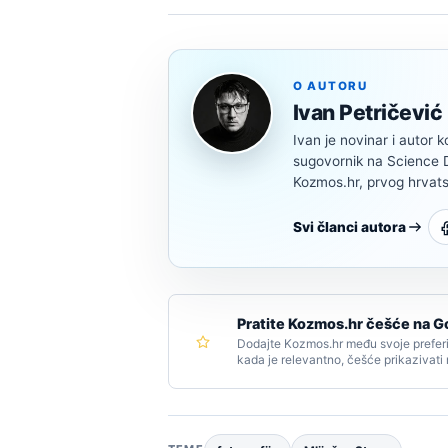
O AUTORU
Ivan Petričević
Ivan je novinar i autor k
sugovornik na Science Di
Kozmos.hr, prvog hrvats
Svi članci autora
Pratite Kozmos.hr češće na G
Dodajte Kozmos.hr među svoje preferi
kada je relevantno, češće prikazivati