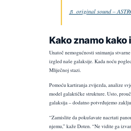
♬ original sound – AS
Kako znamo kako i
Unatoč nemogućnosti snimanja stvarne s
izgled naše galaksije. Kada noću pogle
Mliječnoj stazi.
Pomoću kartiranja zvijezda, analize svje
model galaktičke strukture. Usto, prouč
galaksija – dodatno potvrđujemo zaklju
“Zamislite da pokušavate nacrtati pano
njemu,” kaže Doten. “Ne vidite ga izvan