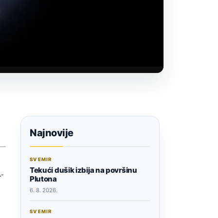
Najnovije
SVEMIR
Tekući dušik izbija na površinu
A-
Plutona
6. 8. 2026.
SVEMIR