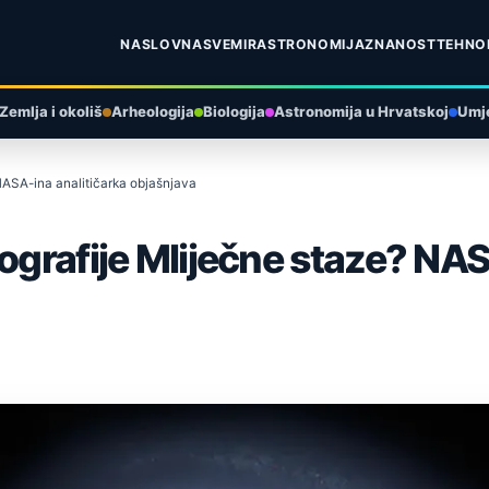
NASLOVNA
SVEMIR
ASTRONOMIJA
ZNANOST
TEHNO
Zemlja i okoliš
Arheologija
Biologija
Astronomija u Hrvatskoj
Umje
 NASA-ina analitičarka objašnjava
ografije Mliječne staze? NAS