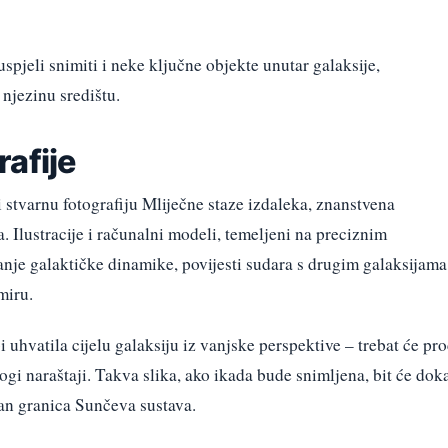
spjeli snimiti i neke ključne objekte unutar galaksije,
njezinu središtu.
afije
stvarnu fotografiju Mliječne staze izdaleka, znanstvena
. Ilustracije i računalni modeli, temeljeni na preciznim
e galaktičke dinamike, povijesti sudara s drugim galaksijama
miru.
i uhvatila cijelu galaksiju iz vanjske perspektive – trebat će pro
gi naraštaji. Takva slika, ako ikada bude snimljena, bit će dok
van granica Sunčeva sustava.