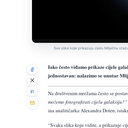
Sve slike koje prikazuju cijelu Mliječnu sta
Iako često viđamo prikaze cijele galak
jednostavan: nalazimo se unutar Mlij
Na društvenim mrežama često se postavl
možemo fotografirati cijelu galaksiju?”
ina analitičarka Alexandra Doten, ista
“Svaka slika koju vidite, a prikazuje cij