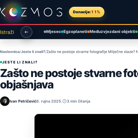
Preskoči na sadržaj
Donacije:
11%
Istraži
Mjesec
Egzoplaneti
Međuzvjezdani objekti
Naslovnica
Jeste li znali?
Zašto ne postoje stvarne fotografije Mliječne staze?
JESTE LI ZNALI?
Zašto ne postoje stvarne fot
objašnjava
Ivan Petričević
6. rujna 2025.
3 min čitanja