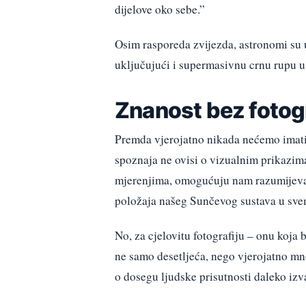
dijelove oko sebe.”
Osim rasporeda zvijezda, astronomi su u
uključujući i supermasivnu crnu rupu u 
Znanost bez fotogr
Premda vjerojatno nikada nećemo imati 
spoznaja ne ovisi o vizualnim prikazima
mjerenjima, omogućuju nam razumijevanj
položaja našeg Sunčevog sustava u sve
No, za cjelovitu fotografiju – onu koja b
ne samo desetljeća, nego vjerojatno mno
o dosegu ljudske prisutnosti daleko iz