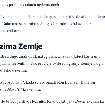
u, i vjerojatno nikada nećemo moći.”
izacija nikada nije napustila galaksiju, niti je dostigla udaljeno
ti. Nalazimo se na rubu jednog od spiralnih krakova, bez
te strukture.
zima Zemlje
i su dugo znali oblik našeg planeta, zahvaljujući kartiranju,
jskim mjerenjima. No, prvu cjelovitu fotografiju Zemlje mogli
 daleko u svemir.
sije Apollo 17, kada su astronauti Ron Evans ili Harrison
 Blue Marble”
iz svemira.
bilo bi nemjerljivo složenije. Kako objašnjava Doten, svemirska