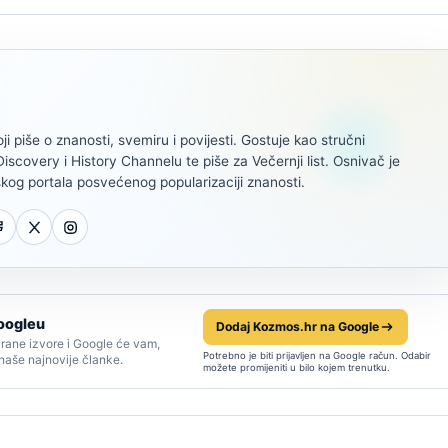
oji piše o znanosti, svemiru i povijesti. Gostuje kao stručni
scovery i History Channelu te piše za Večernji list. Osnivač je
kog portala posvećenog popularizaciji znanosti.
oogleu
Dodaj Kozmos.hr na Google
rane izvore i Google će vam,
Potrebno je biti prijavljen na Google račun. Odabir
 naše najnovije članke.
možete promijeniti u bilo kojem trenutku.