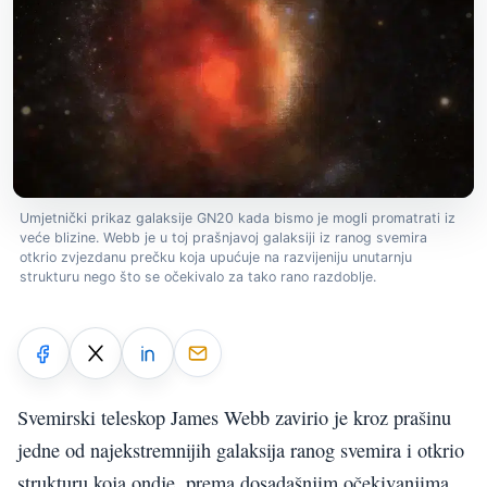
Umjetnički prikaz galaksije GN20 kada bismo je mogli promatrati iz
veće blizine. Webb je u toj prašnjavoj galaksiji iz ranog svemira
otkrio zvjezdanu prečku koja upućuje na razvijeniju unutarnju
strukturu nego što se očekivalo za tako rano razdoblje.
Svemirski teleskop James Webb zavirio je kroz prašinu
jedne od najekstremnijih galaksija ranog svemira i otkrio
strukturu koja ondje, prema dosadašnjim očekivanjima,