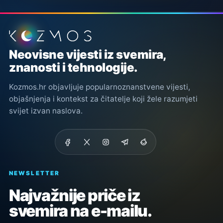
Podnožje stranice
Neovisne vijesti iz svemira,
znanosti i tehnologije.
Kozmos.hr objavljuje popularnoznanstvene vijesti,
objašnjenja i kontekst za čitatelje koji žele razumjeti
svijet izvan naslova.
NEWSLETTER
Najvažnije priče iz
svemira na e-mailu.