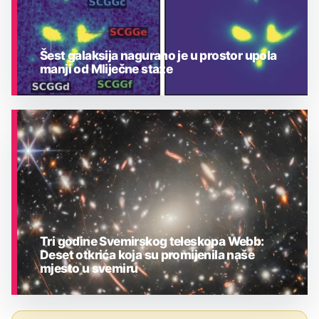
Šest galaksija nagurano je u prostor upola
manji od Mliječne staze
ASTRONOMIJA
Tri godine Svemirskog teleskopa Webb:
Deset otkrića koja su promijenila naše
mjesto u svemiru