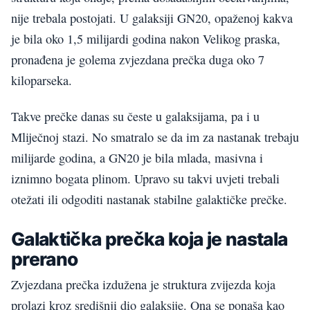
nije trebala postojati. U galaksiji GN20, opaženoj kakva
je bila oko 1,5 milijardi godina nakon Velikog praska,
pronađena je golema zvjezdana prečka duga oko 7
kiloparseka.
Takve prečke danas su česte u galaksijama, pa i u
Mliječnoj stazi. No smatralo se da im za nastanak trebaju
milijarde godina, a GN20 je bila mlada, masivna i
iznimno bogata plinom. Upravo su takvi uvjeti trebali
otežati ili odgoditi nastanak stabilne galaktičke prečke.
Galaktička prečka koja je nastala
prerano
Zvjezdana prečka izdužena je struktura zvijezda koja
prolazi kroz središnji dio galaksije. Ona se ponaša kao