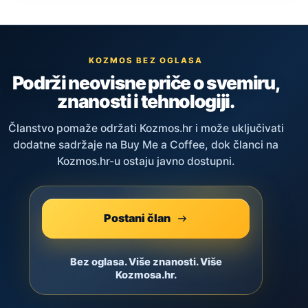
KOZMOS BEZ OGLASA
Podrži neovisne priče o svemiru,
znanosti i tehnologiji.
Članstvo pomaže održati Kozmos.hr i može uključivati
dodatne sadržaje na Buy Me a Coffee, dok članci na
Kozmos.hr-u ostaju javno dostupni.
Postani član
Bez oglasa. Više znanosti. Više
Kozmosa.hr.