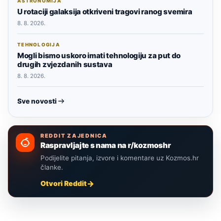
ASTRONOMIJA
U rotaciji galaksija otkriveni tragovi ranog svemira
8. 8. 2026.
TEHNOLOGIJA
Mogli bismo uskoro imati tehnologiju za put do
drugih zvjezdanih sustava
8. 8. 2026.
Sve novosti
REDDIT ZAJEDNICA
Raspravljajte s nama na r/kozmoshr
Podijelite pitanja, izvore i komentare uz Kozmos.hr
članke.
Otvori Reddit