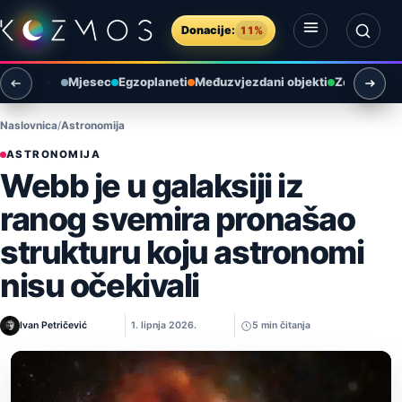
Preskoči na sadržaj
Donacije:
11%
Otvori izbornik
Otvori pretragu
Mjesec
Egzoplaneti
Međuzvjezdani objekti
Zemlja i ok
Naslovnica
Astronomija
ASTRONOMIJA
Webb je u galaksiji iz
ranog svemira pronašao
strukturu koju astronomi
nisu očekivali
Ivan Petričević
1. lipnja 2026.
5 min čitanja