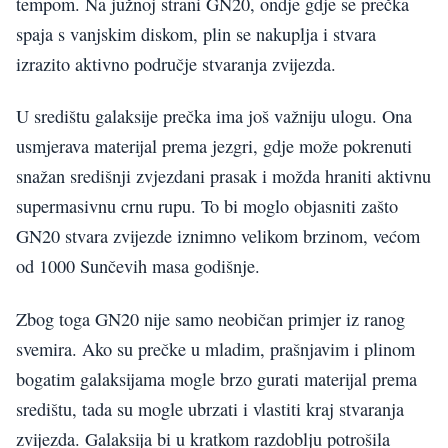
tempom. Na južnoj strani GN20, ondje gdje se prečka
spaja s vanjskim diskom, plin se nakuplja i stvara
izrazito aktivno područje stvaranja zvijezda.
U središtu galaksije prečka ima još važniju ulogu. Ona
usmjerava materijal prema jezgri, gdje može pokrenuti
snažan središnji zvjezdani prasak i možda hraniti aktivnu
supermasivnu crnu rupu. To bi moglo objasniti zašto
GN20 stvara zvijezde iznimno velikom brzinom, većom
od 1000 Sunčevih masa godišnje.
Zbog toga GN20 nije samo neobičan primjer iz ranog
svemira. Ako su prečke u mladim, prašnjavim i plinom
bogatim galaksijama mogle brzo gurati materijal prema
središtu, tada su mogle ubrzati i vlastiti kraj stvaranja
zvijezda. Galaksija bi u kratkom razdoblju potrošila