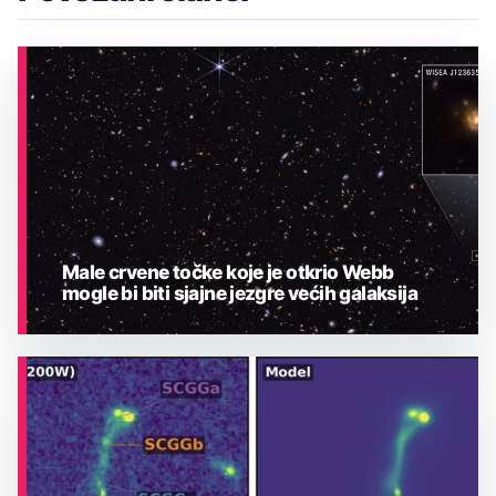
Male crvene točke koje je otkrio Webb
mogle bi biti sjajne jezgre većih galaksija
ASTRONOMIJA