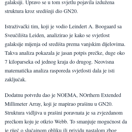
galaksiji. Upravo se u tom svjetlu pojavila izdužena
struktura kroz središnji dio GN20.
Istraživački tim, koji je vodio Leindert A. Boogaard sa
Sveučilišta Leiden, analizirao je kako se svjetlost
galaksije mijenja od središta prema vanjskim dijelovima.
Takva analiza pokazala je jasan potpis prečke, duge oko
7 kiloparseka od jednog kraja do drugog. Neovisna
matematička analiza rasporeda svjetlosti dala je isti
zaključak.
Dodatnu potvrdu dao je NOEMA, NOrthern Extended
Millimeter Array, koji je mapirao prašinu u GN20.
Struktura vidljiva u prašini poravnata je sa zvjezdanom
prečkom koju je otkrio Webb. To smanjuje mogućnost da
je riječ o slučajnom obliku ili prividu nastalom zbog