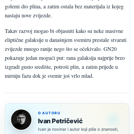
golemi dio plina, a zatim ostala bez materijala iz kojeg
nastaju nove zvijezde.
Takav razvoj mogao bi objasniti kako su neke masivne
eliptične galaksije u današnjem svemiru prestale stvarati
zvijezde mnogo ranije nego što se očekivalo. GN20
pokazuje jedan mogući put: rana galaksija najprije brzo
izgradi gusto središte, potroši plin, a zatim prijeđe u
mirniju fazu dok je svemir još vrlo mlad.
O AUTORU
Ivan Petričević
Ivan je novinar i autor koji piše o znanosti,