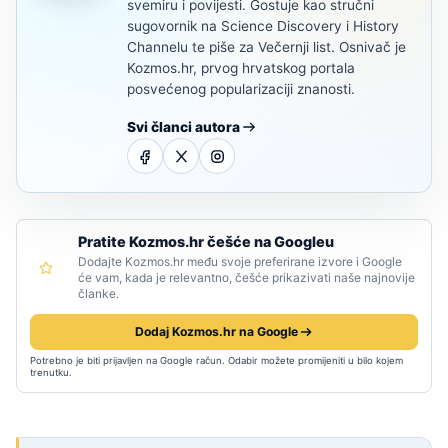
svemiru i povijesti. Gostuje kao stručni
sugovornik na Science Discovery i History
Channelu te piše za Večernji list. Osnivač je
Kozmos.hr, prvog hrvatskog portala
posvećenog popularizaciji znanosti.
Svi članci autora
Pratite Kozmos.hr češće na Googleu
Dodajte Kozmos.hr među svoje preferirane izvore i Google
će vam, kada je relevantno, češće prikazivati naše najnovije
članke.
Dodaj Kozmos.hr na Google
Potrebno je biti prijavljen na Google račun. Odabir možete promijeniti u bilo kojem
trenutku.