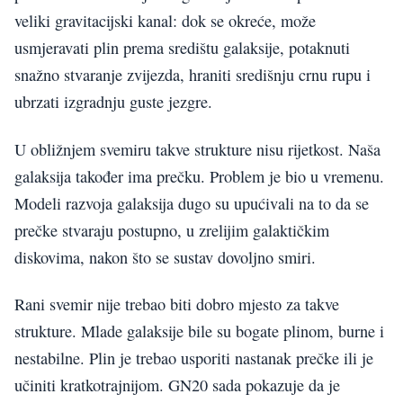
veliki gravitacijski kanal: dok se okreće, može
usmjeravati plin prema središtu galaksije, potaknuti
snažno stvaranje zvijezda, hraniti središnju crnu rupu i
ubrzati izgradnju guste jezgre.
U obližnjem svemiru takve strukture nisu rijetkost. Naša
galaksija također ima prečku. Problem je bio u vremenu.
Modeli razvoja galaksija dugo su upućivali na to da se
prečke stvaraju postupno, u zrelijim galaktičkim
diskovima, nakon što se sustav dovoljno smiri.
Rani svemir nije trebao biti dobro mjesto za takve
strukture. Mlade galaksije bile su bogate plinom, burne i
nestabilne. Plin je trebao usporiti nastanak prečke ili je
učiniti kratkotrajnijom. GN20 sada pokazuje da je