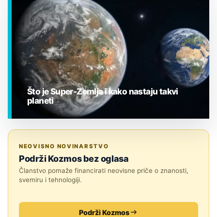
EGZOPLANETI
Što je Super-Zemlja i kako nastaju takvi
planeti
EGZOPLANETI
NEOVISNO NOVINARSTVO
Podrži Kozmos bez oglasa
Članstvo pomaže financirati neovisne priče o znanosti,
svemiru i tehnologiji.
Podrži Kozmos