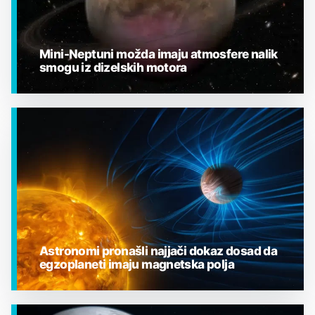
Mini-Neptuni možda imaju atmosfere nalik
smogu iz dizelskih motora
EGZOPLANETI
Astronomi pronašli najjači dokaz dosad da
egzoplaneti imaju magnetska polja