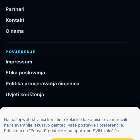
Partneri
Kontakt
O nama
POVJERENJE
Impressum
Etika poslovanja
Politika provjeravanja činjenica
Uvjeti korištenja
Na našoj web stranici koristimo kolačiće kako bismo vam pružili
© 2026 Kozmos.hr. Sva prava pridržana.
najrelevantnije iskustvo pamteći vaše postavke i preferencije.
Pritiskom na "Prihvati" pristajete na upotrebu SVIH kolačića.
Svemir, znanost, tehnologija i velike ideje za znatiželjne
čitatelje.