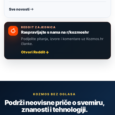
Sve novosti
REDDIT ZAJEDNICA
Raspravljajte s nama na r/kozmoshr
Podijelite pitanja, izvore i komentare uz Kozmos.hr
članke.
Otvori Reddit
KOZMOS BEZ OGLASA
Podrži neovisne priče o svemiru,
znanosti i tehnologiji.