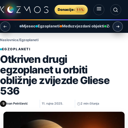
Preskoči na sadržaj
Donacije:
11%
Otvori izbornik
Otvori pretragu
Mjesec
Egzoplaneti
Međuzvjezdani objekti
Zemlja i ok
Naslovnica
Egzoplaneti
EGZOPLANETI
Otkriven drugi
egzoplanet u orbiti
obližnje zvijezde Gliese
536
Ivan Petričević
11. rujna 2025.
2 min čitanja