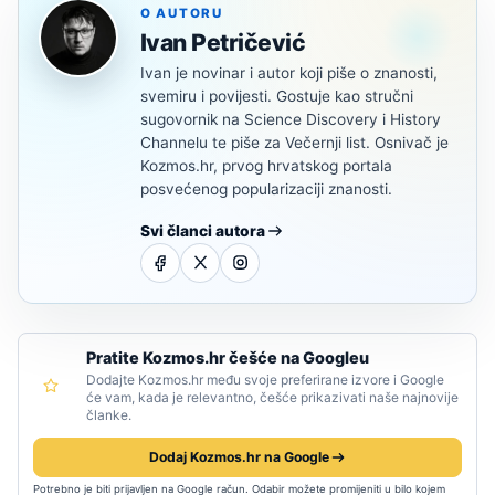
O AUTORU
Ivan Petričević
Ivan je novinar i autor koji piše o znanosti,
svemiru i povijesti. Gostuje kao stručni
sugovornik na Science Discovery i History
Channelu te piše za Večernji list. Osnivač je
Kozmos.hr, prvog hrvatskog portala
posvećenog popularizaciji znanosti.
Svi članci autora
Pratite Kozmos.hr češće na Googleu
Dodajte Kozmos.hr među svoje preferirane izvore i Google
će vam, kada je relevantno, češće prikazivati naše najnovije
članke.
Dodaj Kozmos.hr na Google
Potrebno je biti prijavljen na Google račun. Odabir možete promijeniti u bilo kojem