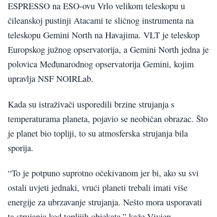
ESPRESSO na ESO-ovu Vrlo velikom teleskopu u
čileanskoj pustinji Atacami te sličnog instrumenta na
teleskopu Gemini North na Havajima. VLT je teleskop
Europskog južnog opservatorija, a Gemini North jedna je
polovica Međunarodnog opservatorija Gemini, kojim
upravlja NSF NOIRLab.
Kada su istraživači usporedili brzine strujanja s
temperaturama planeta, pojavio se neobičan obrazac. Što
je planet bio topliji, to su atmosferska strujanja bila
sporija.
“To je potpuno suprotno očekivanom jer bi, ako su svi
ostali uvjeti jednaki, vrući planeti trebali imati više
energije za ubrzavanje strujanja. Nešto mora usporavati
ta strujanja kod toplijih objekata,” kaže Vivien