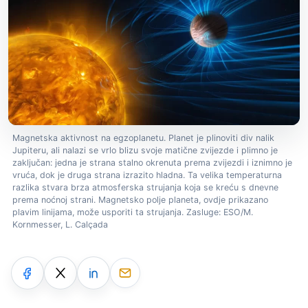
Magnetska aktivnost na egzoplanetu. Planet je plinoviti div nalik
Jupiteru, ali nalazi se vrlo blizu svoje matične zvijezde i plimno je
zaključan: jedna je strana stalno okrenuta prema zvijezdi i iznimno je
vruća, dok je druga strana izrazito hladna. Ta velika temperaturna
razlika stvara brza atmosferska strujanja koja se kreću s dnevne
prema noćnoj strani. Magnetsko polje planeta, ovdje prikazano
plavim linijama, može usporiti ta strujanja. Zasluge: ESO/M.
Kornmesser, L. Calçada