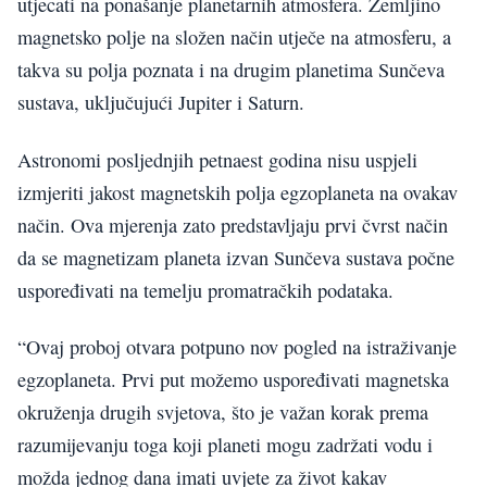
utjecati na ponašanje planetarnih atmosfera. Zemljino
magnetsko polje na složen način utječe na atmosferu, a
takva su polja poznata i na drugim planetima Sunčeva
sustava, uključujući Jupiter i Saturn.
Astronomi posljednjih petnaest godina nisu uspjeli
izmjeriti jakost magnetskih polja egzoplaneta na ovakav
način. Ova mjerenja zato predstavljaju prvi čvrst način
da se magnetizam planeta izvan Sunčeva sustava počne
uspoređivati na temelju promatračkih podataka.
“Ovaj proboj otvara potpuno nov pogled na istraživanje
egzoplaneta. Prvi put možemo uspoređivati magnetska
okruženja drugih svjetova, što je važan korak prema
razumijevanju toga koji planeti mogu zadržati vodu i
možda jednog dana imati uvjete za život kakav