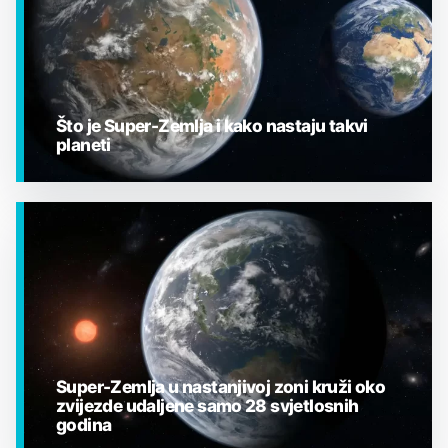
Što je Super-Zemlja i kako nastaju takvi
planeti
EGZOPLANETI
Super-Zemlja u nastanjivoj zoni kruži oko
zvijezde udaljene samo 28 svjetlosnih
godina