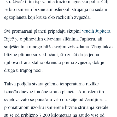
Istraživački tim isprva nije tražio magnetska polja. Cilj
je bio izmjeriti brzine atmosferskih strujanja na sedam
egzoplaneta koji kruže oko različitih zvijezda.
Svi promatrani planeti pripadaju skupini
vrućih Jupitera
.
Riječ je o plinovitim divovima sličnima Jupiteru, ali
smještenima mnogo bliže svojim zvijezdama. Zbog takve
blizine plimno su zaključani, što znači da je jedna
njihova strana stalno okrenuta prema zvijezdi, dok je
druga u trajnoj noći.
Takva podjela stvara goleme temperaturne razlike
između dnevne i noćne strane planeta. Atmosfere tih
svjetova zato se ponašaju vrlo drukčije od Zemljine. U
promatranom uzorku izmjerene brzine strujanja kretale
su se od približno 7.200 kilometara na sat do više od