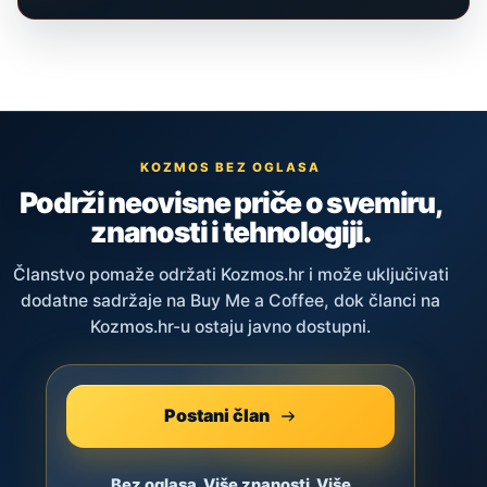
KOZMOS BEZ OGLASA
Podrži neovisne priče o svemiru,
znanosti i tehnologiji.
Članstvo pomaže održati Kozmos.hr i može uključivati
dodatne sadržaje na Buy Me a Coffee, dok članci na
Kozmos.hr-u ostaju javno dostupni.
Postani član
Bez oglasa. Više znanosti. Više