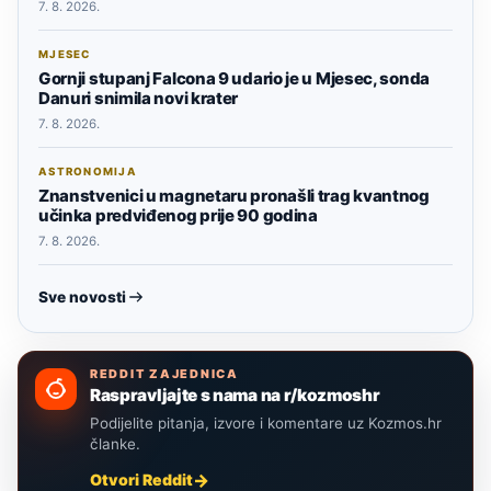
7. 8. 2026.
MJESEC
Gornji stupanj Falcona 9 udario je u Mjesec, sonda
Danuri snimila novi krater
7. 8. 2026.
ASTRONOMIJA
Znanstvenici u magnetaru pronašli trag kvantnog
učinka predviđenog prije 90 godina
7. 8. 2026.
Sve novosti
REDDIT ZAJEDNICA
Raspravljajte s nama na r/kozmoshr
Podijelite pitanja, izvore i komentare uz Kozmos.hr
članke.
Otvori Reddit