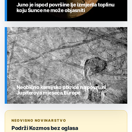
Juno je ispod površine Ije izmjerila toplinu
koju Sunce ne može objasniti
SVEMIR
Neobično kemijsko otkriće na površini
Jupiterova mjeseca Europe
SVEMIR
NEOVISNO NOVINARSTVO
Podrži Kozmos bez oglasa