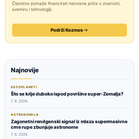
Članstvo pomaže financirati neovisne priče o znanosti,
svemiru i tehnologiji.
Podrži Kozmos
Najnovije
EGZOPLANETI
Što se krije duboko ispod površine super-Zemalja?
7. 8. 2026.
ASTRONOMIJA
Zagonetni rendgenski signal iz mlaza supermasivne
crne rupe zbunjuje astronome
7. 8. 2026.