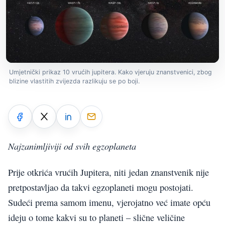
Umjetnički prikaz 10 vrućih jupitera. Kako vjeruju znanstvenici, zbog
blizine vlastitih zvijezda razlikuju se po boji.
Najzanimljiviji od svih egzoplaneta
Prije otkrića vrućih Jupitera, niti jedan znanstvenik nije
pretpostavljao da takvi egzoplaneti mogu postojati.
Sudeći prema samom imenu, vjerojatno već imate opću
ideju o tome kakvi su to planeti – slične veličine