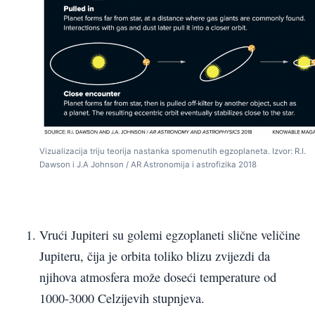
Vizualizacija triju teorija nastanka spomenutih egzoplaneta. Izvor: R.I.
Dawson i J.A Johnson / AR Astronomija i astrofizika 2018
Vrući Jupiteri su golemi egzoplaneti slične veličine
Jupiteru, čija je orbita toliko blizu zvijezdi da
njihova atmosfera može doseći temperature od
1000-3000 Celzijevih stupnjeva.