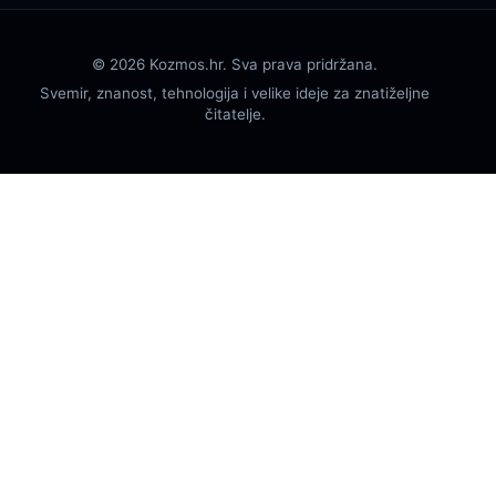
© 2026 Kozmos.hr. Sva prava pridržana.
Svemir, znanost, tehnologija i velike ideje za znatiželjne
čitatelje.