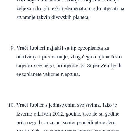
željeza i drugih teških elemenata moglo utjecati na
stvaranje takvih divovskih planeta.
Vrući Jupiteri najlakši su tip egzoplaneta za
otkrivanje i promatranje, zbog čega o njima često
čujemo više nego, primjerice, za Super-Zemlje ili
egzoplanete veličine Neptuna.
Vrući Jupiter s jedinstvenim svojstvima. Iako je
izvorno otkriven 2012. godine, trebale su godine
prije nego li su znanstvenici proučili atmosferu
WASP-62b. To je prvi Vrući Jupiter koji u svojoj