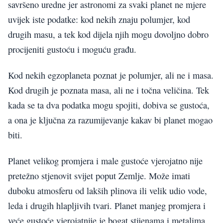
savršeno uredne jer astronomi za svaki planet ne mjere
uvijek iste podatke: kod nekih znaju polumjer, kod
drugih masu, a tek kod dijela njih mogu dovoljno dobro
procijeniti gustoću i moguću građu.
Kod nekih egzoplaneta poznat je polumjer, ali ne i masa.
Kod drugih je poznata masa, ali ne i točna veličina. Tek
kada se ta dva podatka mogu spojiti, dobiva se gustoća,
a ona je ključna za razumijevanje kakav bi planet mogao
biti.
Planet velikog promjera i male gustoće vjerojatno nije
pretežno stjenovit svijet poput Zemlje. Može imati
duboku atmosferu od lakših plinova ili velik udio vode,
leda i drugih hlapljivih tvari. Planet manjeg promjera i
veće gustoće vjerojatnije je bogat stijenama i metalima.