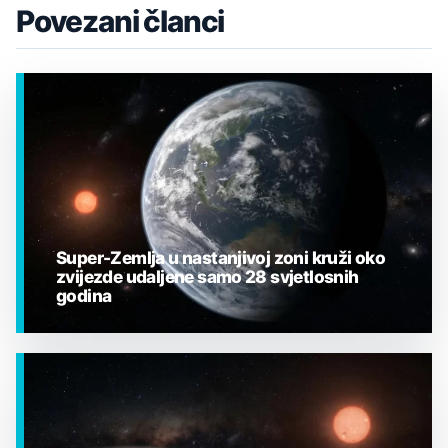
Povezani članci
Super-Zemlja u nastanjivoj zoni kruži oko
zvijezde udaljene samo 28 svjetlosnih
godina
EGZOPLANETI