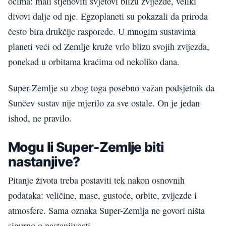
očima: mali stjenoviti svjetovi blizu zvijezde, veliki
divovi dalje od nje. Egzoplaneti su pokazali da priroda
često bira drukčije rasporede. U mnogim sustavima
planeti veći od Zemlje kruže vrlo blizu svojih zvijezda,
ponekad u orbitama kraćima od nekoliko dana.
Super-Zemlje su zbog toga posebno važan podsjetnik da
Sunčev sustav nije mjerilo za sve ostale. On je jedan
ishod, ne pravilo.
Mogu li Super-Zemlje biti
nastanjive?
Pitanje života treba postaviti tek nakon osnovnih
podataka: veličine, mase, gustoće, orbite, zvijezde i
atmosfere. Sama oznaka Super-Zemlja ne govori ništa
sigurno o nastanjivosti.