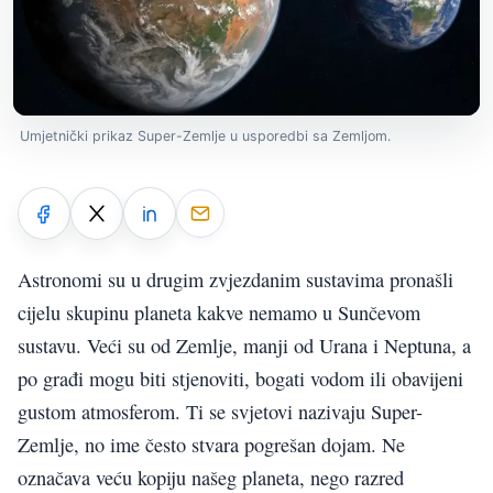
Umjetnički prikaz Super-Zemlje u usporedbi sa Zemljom.
Astronomi su u drugim zvjezdanim sustavima pronašli
cijelu skupinu planeta kakve nemamo u Sunčevom
sustavu. Veći su od Zemlje, manji od Urana i Neptuna, a
po građi mogu biti stjenoviti, bogati vodom ili obavijeni
gustom atmosferom. Ti se svjetovi nazivaju Super-
Zemlje, no ime često stvara pogrešan dojam. Ne
označava veću kopiju našeg planeta, nego razred