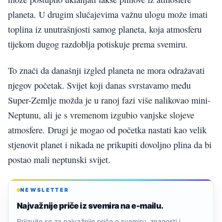
planeta. U drugim slučajevima važnu ulogu može imati
toplina iz unutrašnjosti samog planeta, koja atmosferu
tijekom dugog razdoblja potiskuje prema svemiru.
To znači da današnji izgled planeta ne mora odražavati
njegov početak. Svijet koji danas svrstavamo među
Super-Zemlje možda je u ranoj fazi više nalikovao mini-
Neptunu, ali je s vremenom izgubio vanjske slojeve
atmosfere. Drugi je mogao od početka nastati kao velik
stjenovit planet i nikada ne prikupiti dovoljno plina da bi
postao mali neptunski svijet.
NEWSLETTER
Najvažnije priče iz svemira na e-mailu.
Prijavite se za najvažnije priče o svemiru, znanosti i