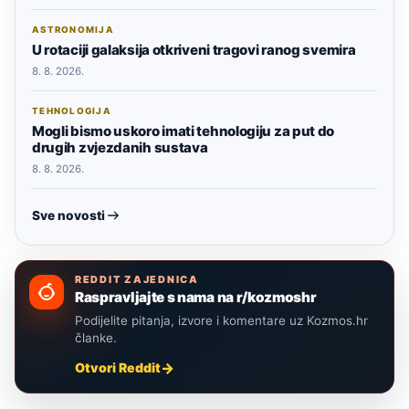
ASTRONOMIJA
U rotaciji galaksija otkriveni tragovi ranog svemira
8. 8. 2026.
TEHNOLOGIJA
Mogli bismo uskoro imati tehnologiju za put do
drugih zvjezdanih sustava
8. 8. 2026.
Sve novosti
REDDIT ZAJEDNICA
Raspravljajte s nama na r/kozmoshr
Podijelite pitanja, izvore i komentare uz Kozmos.hr
članke.
Otvori Reddit