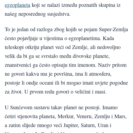
egzoplaneta
koji se nalazi između poznatih skupina iz
našeg neposrednog susjedstva.
To je jedan od razloga zbog kojih se pojam Super-Zemlja
često pojavljuje u vijestima o egzoplanetima. Kada
teleskopi otkriju planet veći od Zemlje, ali nedovoljno
velik da bi ga se svrstalo među divovske planete,
znanstvenici ga često opisuju tim imenom. Naziv pritom
ne govori kakva mu je površina, ima li atmosferu,
postoje li ondje oceani ili bi mogao imati uvjete pogodne
za život. U prvom redu govori o veličini i masi.
U Sunčevom sustavu takav planet ne postoji. Imamo
četiri stjenovita planeta, Merkur, Veneru, Zemlju i Mars,
a zatim slijede mnogo veći Jupiter, Saturn, Uran i