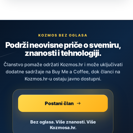
KOZMOS BEZ OGLASA
Podrži neovisne priče o svemiru,
znanosti i tehnologiji.
Članstvo pomaže održati Kozmos.hr i može uključivati
dodatne sadržaje na Buy Me a Coffee, dok članci na
Kozmos.hr-u ostaju javno dostupni.
Postani član
Bez oglasa. Više znanosti. Više
Kozmosa.hr.