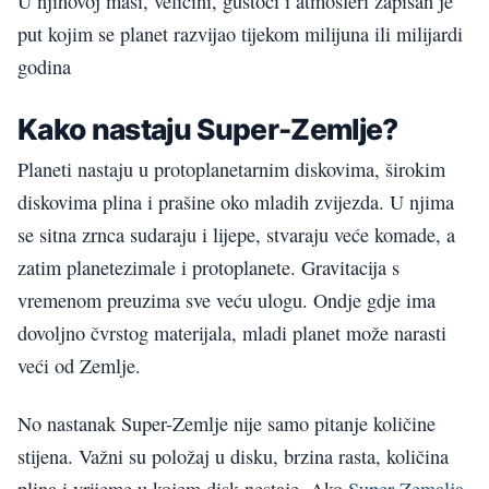
U njihovoj masi, veličini, gustoći i atmosferi zapisan je
put kojim se planet razvijao tijekom milijuna ili milijardi
godina
Kako nastaju Super-Zemlje?
Planeti nastaju u protoplanetarnim diskovima, širokim
diskovima plina i prašine oko mladih zvijezda. U njima
se sitna zrnca sudaraju i lijepe, stvaraju veće komade, a
zatim planetezimale i protoplanete. Gravitacija s
vremenom preuzima sve veću ulogu. Ondje gdje ima
dovoljno čvrstog materijala, mladi planet može narasti
veći od Zemlje.
No nastanak Super-Zemlje nije samo pitanje količine
stijena. Važni su položaj u disku, brzina rasta, količina
plina i vrijeme u kojem disk nestaje. Ako
Super-Zemalja