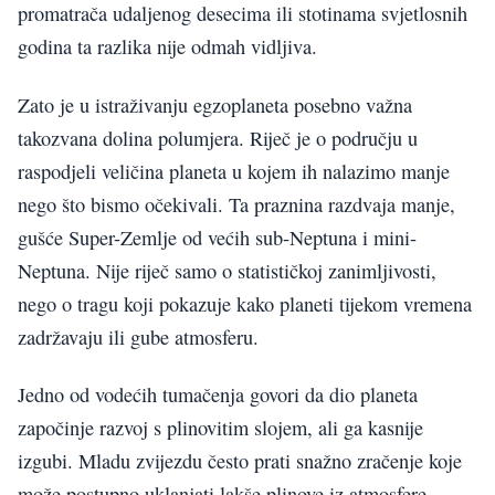
promatrača udaljenog desecima ili stotinama svjetlosnih
godina ta razlika nije odmah vidljiva.
Zato je u istraživanju egzoplaneta posebno važna
takozvana dolina polumjera. Riječ je o području u
raspodjeli veličina planeta u kojem ih nalazimo manje
nego što bismo očekivali. Ta praznina razdvaja manje,
gušće Super-Zemlje od većih sub-Neptuna i mini-
Neptuna. Nije riječ samo o statističkoj zanimljivosti,
nego o tragu koji pokazuje kako planeti tijekom vremena
zadržavaju ili gube atmosferu.
Jedno od vodećih tumačenja govori da dio planeta
započinje razvoj s plinovitim slojem, ali ga kasnije
izgubi. Mladu zvijezdu često prati snažno zračenje koje
može postupno uklanjati lakše plinove iz atmosfere