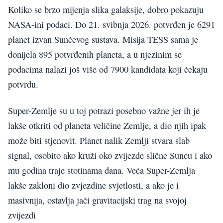
Koliko se brzo mijenja slika galaksije, dobro pokazuju
NASA-ini podaci. Do 21. svibnja 2026. potvrđen je 6291
planet izvan Sunčevog sustava. Misija TESS sama je
donijela 895 potvrđenih planeta, a u njezinim se
podacima nalazi još više od 7900 kandidata koji čekaju
potvrdu.
Super-Zemlje su u toj potrazi posebno važne jer ih je
lakše otkriti od planeta veličine Zemlje, a dio njih ipak
može biti stjenovit. Planet nalik Zemlji stvara slab
signal, osobito ako kruži oko zvijezde slične Suncu i ako
mu godina traje stotinama dana. Veća Super-Zemlja
lakše zakloni dio zvjezdine svjetlosti, a ako je i
masivnija, ostavlja jači gravitacijski trag na svojoj
zvijezdi