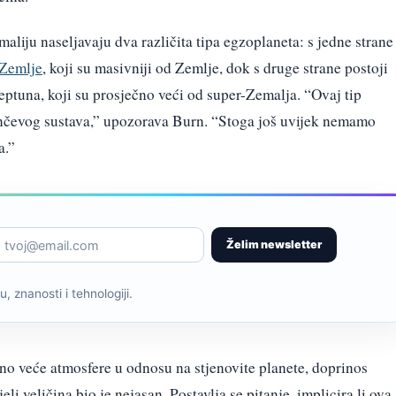
liju naseljavaju dva različita tipa egzoplaneta: s jedne strane
-Zemlje
, koji su masivniji od Zemlje, dok s druge strane postoji
Neptuna, koji su prosječno veći od super-Zemalja. “Ovaj tip
unčevog sustava,” upozorava Burn. “Stoga još uvijek nemamo
a.”
Želim newsletter
, znanosti i tehnologiji.
tno veće atmosfere u odnosu na stjenovite planete, doprinos
i veličina bio je nejasan. Postavlja se pitanje, implicira li ova