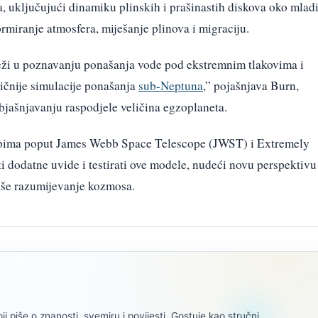
ta, uključujući dinamiku plinskih i prašinastih diskova oko mlad
ormiranje atmosfera, miješanje plinova i migraciju.
leži u poznavanju ponašanja vode pod ekstremnim tlakovima i
tičnije simulacije ponašanja
sub-Neptuna
,” pojašnjava Burn,
bjašnjavanju raspodjele veličina egzoplaneta.
skopima poput James Webb Space Telescope (JWST) i Extremely
i dodatne uvide i testirati ove modele, nudeći novu perspektivu
aše razumijevanje kozmosa.
oji piše o znanosti, svemiru i povijesti. Gostuje kao stručni