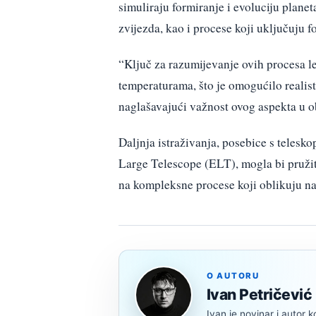
simuliraju formiranje i evoluciju plane
zvijezda, kao i procese koji uključuju f
“Ključ za razumijevanje ovih procesa 
temperaturama, što je omogućilo realis
naglašavajući važnost ovog aspekta u o
Daljnja istraživanja, posebice s tele
Large Telescope (ELT), mogla bi pružit
na kompleksne procese koji oblikuju n
O AUTORU
Ivan Petričević
Ivan je novinar i autor k