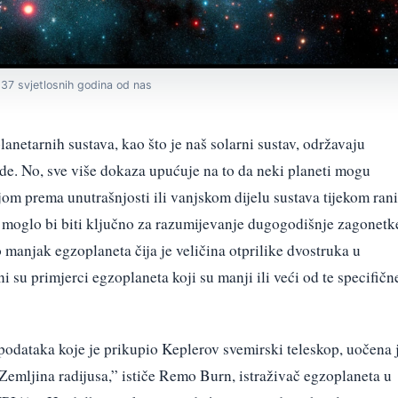
137 svjetlosnih godina od nas
lanetarnih sustava, kao što je naš solarni sustav, održavaju
zde. No, sve više dokaza upućuje na to da neki planeti mogu
ijom prema unutrašnjosti ili vanjskom dijelu sustava tijekom ran
a moglo bi biti ključno za razumijevanje dugogodišnje zagonetk
 manjak egzoplaneta čija je veličina otprilike dvostruka u
 su primjerci egzoplaneta koji su manji ili veći od te specifičn
podataka koje je prikupio Keplerov svemirski teleskop, uočena 
Zemljina radijusa,” ističe Remo Burn, istraživač egzoplaneta u