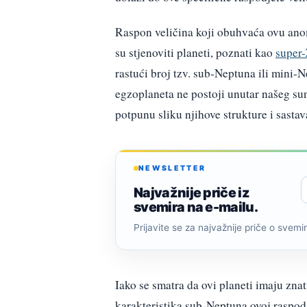
Raspon veličina koji obuhvaća ovu anoma
su stjenoviti planeti, poznati kao
super
rastući broj tzv. sub-Neptuna ili mini-
egzoplaneta ne postoji unutar našeg s
potpunu sliku njihove strukture i sastav
NEWSLETTER
Najvažnije priče iz
svemira na e-mailu.
Prijavite se za najvažnije priče o svemiru
Iako se smatra da ovi planeti imaju zna
karakteristika sub-Neptuna ovoj raspodjel