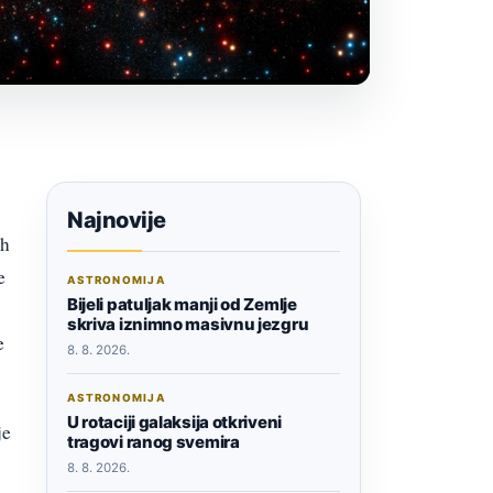
Najnovije
ih
e
ASTRONOMIJA
Bijeli patuljak manji od Zemlje
skriva iznimno masivnu jezgru
e
8. 8. 2026.
ASTRONOMIJA
U rotaciji galaksija otkriveni
je
tragovi ranog svemira
8. 8. 2026.