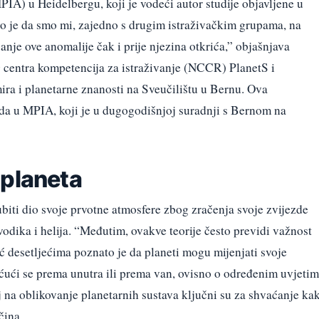
IA) u Heidelbergu, koji je vodeći autor studije objavljene u
vo je da smo mi, zajedno s drugim istraživačkim grupama, na
anje ove anomalije čak i prije njezina otkrića,” objašnjava
 centra kompetencija za istraživanje (NCCR) PlanetS i
mira i planetarne znanosti na Sveučilištu u Bernu. Ova
ada u MPIA, koji je u dugogodišnjoj suradnji s Bernom na
 planeta
ubiti dio svoje prvotne atmosfere zbog zračenja svoje zvijezde
odika i helija. “Međutim, ovakve teorije često previdi važnost
ć desetljećima poznato je da planeti mogu mijenjati svoje
ećući se prema unutra ili prema van, ovisno o određenim uvjetim
aj na oblikovanje planetarnih sustava ključni su za shvaćanje ka
čina.