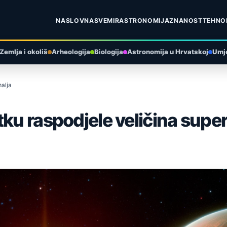
NASLOVNA
SVEMIR
ASTRONOMIJA
ZNANOST
TEHNO
Zemlja i okoliš
Arheologija
Biologija
Astronomija u Hrvatskoj
Umje
malja
tku raspodjele veličina supe