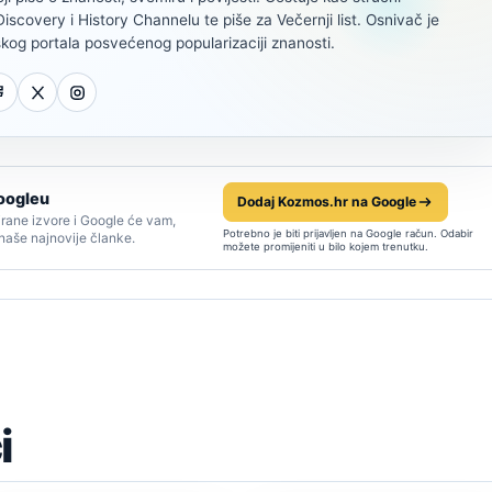
scovery i History Channelu te piše za Večernji list. Osnivač je
kog portala posvećenog popularizaciji znanosti.
oogleu
Dodaj Kozmos.hr na Google
rane izvore i Google će vam,
Potrebno je biti prijavljen na Google račun. Odabir
 naše najnovije članke.
možete promijeniti u bilo kojem trenutku.
i