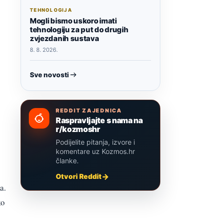
TEHNOLOGIJA
Mogli bismo uskoro imati
tehnologiju za put do drugih
zvjezdanih sustava
8. 8. 2026.
Sve novosti
REDDIT ZAJEDNICA
Raspravljajte s nama na
r/kozmoshr
Podijelite pitanja, izvore i
komentare uz Kozmos.hr
članke.
Otvori Reddit
a.
ko