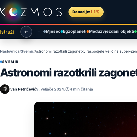
Preskoči na sadržaj
Donacije:
11%
Istraži
Mjesec
Egzoplaneti
Međuzvjezdani objekti
Naslovnica
Svemir
Astronomi razotkrili zagonetku raspodjele veličina super-Ze
SVEMIR
Astronomi razotkrili zagone
Ivan Petričević
9. veljače 2024.
4 min čitanja