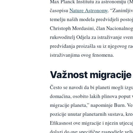
Max Planck Institutu za astronomiju (MP
časopisu
Nature Astronomy
. “Zanimlji
temelju naših modela predvidjeli postoj
Christoph Mordasini, član Nacionalnog
rukovoditelj Odjela za istraživanje sve
predviđanja proizašla su iz njegovog r
istraživanjima ovog fenomena.
Važnost migracije
Često se navodi da bi planeti mogli izg
domaćina, osobito lakih plinova poput v
migracije planeta,” napominje Burn. Ve
pozicije unutar planetarnih sustava, kr
Efikasnost ove migracije i njezin utjec
dolazi do ove specifične raspodjele veli