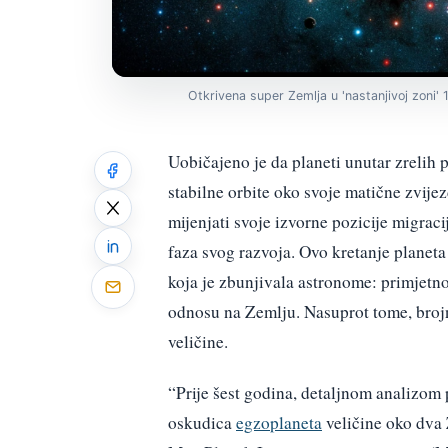
Otkrivena super Zemlja u 'nastanjivoj zoni' 
Uobičajeno je da planeti unutar zrelih p
stabilne orbite oko svoje matične zvije
mijenjati svoje izvorne pozicije migrac
faza svog razvoja. Ovo kretanje planet
koja je zbunjivala astronome: primjetno
odnosu na Zemlju. Nasuprot tome, brojni
veličine.
“Prije šest godina, detaljnom analizom 
oskudica
egzoplaneta
veličine oko dva 