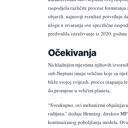
raspodjela različite procese formiranja
objavili, najnoviji rezultati potvrđuju
ulogu u stvaranju ove specifične raspodj
predvodila istraživanje iz 2020. godine 
Očekivanja
Na hladnijim mjestima njihovih izvornih 
sub-Neptuni imaju veličine koje su rijet
bliže svojoj zvijezdi, proces otapanja l
do promjene u veličini planeta.
“Sveukupno, ovi mehanizmi objašnjavaj
radijusa,” dodaje Henning, direktor MPI
kontinuiranog poboljšanja modela. Ova 