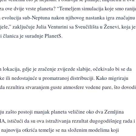
 za ove dvije vrste planeta? “Temeljem simulacija koje smo ranij
 da evolucija sub-Neptuna nakon njihovog nastanka igra značajnu
ele,” zaključuje Julia Venturini sa Sveučilišta u Ženevi, koja je
i članica je suradnje PlanetS.
lokacija, gdje je zračenje zvijezde slabije, očekivalo bi se da
ke ili nedostajuće u promatranoj distribuciji. Kako migriraju
eda rezultira stvaranjem guste atmosfere vodene pare, što dovodi
u zašto postoji manjak planeta veličine oko dva Zemljina
A, ističući da su ova istraživanja rezultat dugogodišnjeg rada i
najnovija otkrića temelje se na složenim modelima koji