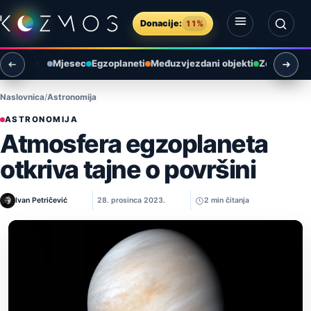
Preskoči na sadržaj
Donacije:
11%
Otvori izbornik
Otvori pretragu
Mjesec
Egzoplaneti
Međuzvjezdani objekti
Zemlja i ok
Naslovnica
Astronomija
ASTRONOMIJA
Atmosfera egzoplaneta
otkriva tajne o površini
Ivan Petričević
28. prosinca 2023.
2 min čitanja