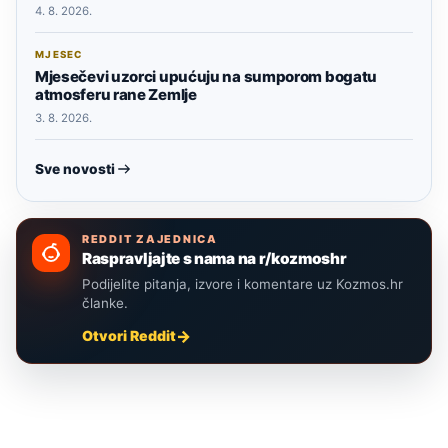
4. 8. 2026.
MJESEC
Mjesečevi uzorci upućuju na sumporom bogatu
atmosferu rane Zemlje
3. 8. 2026.
Sve novosti
REDDIT ZAJEDNICA
Raspravljajte s nama na r/kozmoshr
Podijelite pitanja, izvore i komentare uz Kozmos.hr
članke.
Otvori Reddit