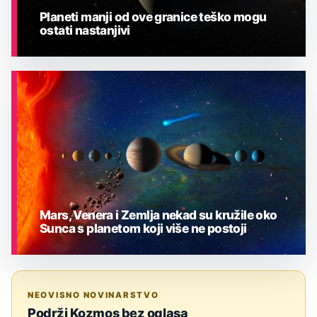
Planeti manji od ove granice teško mogu
ostati nastanjivi
ASTRONOMIJA
Mars, Venera i Zemlja nekad su kružile oko
Sunca s planetom koji više ne postoji
ASTRONOMIJA
NEOVISNO NOVINARSTVO
Podrži Kozmos bez oglasa