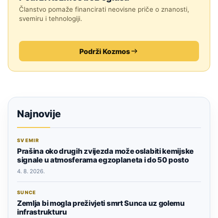
Članstvo pomaže financirati neovisne priče o znanosti,
svemiru i tehnologiji.
Podrži Kozmos
Najnovije
SVEMIR
Prašina oko drugih zvijezda može oslabiti kemijske
signale u atmosferama egzoplaneta i do 50 posto
4. 8. 2026.
SUNCE
Zemlja bi mogla preživjeti smrt Sunca uz golemu
infrastrukturu