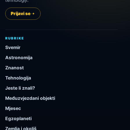
tehnologiji.
Prijavi se
RUBRIKE
Svemir
Astronomija
Znanost
Tehnologija
Jeste li znali?
Međuzvjezdani objekti
Mjesec
Egzoplaneti
Zemlja i okoliš