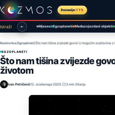
Preskoči na sadržaj
Donacije:
11%
Istraži
Mjesec
Egzoplaneti
Međuzvjezdani objekti
Naslovnica
Egzoplaneti
Što nam tišina zvijezde govori o mogućim svjetovima s
EGZOPLANETI
Što nam tišina zvijezde gov
životom
Ivan Petričević
12. studenoga 2025.
3 min čitanja