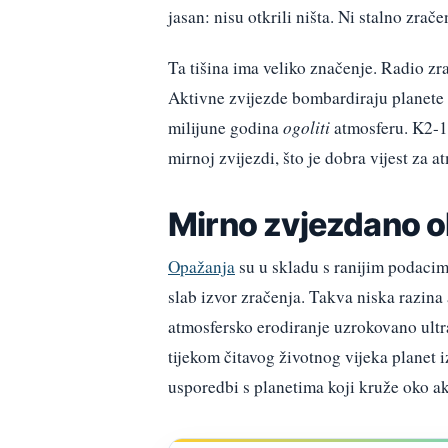
jasan: nisu otkrili ništa. Ni stalno zra
Ta tišina ima veliko značenje. Radio zr
Aktivne zvijezde bombardiraju planete 
milijune godina
ogoliti
atmosferu. K2-18
mirnoj zvijezdi, što je dobra vijest za at
Mirno zvjezdano o
Opažanja
su u skladu s ranijim podaci
slab izvor zračenja. Takva niska razina
atmosfersko erodiranje uzrokovano ultra
tijekom čitavog životnog vijeka planet i
usporedbi s planetima koji kruže oko ak