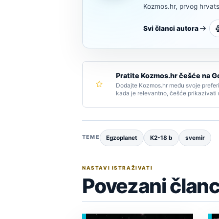
Kozmos.hr, prvog hrvats
Svi članci autora
Pratite Kozmos.hr češće na G
Dodajte Kozmos.hr među svoje preferi
kada je relevantno, češće prikazivati
TEME
Egzoplanet
K2-18 b
svemir
NASTAVI ISTRAŽIVATI
Povezani članc