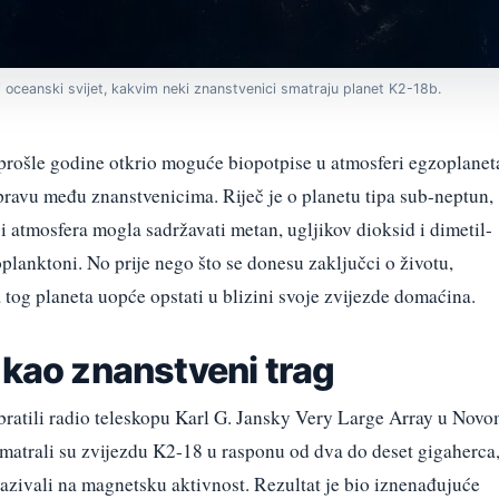
ti oceanski svijet, kakvim neki znanstvenici smatraju planet K2-18b.
prošle godine otkrio moguće biopotpise u atmosferi egzoplanet
pravu među znanstvenicima. Riječ je o planetu tipa sub-neptun,
i atmosfera mogla sadržavati metan, ugljikov dioksid i dimetil-
toplanktoni. No prije nego što se donesu zaključci o životu,
 tog planeta uopće opstati u blizini svoje zvijezde domaćina.
 kao znanstveni trag
e obratili radio teleskopu Karl G. Jansky Very Large Array u Nov
atrali su zvijezdu K2-18 u rasponu od dva do deset gigaherca
ukazivali na magnetsku aktivnost. Rezultat je bio iznenađujuće