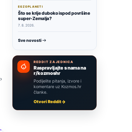
EGZOPLANETI
Što se krije duboko ispod površine
super-Zemalja?
7. 8. 2026.
Sve novosti
REDDIT ZAJEDNICA
Raspravljajte s nama na
r/kozmoshr
o
Podijelite pitanja, izvore i
komentare uz Kozmos.hr
članke.
Otvori Reddit