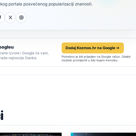
kog portala posvećenog popularizaciji znanosti.
oogleu
Dodaj Kozmos.hr na Google
rane izvore i Google će vam,
Potrebno je biti prijavljen na Google račun. Odabir
 naše najnovije članke.
možete promijeniti u bilo kojem trenutku.
i