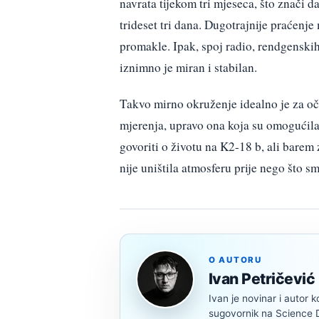
navrata tijekom tri mjeseca, što znači d
trideset tri dana. Dugotrajnije praćenje
promakle. Ipak, spoj radio, rendgenskih
iznimno je miran i stabilan.
Takvo mirno okruženje idealno je za oč
mjerenja, upravo ona koja su omogućila
govoriti o životu na K2-18 b, ali barem
nije uništila atmosferu prije nego što sm
O AUTORU
Ivan Petričević
Ivan je novinar i autor k
sugovornik na Science Di