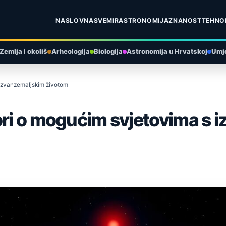
NASLOVNA
SVEMIR
ASTRONOMIJA
ZNANOST
TEHNO
Zemlja i okoliš
Arheologija
Biologija
Astronomija u Hrvatskoj
Umje
 izvanzemaljskim životom
ori o mogućim svjetovima s 