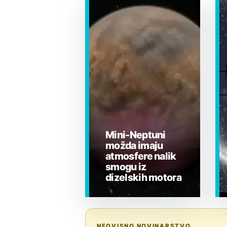
Mini-Neptuni
možda imaju
atmosfere nalik
smogu iz
dizelskih motora
EGZOPLANETI
NEOVISNO NOVINARSTVO