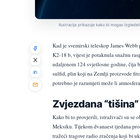
Ilustracija prikazuje kako bi mogao izgleda
Kad je svemirski teleskop James Webb 
K2-18 b, vijest je potaknula snažnu ras
udaljenom 124 svjetlosne godine, čija b
sulfid, plin koji na Zemlji proizvode fi
potrebno je razumjeti može li atmosfera
Zvjezdana “tišina”
Kako bi to provjerili, istraživači su s
Meksiku. Tijekom dvanaest tjedana prom
tražeći tragove radio zračenja koji bi 