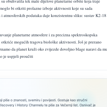
a su obuhvatila tek male dijelove planetarne orbite koja traje
 moglo bi otkriti prolazne izboje aktivnosti koje su sada
 i atmosferskih podataka daje konzistentnu sliku: sustav K2-18
uvanje planetarne atmosfere i za precizna spektroskopska
 otkriće mogućih tragova biološke aktivnosti. Još je prerano
 znamo da planet kruži oko zvijezde dovoljno blage naravi da m
o je uspjeli proučiti
oji piše o znanosti, svemiru i povijesti. Gostuje kao stručni
scovery i History Channelu te piše za Večernji list. Osnivač je