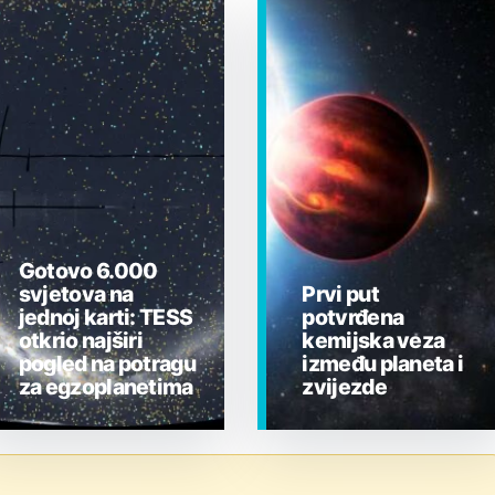
Gotovo 6.000
svjetova na
Prvi put
jednoj karti: TESS
potvrđena
otkrio najširi
kemijska veza
pogled na potragu
između planeta i
za egzoplanetima
zvijezde
EGZOPLANETI
EGZOPLANETI