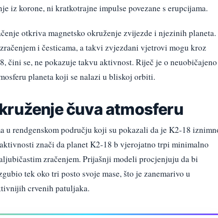
čenje iz korone, ni kratkotrajne impulse povezane s erupcijama.
ačenje otkriva magnetsko okruženje zvijezde i njezinih planeta.
zračenjem i česticama, a takvi zvjezdani vjetrovi mogu kroz
, čini se, ne pokazuje takvu aktivnost. Riječ je o neuobičajeno
mosferu planeta koji se nalazi u bliskoj orbiti.
kruženje čuva atmosferu
ma u rendgenskom području koji su pokazali da je K2-18 iznimn
 aktivnosti znači da planet K2-18 b vjerojatno trpi minimalno
ljubičastim zračenjem. Prijašnji modeli procjenjuju da bi
zgubio tek oko tri posto svoje mase, što je zanemarivo u
tivnijih crvenih patuljaka.