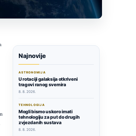
a
Najnovije
ASTRONOMIJA
U rotaciji galaksija otkriveni
tragovi ranog svemira
8. 8. 2026.
TEHNOLOGIJA
Mogli bismo uskoro imati
om
tehnologiju za put do drugih
,
zvjezdanih sustava
8. 8. 2026.