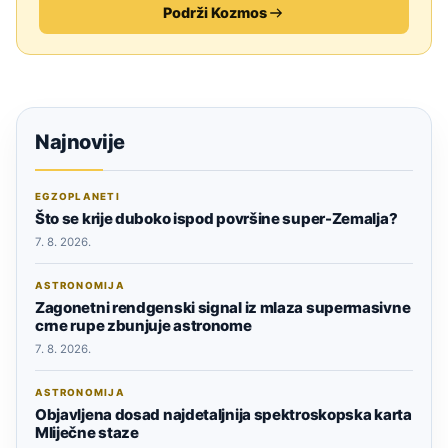
Podrži Kozmos
Najnovije
EGZOPLANETI
Što se krije duboko ispod površine super-Zemalja?
7. 8. 2026.
ASTRONOMIJA
Zagonetni rendgenski signal iz mlaza supermasivne
crne rupe zbunjuje astronome
7. 8. 2026.
ASTRONOMIJA
Objavljena dosad najdetaljnija spektroskopska karta
Mliječne staze