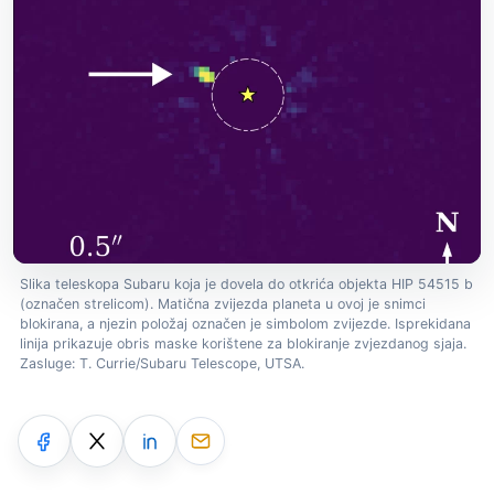
Slika teleskopa Subaru koja je dovela do otkrića objekta HIP 54515 b
(označen strelicom). Matična zvijezda planeta u ovoj je snimci
blokirana, a njezin položaj označen je simbolom zvijezde. Isprekidana
linija prikazuje obris maske korištene za blokiranje zvjezdanog sjaja.
Zasluge: T. Currie/Subaru Telescope, UTSA.