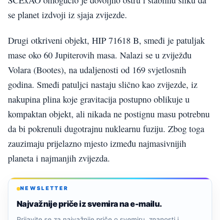
se planet izdvoji iz sjaja zvijezde.
Drugi otkriveni objekt, HIP 71618 B, smeđi je patuljak
mase oko 60 Jupiterovih masa. Nalazi se u zviježđu
Volara (Bootes), na udaljenosti od 169 svjetlosnih
godina. Smeđi patuljci nastaju slično kao zvijezde, iz
nakupina plina koje gravitacija postupno oblikuje u
kompaktan objekt, ali nikada ne postignu masu potrebnu
da bi pokrenuli dugotrajnu nuklearnu fuziju. Zbog toga
zauzimaju prijelazno mjesto između najmasivnijih
planeta i najmanjih zvijezda.
NEWSLETTER
Najvažnije priče iz svemira na e-mailu.
Prijavite se za najvažnije priče o svemiru, znanosti i