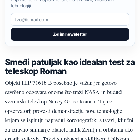
tehnologiji.
Želim newsletter
Smeđi patuljak kao idealan test za
teleskop Roman
Objekt HIP 71618 B posebno je važan jer gotovo
savršeno odgovara onome što traži NASA-in budući
svemirski teleskop Nancy Grace Roman. Taj će
opservatorij provesti demonstraciju nove tehnologije
kojom se ispituju napredni koronografski sustavi, ključni
za izravno snimanje planeta nalik Zemlji u orbitama oko
drugih zvijezda. Takvi su planeti u vidljivom i bliskom