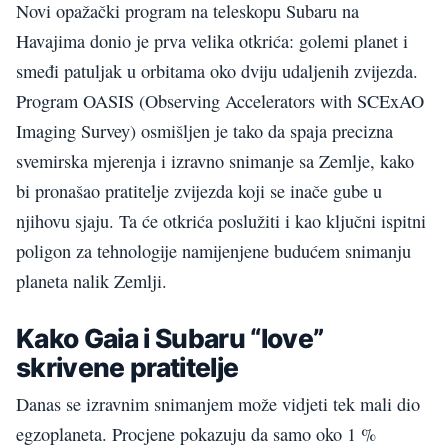
Novi opažački program na teleskopu Subaru na
Havajima donio je prva velika otkrića: golemi planet i
smeđi patuljak u orbitama oko dviju udaljenih zvijezda.
Program OASIS (Observing Accelerators with SCExAO
Imaging Survey) osmišljen je tako da spaja precizna
svemirska mjerenja i izravno snimanje sa Zemlje, kako
bi pronašao pratitelje zvijezda koji se inače gube u
njihovu sjaju. Ta će otkrića poslužiti i kao ključni ispitni
poligon za tehnologije namijenjene budućem snimanju
planeta nalik Zemlji.
Kako Gaia i Subaru “love”
skrivene pratitelje
Danas se izravnim snimanjem može vidjeti tek mali dio
egzoplaneta. Procjene pokazuju da samo oko 1 %