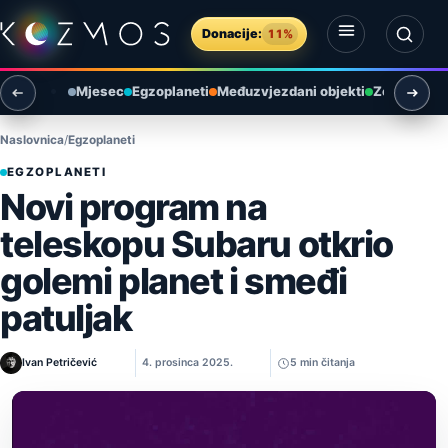
Preskoči na sadržaj
Donacije:
11%
Otvori izbornik
Otvori pretragu
Mjesec
Egzoplaneti
Međuzvjezdani objekti
Zemlja i ok
Naslovnica
Egzoplaneti
EGZOPLANETI
Novi program na
teleskopu Subaru otkrio
golemi planet i smeđi
patuljak
Ivan Petričević
4. prosinca 2025.
5 min čitanja