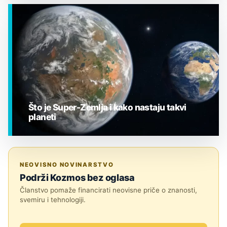
EGZOPLANETI
Što je Super-Zemlja i kako nastaju takvi
planeti
EGZOPLANETI
NEOVISNO NOVINARSTVO
Podrži Kozmos bez oglasa
Članstvo pomaže financirati neovisne priče o znanosti,
svemiru i tehnologiji.