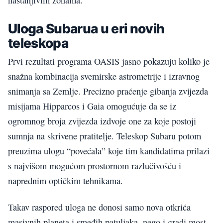
nastanjivim zonama.
Uloga Subarua u eri novih
teleskopa
Prvi rezultati programa OASIS jasno pokazuju koliko je
snažna kombinacija svemirske astrometrije i izravnog
snimanja sa Zemlje. Precizno praćenje gibanja zvijezda
misijama Hipparcos i Gaia omogućuje da se iz
ogromnog broja zvijezda izdvoje one za koje postoji
sumnja na skrivene pratitelje. Teleskop Subaru potom
preuzima ulogu “povećala” koje tim kandidatima prilazi
s najvišom mogućom prostornom razlučivošću i
naprednim optičkim tehnikama.
Takav raspored uloga ne donosi samo nova otkrića
masivnih planeta i smeđih patuljaka, nego i gradi most