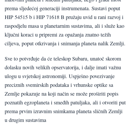
prema sljedećoj generaciji instrumenata. Sustavi poput
HIP 54515 b i HIP 71618 B pružaju uvid u rani razvoj i
raspodjelu masa u planetarnim sustavima, ali i služe kao
ključni koraci u pripremi za opažanja znatno težih
ciljeva, poput otkrivanja i snimanja planeta nalik Zemlji.
Sve to potvrđuje da će teleskop Subaru, unatoč skorom
dolasku novih velikih opservatorija, i dalje imati važnu
ulogu u svjetskoj astronomiji. Uspješno povezivanje
preciznih svemirskih podataka i vrhunske optike sa
Zemlje pokazuje na koji način se može proširiti popis
poznatih egzoplaneta i smeđih patuljaka, ali i otvoriti put
prema prvim izravnim snimkama planeta sličnih Zemlji
u drugim sustavima