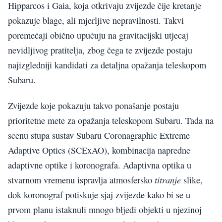
Hipparcos i Gaia, koja otkrivaju zvijezde čije kretanje
pokazuje blage, ali mjerljive nepravilnosti. Takvi
poremećaji obično upućuju na gravitacijski utjecaj
nevidljivog pratitelja, zbog čega te zvijezde postaju
najizgledniji kandidati za detaljna opažanja teleskopom
Subaru.
Zvijezde koje pokazuju takvo ponašanje postaju
prioritetne mete za opažanja teleskopom Subaru. Tada na
scenu stupa sustav Subaru Coronagraphic Extreme
Adaptive Optics (SCExAO), kombinacija napredne
adaptivne optike i koronografa. Adaptivna optika u
titranje
stvarnom vremenu ispravlja atmosfersko
slike,
dok koronograf potiskuje sjaj zvijezde kako bi se u
prvom planu istaknuli mnogo bljeđi objekti u njezinoj