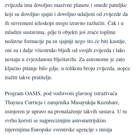
zvijezda ima dovoljno masivne planete i smeđe patuljke
koji su dovoljno sjajni i dovoljno udaljeni od zvijezde da
ih suvremeni teleskopi mogu izravno razlučiti. Čak i u
mladim sustavima, gdje ti objekti još zrače toplinu
nedavne formacije pa su sjajniji nego što će biti kasnije,
oni su i dalje višestruko bljeđi od svojih zvijezda i lako
nestaju u zvjezdanom blještavilu. Za astronome je zato
ključno pitanje bilo gdje, u tolikom broju zvijezda, uopće
tražiti takve pratitelje.
Program OASIS, pod vodstvom glavnog istraživača
Thaynea Currieja i zamjenika Masayukija Kuzuhare,
usmjeren je upravo na pronalaženje takvih sustava. U tu
svrhu koristi se najpreciznijim astrometrijskim
mjerenjima Europske svemirske agencije s misija