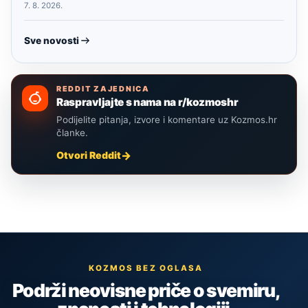
7. 8. 2026.
Sve novosti
REDDIT ZAJEDNICA
Raspravljajte s nama na r/kozmoshr
Podijelite pitanja, izvore i komentare uz Kozmos.hr
članke.
Otvori Reddit
KOZMOS BEZ OGLASA
Podrži neovisne priče o svemiru,