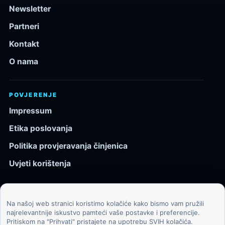
Newsletter
Partneri
Kontakt
O nama
POVJERENJE
Impressum
Etika poslovanja
Politika provjeravanja činjenica
Uvjeti korištenja
Na našoj web stranici koristimo kolačiće kako bismo vam pružili
© 2026 Kozmos.hr. Sva prava pridržana.
najrelevantnije iskustvo pamteći vaše postavke i preferencije.
Pritiskom na "Prihvati" pristajete na upotrebu SVIH kolačića.