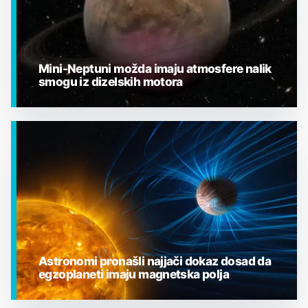
Mini-Neptuni možda imaju atmosfere nalik
smogu iz dizelskih motora
EGZOPLANETI
Astronomi pronašli najjači dokaz dosad da
egzoplaneti imaju magnetska polja