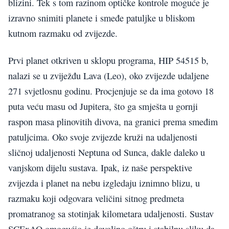
blizini. Tek s tom razinom optičke kontrole moguće je
izravno snimiti planete i smeđe patuljke u bliskom
kutnom razmaku od zvijezde.
Prvi planet otkriven u sklopu programa, HIP 54515 b,
nalazi se u zviježđu Lava (Leo), oko zvijezde udaljene
271 svjetlosnu godinu. Procjenjuje se da ima gotovo 18
puta veću masu od Jupitera, što ga smješta u gornji
raspon masa plinovitih divova, na granici prema smeđim
patuljcima. Oko svoje zvijezde kruži na udaljenosti
sličnoj udaljenosti Neptuna od Sunca, dakle daleko u
vanjskom dijelu sustava. Ipak, iz naše perspektive
zvijezda i planet na nebu izgledaju iznimno blizu, u
razmaku koji odgovara veličini sitnog predmeta
promatranog sa stotinjak kilometara udaljenosti. Sustav
SCExAO omogućio je dovoljno oštru i stabilnu sliku da