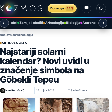
Preskoči na sadržaj
Donacije:
11%
Otvori izbornik
Otvori pretragu
ni objekti
Zemlja i okoliš
Arheologija
Biologija
Astronomija u Hr
Naslovnica
Arheologija
ARHEOLOGIJA
Najstariji solarni
kalendar? Novi uvidi u
značenje simbola na
Göbekli Tepeu
Ivan Petričević
27. rujna 2025.
3 min čitanja