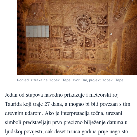
Pogled iz zraka na Gobekli Tepe.Izvor: DAI, projekt Gobekli Tepe
Jedan od stupova navodno prikazuje i meteorski roj
Taurida koji traje 27 dana, a mogao bi biti povezan s tim
drevnim udarom. Ako je interpretacija točna, urezani
simboli predstavljaju prvo precizno bilježenje datuma u
ljudskoj povijesti, čak deset tisuća godina prije nego što