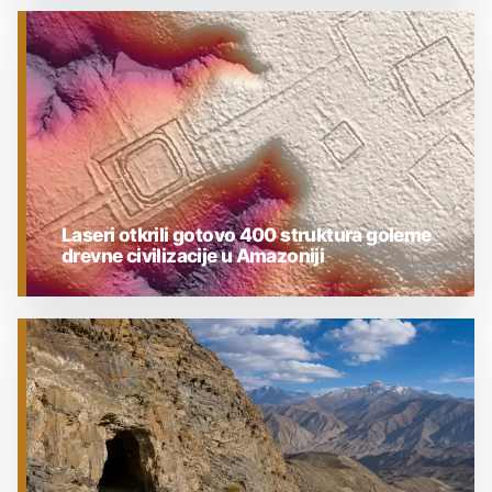
ARHEOLOGIJA
Laseri otkrili gotovo 400 struktura goleme
drevne civilizacije u Amazoniji
ARHEOLOGIJA