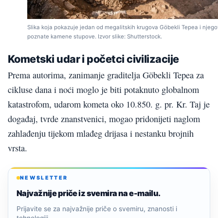
Slika koja pokazuje jedan od megalitskih krugova Göbekli Tepea i njeg
poznate kamene stupove. Izvor slike: Shutterstock.
Kometski udar i početci civilizacije
Prema autorima, zanimanje graditelja Göbekli Tepea za
cikluse dana i noći moglo je biti potaknuto globalnom
katastrofom, udarom kometa oko 10.850. g. pr. Kr. Taj je
događaj, tvrde znanstvenici, mogao pridonijeti naglom
zahlađenju tijekom mlađeg drijasa i nestanku brojnih
vrsta.
NEWSLETTER
Najvažnije priče iz svemira na e-mailu.
Prijavite se za najvažnije priče o svemiru, znanosti i
tehnologiji.