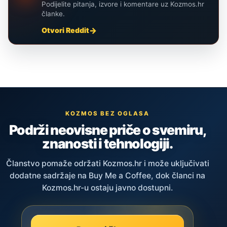
Podijelite pitanja, izvore i komentare uz Kozmos.hr
članke.
Otvori Reddit
KOZMOS BEZ OGLASA
Podrži neovisne priče o svemiru,
znanosti i tehnologiji.
Članstvo pomaže održati Kozmos.hr i može uključivati
dodatne sadržaje na Buy Me a Coffee, dok članci na
Kozmos.hr-u ostaju javno dostupni.