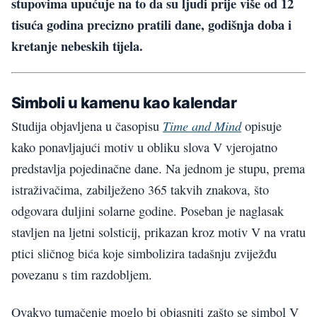
stupovima upućuje na to da su ljudi prije više od 12
tisuća godina precizno pratili dane, godišnja doba i
kretanje nebeskih tijela.
Simboli u kamenu kao kalendar
Time and Mind
Studija objavljena u časopisu
opisuje
kako ponavljajući motiv u obliku slova V vjerojatno
predstavlja pojedinačne dane. Na jednom je stupu, prema
istraživačima, zabilježeno 365 takvih znakova, što
odgovara duljini solarne godine. Poseban je naglasak
stavljen na ljetni solsticij, prikazan kroz motiv V na vratu
ptici sličnog bića koje simbolizira tadašnju zviježđu
povezanu s tim razdobljem.
Ovakvo tumačenje moglo bi objasniti zašto se simbol V