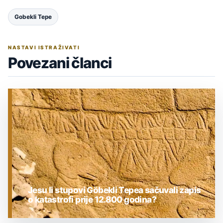
Gobekli Tepe
NASTAVI ISTRAŽIVATI
Povezani članci
Jesu li stupovi Göbekli Tepea sačuvali zapis
o katastrofi prije 12.800 godina?