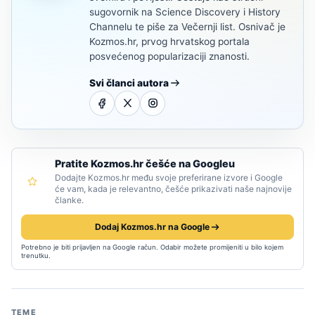
sugovornik na Science Discovery i History
Channelu te piše za Večernji list. Osnivač je
Kozmos.hr, prvog hrvatskog portala
posvećenog popularizaciji znanosti.
Svi članci autora
Pratite Kozmos.hr češće na Googleu
Dodajte Kozmos.hr među svoje preferirane izvore i Google
će vam, kada je relevantno, češće prikazivati naše najnovije
članke.
Dodaj Kozmos.hr na Google
Potrebno je biti prijavljen na Google račun. Odabir možete promijeniti u bilo kojem
trenutku.
TEME