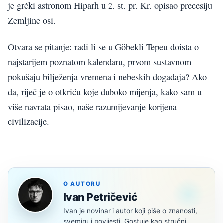
je grčki astronom Hiparh u 2. st. pr. Kr. opisao precesiju
Zemljine osi.
Otvara se pitanje: radi li se u Göbekli Tepeu doista o
najstarijem poznatom kalendaru, prvom sustavnom
pokušaju bilježenja vremena i nebeskih događaja? Ako
da, riječ je o otkriću koje duboko mijenja, kako sam u
više navrata pisao, naše razumijevanje korijena
civilizacije.
O AUTORU
Ivan Petričević
Ivan je novinar i autor koji piše o znanosti,
svemiru i povijesti. Gostuje kao stručni