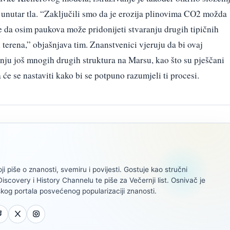
 unutar tla. “Zaključili smo da je erozija plinovima CO2 možda
te da osim paukova može pridonijeti stvaranju drugih tipičnih
terena,” objašnjava tim. Znanstvenici vjeruju da bi ovaj
ju još mnogih drugih struktura na Marsu, kao što su pješčani
a će se nastaviti kako bi se potpuno razumjeli ti procesi.
oji piše o znanosti, svemiru i povijesti. Gostuje kao stručni
scovery i History Channelu te piše za Večernji list. Osnivač je
kog portala posvećenog popularizaciji znanosti.