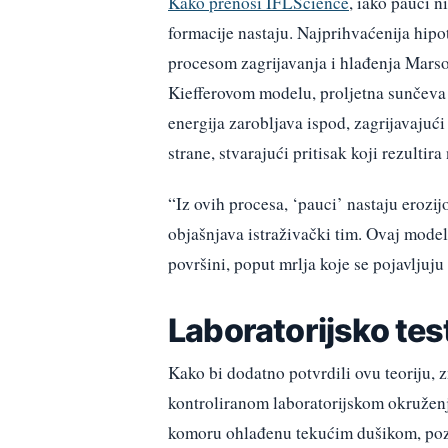
Kako prenosi IFLScience
, iako pauci n
formacije nastaju. Najprihvaćenija hipo
procesom zagrijavanja i hlađenja Mars
Kiefferovom modelu, proljetna sunčeva s
energija zarobljava ispod, zagrijavajući
strane, stvarajući pritisak koji rezultir
“Iz ovih procesa, ‘pauci’ nastaju erozijo
objašnjava istraživački tim. Ovaj model
površini, poput mrlja koje se pojavljuju
Laboratorijsko test
Kako bi dodatno potvrdili ovu teoriju, z
kontroliranom laboratorijskom okruženj
komoru ohlađenu tekućim dušikom, pozn