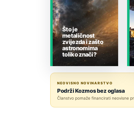
Što je
metaličnost
zvijezda i zašto
astronomima
toliko znači?
JESTE LI ZNALI?
NEOVISNO NOVINARSTVO
Podrži Kozmos bez oglasa
Članstvo pomaže financirati neovisne pri