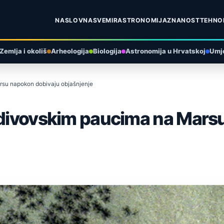
NASLOVNA
SVEMIR
ASTRONOMIJA
ZNANOST
TEHNO
Zemlja i okoliš
Arheologija
Biologija
Astronomija u Hrvatskoj
Umje
rsu napokon dobivaju objašnjenje
k divovskim paucima na Mars