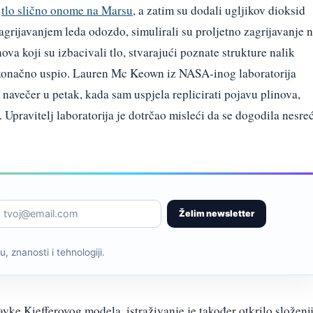
i
tlo slično onome na Marsu
, a zatim su dodali ugljikov dioksid
Zagrijavanjem leda odozdo, simulirali su proljetno zagrijavanje 
ova koji su izbacivali tlo, stvarajući poznate strukture nalik
 konačno uspio. Lauren Mc Keown iz NASA-inog laboratorija
 navečer u petak, kada sam uspjela replicirati pojavu plinova,
 Upravitelj laboratorija je dotrčao misleći da se dogodila nesre
Želim newsletter
, znanosti i tehnologiji.
avke Kiefferovog modela, istraživanje je također otkrilo složeni