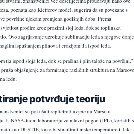
isu stvarni, znanstvenici već desetljećima proučavaju kako ove
teza, poznata kao Kiefferov model, sugerira da su povezane s
ove površine tijekom promjena godišnjih doba. Prema
vjetlost prodire kroz prozirni sloj leda, dok se toplinska
 tlo. Ovo zagrijavanje uzrokuje sublimaciju leda s njegove donje
a naglim ispuštanjem plinova i erozijom tla ispod leda.
m tla ispod sloja leda, dok se prašina i plin talože na površini,”
 pruža objašnjenje za formiranje različitih struktura na Marsovo
 na ledu.
iranje potvrđuje teoriju
nanstvenici su pokušali replicirati uvjete na Marsu u
u. U NASA-inom laboratoriju za mlazni pogon (JPL), koristili 
atu kao DUSTIE, kako bi simulirali niske temperature i tlak