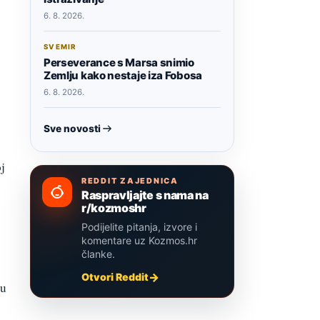
6. 8. 2026.
SVEMIR
Perseverance s Marsa snimio
Zemlju kako nestaje iza Fobosa
6. 8. 2026.
Sve novosti
j
REDDIT ZAJEDNICA
Raspravljajte s nama na
r/kozmoshr
Podijelite pitanja, izvore i
komentare uz Kozmos.hr
članke.
Otvori Reddit
su