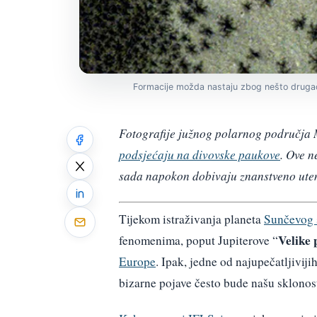
Formacije možda nastaju zbog nešto drugač
Fotografije južnog polarnog područja 
podsjećaju na divovske paukove
. Ove n
sada napokon dobivaju znanstveno utem
Tijekom istraživanja planeta
Sunčevog 
Velike 
fenomenima, poput Jupiterove “
Europe
. Ipak, jedne od najupečatljivij
bizarne pojave često bude našu sklonos