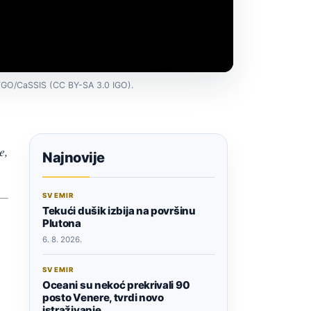
/TGO/CaSSIS (CC BY-SA 3.0 IGO).
e,
Najnovije
SVEMIR
Tekući dušik izbija na površinu
Plutona
6. 8. 2026.
SVEMIR
Oceani su nekoć prekrivali 90
posto Venere, tvrdi novo
istraživanje