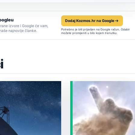
oogleu
Dodaj Kozmos.hr na Google
rane izvore i Google će vam,
Potrebno je biti prijavljen na Google račun. Odabir
 naše najnovije članke.
možete promijeniti u bilo kojem trenutku.
i