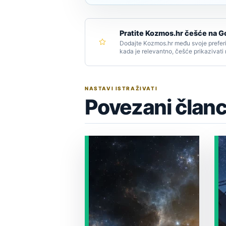
Pratite Kozmos.hr češće na G
Dodajte Kozmos.hr među svoje preferi
kada je relevantno, češće prikazivati
NASTAVI ISTRAŽIVATI
Povezani članc