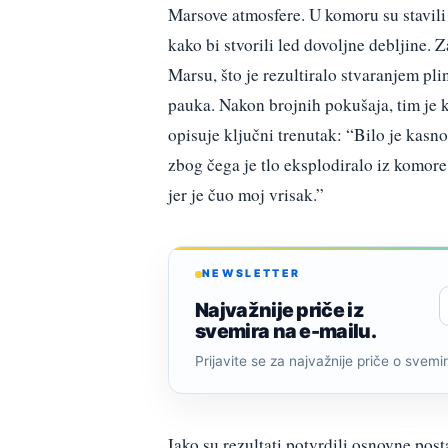
Marsove atmosfere. U komoru su stavil
kako bi stvorili led dovoljne debljine. 
Marsu, što je rezultiralo stvaranjem plin
pauka. Nakon brojnih pokušaja, tim je
opisuje ključni trenutak: “Bilo je kasno
zbog čega je tlo eksplodiralo iz komore.
jer je čuo moj vrisak.”
NEWSLETTER
Najvažnije priče iz
svemira na e-mailu.
Prijavite se za najvažnije priče o svemiru
Iako su rezultati potvrdili osnovne post