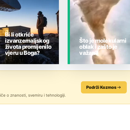
Bi li otkriće
izvanzemaljskog
Što je molekularni
života promijenilo
oblak i zašto je
vjeru u Boga?
važan?
JESTE LI ZNALI?
JESTE LI ZNALI?
Podrži Kozmos
če o znanosti, svemiru i tehnologiji.