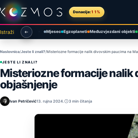
Preskoči na sadržaj
Donacije:
11%
Istraži
Mjesec
Egzoplaneti
Međuzvjezdani objekti
Naslovnica
Jeste li znali?
Misteriozne formacije nalik divovskim paucima na Ma
JESTE LI ZNALI?
Misteriozne formacije nali
objašnjenje
Ivan Petričević
13. rujna 2024.
3 min čitanja