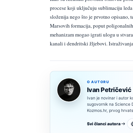
procese koji uključuju sublimaciju leda
složenija nego što je prvotno opisano, 
Marsovih formacija, poput poligonalnih 
mehanizam mogao igrati ulogu u stvaran
kanali i dendritski žljebovi. Istraživanj
O AUTORU
Ivan Petričević
Ivan je novinar i autor k
sugovornik na Science Di
Kozmos.hr, prvog hrvats
Svi članci autora