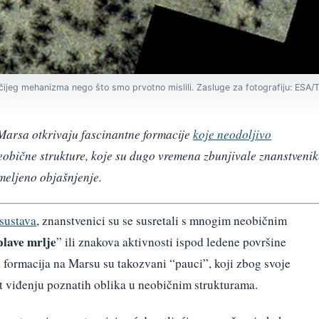
ijeg mehanizma nego što smo prvotno mislili. Zasluge za fotografiju: ESA
Marsa otkrivaju fascinantne formacije
koje neodoljivo
eobične strukture, koje su dugo vremena zbunjivale znanstvenik
eljeno objašnjenje.
sustava
, znanstvenici su se susretali s mnogim neobičnim
plave mrlje
” ili znakova aktivnosti ispod ledene površine
ih formacija na Marsu su takozvani “pauci”, koji zbog svoje
t viđenju poznatih oblika u neobičnim strukturama.