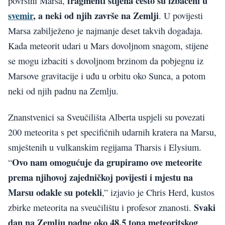
fragmenti stijena često su izbačeni u
površini Marsa,
svemir
, a neki od njih završe na Zemlji
. U povijesti
Marsa zabilježeno je najmanje deset takvih događaja.
Kada meteorit udari u Mars dovoljnom snagom, stijene
se mogu izbaciti s dovoljnom brzinom da pobjegnu iz
Marsove gravitacije i uđu u orbitu oko Sunca, a potom
neki od njih padnu na Zemlju.
Znanstvenici sa Sveučilišta Alberta uspjeli su povezati
200 meteorita s pet specifičnih udarnih kratera na Marsu,
smještenih u vulkanskim regijama Tharsis i Elysium.
Ovo nam omogućuje da grupiramo ove meteorite
“
prema njihovoj zajedničkoj povijesti i mjestu na
Marsu odakle su potekli
,” izjavio je Chris Herd, kustos
Svaki
zbirke meteorita na sveučilištu i profesor znanosti.
dan na Zemlju padne oko 48,5 tona meteoritskog