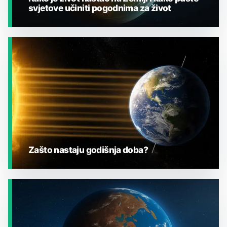
svjetove učiniti pogodnima za život
JESTE LI ZNALI?
Zašto nastaju godišnja doba?
JESTE LI ZNALI?