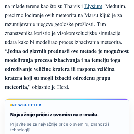
na mlađe terene kao što su Tharsis i
Elysium
. Međutim,
precizno lociranje ovih meteorita na Marsu ključ je za
razumijevanje njegove geološke prošlosti. Tim
znanstvenika koristio je visokorezolucijske simulacije
udara kako bi modelirao proces izbacivanja meteorita.
Jedna od glavnih prednosti ove metode je mogućnost
“
modeliranja procesa izbacivanja i na temelju toga
određivanje veličine kratera ili raspona veličina
kratera koji su mogli izbaciti određenu grupu
meteorita
,” objasnio je Herd.
NEWSLETTER
Najvažnije priče iz svemira na e-mailu.
Prijavite se za najvažnije priče o svemiru, znanosti i
tehnologiji.