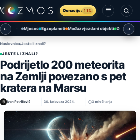
Preskoči na sadržaj
Donacije:
11%
Otvori izbornik
Otvori pretragu
Mjesec
Egzoplaneti
Međuzvjezdani objekti
Zemlja i ok
Naslovnica
Jeste li znali?
JESTE LI ZNALI?
Podrijetlo 200 meteorita
na Zemlji povezano s pet
kratera na Marsu
Ivan Petričević
30. kolovoza 2024.
3 min čitanja