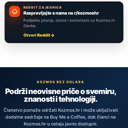
REDDIT ZAJEDNICA
Raspravljajte s nama na r/kozmoshr
Podijelite pitanja, izvore i komentare uz Kozmos.hr
članke.
Otvori Reddit
KOZMOS BEZ OGLASA
Podrži neovisne priče o svemiru,
znanosti i tehnologiji.
Članstvo pomaže održati Kozmos.hr i može uključivati
dodatne sadržaje na Buy Me a Coffee, dok članci na
Kozmos.hr-u ostaju javno dostupni.