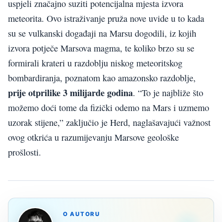
uspjeli značajno suziti potencijalna mjesta izvora
meteorita. Ovo istraživanje pruža nove uvide u to kada
su se vulkanski događaji na Marsu dogodili, iz kojih
izvora potječe Marsova magma, te koliko brzo su se
formirali krateri u razdoblju niskog meteoritskog
bombardiranja, poznatom kao amazonsko razdoblje,
prije otprilike 3 milijarde godina
. “To je najbliže što
možemo doći tome da fizički odemo na Mars i uzmemo
uzorak stijene,” zaključio je Herd, naglašavajući važnost
ovog otkrića u razumijevanju Marsove geološke
prošlosti.
O AUTORU