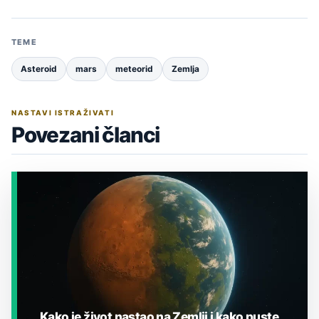
TEME
Asteroid
mars
meteorid
Zemlja
NASTAVI ISTRAŽIVATI
Povezani članci
Kako je život nastao na Zemlji i kako puste