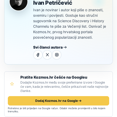
Ivan Petričević
Ivan je novinar i autor koji piše o znanosti,
svemiru i povijesti. Gostuje kao stručni
sugovornik na Science Discovery i History
Channelu te piše za Večernji list. Osnivač je
Kozmos.hr, prvog hrvatskog portala
posvećenog popularizaciji znanosti.
Svi članci autora
Pratite Kozmos.hr češće na Googleu
Dodajte Kozmos.hr među svoje preferirane izvore i Google
će vam, kada je relevantno, češće prikazivati naše najnovije
članke.
Dodaj Kozmos.hr na Google
Potrebno je biti prijavljen na Google račun. Odabir možete promijeniti u bilo kojem
trenutku.