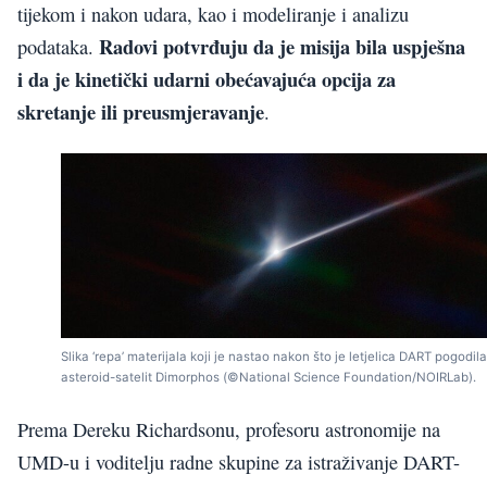
tijekom i nakon udara, kao i modeliranje i analizu
Radovi potvrđuju da je misija bila uspješna
podataka.
i da je kinetički udarni obećavajuća opcija za
skretanje ili preusmjeravanje
.
Slika ‘repa’ materijala koji je nastao nakon što je letjelica DART pogodila
asteroid-satelit Dimorphos (©National Science Foundation/NOIRLab).
Prema Dereku Richardsonu, profesoru astronomije na
UMD-u i voditelju radne skupine za istraživanje DART-