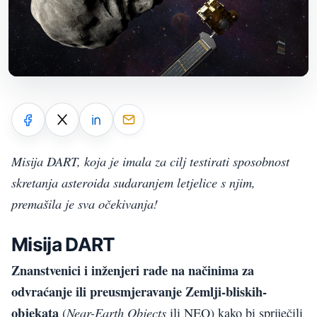
Misija DART, koja je imala za cilj testirati sposobnost
skretanja asteroida sudaranjem letjelice s njim,
premašila je sva očekivanja!
Misija DART
Znanstvenici i inženjeri rade na načinima za
odvraćanje ili preusmjeravanje Zemlji-bliskih-
objekata
Near-Earth Objects
(
ili NEO) kako bi spriječili