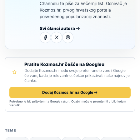
Channelu te piše za Večernji list. Osnivač je
Kozmos.hr, prvog hrvatskog portala
posvećenog popularizaciji znanosti.
Svi članci autora
Pratite Kozmos.hr češće na Googleu
Dodajte Kozmos.hr među svoje preferirane izvore i Google
će vam, kada je relevantno, češće prikazivati naše najnovije
članke.
Dodaj Kozmos.hr na Google
Potrebno je biti prijavljen na Google račun. Odabir možete promijeniti u bilo kojem
trenutku.
TEME