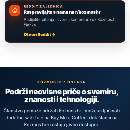
REDDIT ZAJEDNICA
Raspravljajte s nama na r/kozmoshr
Podijelite pitanja, izvore i komentare uz Kozmos.hr
članke.
Otvori Reddit
KOZMOS BEZ OGLASA
Podrži neovisne priče o svemiru,
znanosti i tehnologiji.
Članstvo pomaže održati Kozmos.hr i može uključivati
dodatne sadržaje na Buy Me a Coffee, dok članci na
Kozmos.hr-u ostaju javno dostupni.