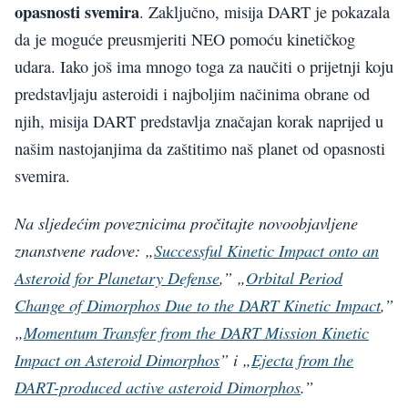
opasnosti svemira
. Zaključno, misija DART je pokazala
da je moguće preusmjeriti NEO pomoću kinetičkog
udara. Iako još ima mnogo toga za naučiti o prijetnji koju
predstavljaju asteroidi i najboljim načinima obrane od
njih, misija DART predstavlja značajan korak naprijed u
našim nastojanjima da zaštitimo naš planet od opasnosti
svemira.
Na sljedećim poveznicima pročitajte novoobjavljene
znanstvene radove: „
Successful Kinetic Impact onto an
Asteroid for Planetary Defense
,” „
Orbital Period
Change of Dimorphos Due to the DART Kinetic Impact
,”
„
Momentum Transfer from the DART Mission Kinetic
Impact on Asteroid Dimorphos
” i „
Ejecta from the
DART-produced active asteroid Dimorphos
.”