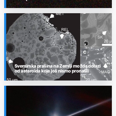
SVEMIR
Svemirska prašina na Zemlji možda dolazi
od asteroida koje još nismo pronašli
SVEMIR