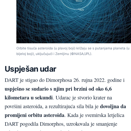
Orbite tisuća asteroida (u plavoj boji) križaju se s putanjama planeta (u
bijeloj boji), uključujući i Zemljinu (©NASA/JPL).
Uspješan udar
DART je stigao do Dimorphosa 26. rujna 2022. godine i
uspješno se sudario s njim pri brzini od oko 6,6
kilometara u sekundi
. Udarac je stvorio krater na
dovoljna da
površini asteroida, a rezultirajuća sila bila je
promijeni orbitu asteroida
. Kada je svemirska letjelica
DART pogodila Dimorphos, uzrokovala je smanjenje