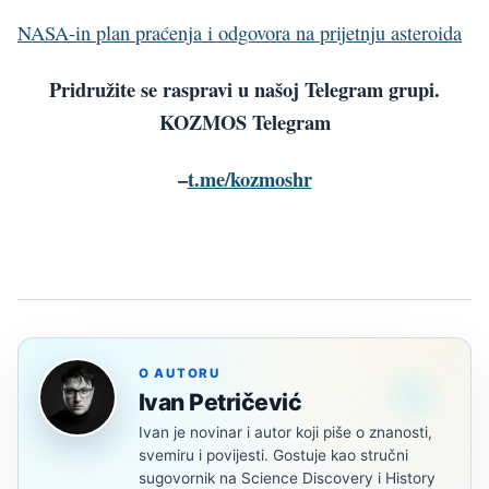
NASA-in plan praćenja i odgovora na prijetnju asteroida
Pridružite se raspravi u našoj Telegram grupi.
KOZMOS Telegram
–
t.me/kozmoshr
O AUTORU
Ivan Petričević
Ivan je novinar i autor koji piše o znanosti,
svemiru i povijesti. Gostuje kao stručni
sugovornik na Science Discovery i History