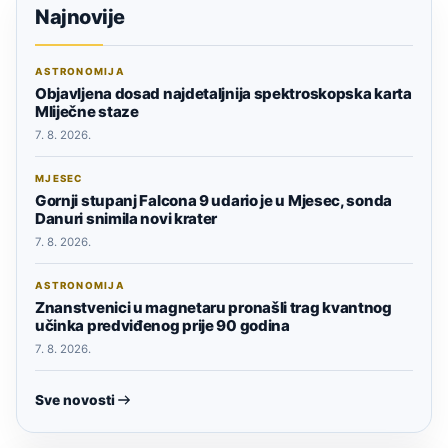
Najnovije
ASTRONOMIJA
Objavljena dosad najdetaljnija spektroskopska karta
Mliječne staze
7. 8. 2026.
MJESEC
Gornji stupanj Falcona 9 udario je u Mjesec, sonda
Danuri snimila novi krater
7. 8. 2026.
ASTRONOMIJA
Znanstvenici u magnetaru pronašli trag kvantnog
učinka predviđenog prije 90 godina
7. 8. 2026.
Sve novosti