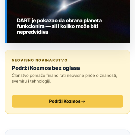
DART je pokazao da obrana planeta
funkcionira — ali i koliko može biti
nepredvidiva
SVEMIR
NEOVISNO NOVINARSTVO
Podrži Kozmos bez oglasa
Članstvo pomaže financirati neovisne priče o znanosti,
svemiru i tehnologiji.
Podrži Kozmos