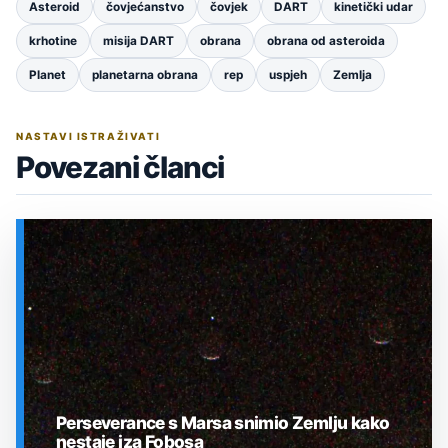
Asteroid
čovjećanstvo
čovjek
DART
kinetički udar
krhotine
misija DART
obrana
obrana od asteroida
Planet
planetarna obrana
rep
uspjeh
Zemlja
NASTAVI ISTRAŽIVATI
Povezani članci
Perseverance s Marsa snimio Zemlju kako
nestaje iza Fobosa