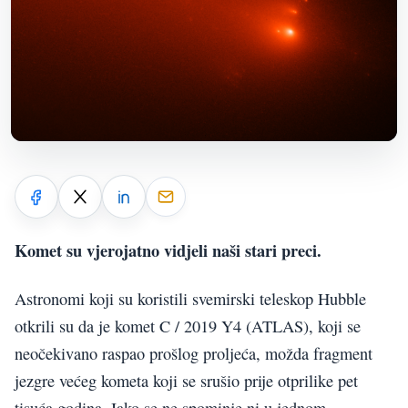
Komet su vjerojatno vidjeli naši stari preci.
Astronomi koji su koristili svemirski teleskop Hubble
otkrili su da je komet C / 2019 Y4 (ATLAS), koji se
neočekivano raspao prošlog proljeća, možda fragment
jezgre većeg kometa koji se srušio prije otprilike pet
tisuća godina. Iako se ne spominje ni u jednom