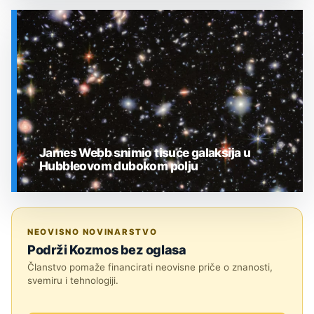
SVEMIR
James Webb snimio tisuće galaksija u
Hubbleovom dubokom polju
SVEMIR
NEOVISNO NOVINARSTVO
Podrži Kozmos bez oglasa
Članstvo pomaže financirati neovisne priče o znanosti,
svemiru i tehnologiji.