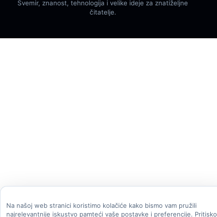
Svemir, znanost, tehnologija i velike ideje za znatiželjne
čitatelje.
Na našoj web stranici koristimo kolačiće kako bismo vam pružili
najrelevantnije iskustvo pamteći vaše postavke i preferencije. Pritisk