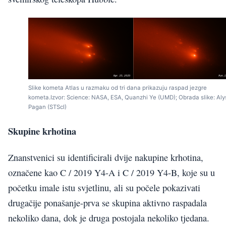
Slike kometa Atlas u razmaku od tri dana prikazuju raspad jezgre
kometa.Izvor: Science: NASA, ESA, Quanzhi Ye (UMD); Obrada slike: Aly
Pagan (STScI)
Skupine krhotina
Znanstvenici su identificirali dvije nakupine krhotina,
označene kao C / 2019 Y4-A i C / 2019 Y4-B, koje su u
početku imale istu svjetlinu, ali su počele pokazivati
drugačije ponašanje-prva se skupina aktivno raspadala
nekoliko dana, dok je druga postojala nekoliko tjedana.