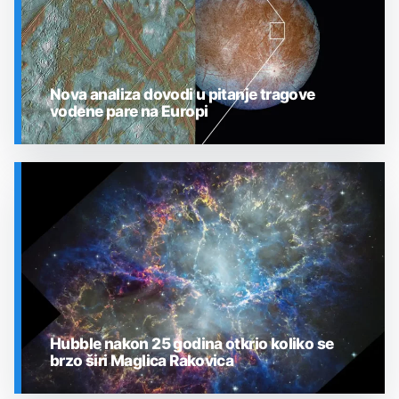
Nova analiza dovodi u pitanje tragove
vodene pare na Europi
SVEMIR
Hubble nakon 25 godina otkrio koliko se
brzo širi Maglica Rakovica