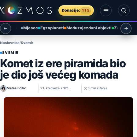
Preskoči na sadržaj
Donacije:
11%
Otvori izbornik
Otvori pretragu
Mjesec
Egzoplaneti
Međuzvjezdani objekti
Zemlja i ok
Naslovnica
Svemir
SVEMIR
Komet iz ere piramida bio
je dio još većeg komada
Matea Božić
21. kolovoza 2021.
3 min čitanja