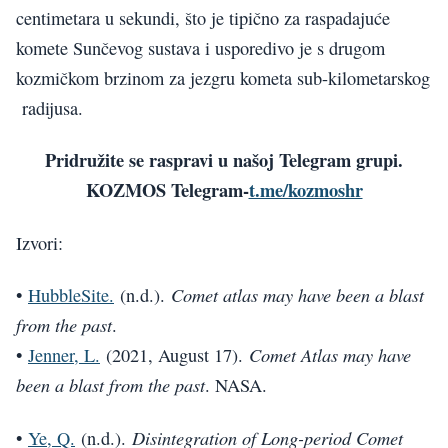
centimetara u sekundi, što je tipično za raspadajuće
komete Sunčevog sustava i usporedivo je s drugom
kozmičkom brzinom za jezgru kometa sub-kilometarskog
radijusa.
Pridružite se raspravi u našoj Telegram grupi.
KOZMOS Telegram-
t.me/kozmoshr
Izvori:
Comet atlas may have been a blast
•
HubbleSite.
(n.d.).
from the past
.
Comet Atlas may have
•
Jenner, L.
(2021, August 17).
been a blast from the past
. NASA.
Disintegration of Long-period Comet
•
Ye, Q.
(n.d.).