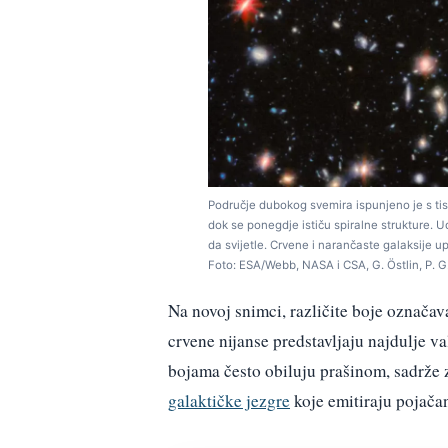
Područje dubokog svemira ispunjeno je s tisuća
dok se ponegdje ističu spiralne strukture. U
da svijetle. Crvene i narančaste galaksije u
Foto: ESA/Webb, NASA i CSA, G. Östlin, P. 
Na novoj snimci, različite boje označav
crvene nijanse predstavljaju najdulje v
bojama često obiluju prašinom, sadrže 
galaktičke jezgre
koje emitiraju pojačan