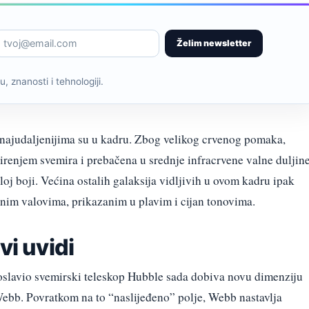
Želim newsletter
, znanosti i tehnologiji.
 najudaljenijima su u kadru. Zbog velikog crvenog pomaka,
širenjem svemira i prebačena u srednje infracrvene valne duljine
eloj boji. Većina ostalih galaksija vidljivih u ovom kadru ipak
venim valovima, prikazanim u plavim i cijan tonovima.
vi uvidi
oslavio svemirski teleskop Hubble sada dobiva novu dimenziju
ebb. Povratkom na to “naslijeđeno” polje, Webb nastavlja