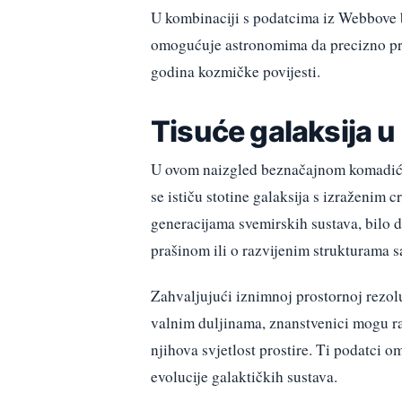
U kombinaciji s podatcima iz Webbove 
omogućuje astronomima da precizno prate
godina kozmičke povijesti.
Tisuće galaksija u
U ovom naizgled beznačajnom komadiću 
se ističu stotine galaksija s izraženi
generacijama svemirskih sustava, bilo 
prašinom ili o razvijenim strukturama 
Zahvaljujući iznimnoj prostornoj rezol
valnim duljinama, znanstvenici mogu raz
njihova svjetlost prostire. Ti podatci 
evolucije galaktičkih sustava.