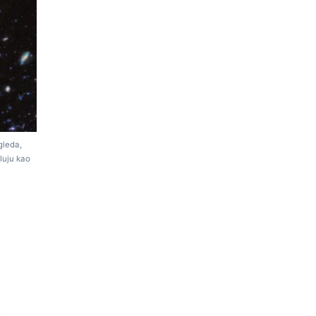
gleda,
eluju kao