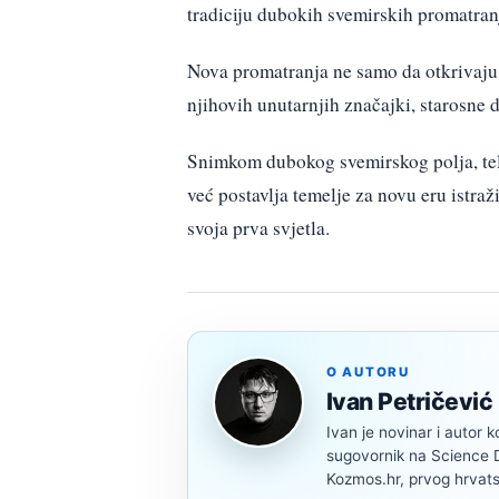
tradiciju dubokih svemirskih promatranj
Nova promatranja ne samo da otkrivaju 
njihovih unutarnjih značajki, starosne 
Snimkom dubokog svemirskog polja, te
već postavlja temelje za novu eru istraž
svoja prva svjetla.
O AUTORU
Ivan Petričević
Ivan je novinar i autor k
sugovornik na Science Di
Kozmos.hr, prvog hrvats