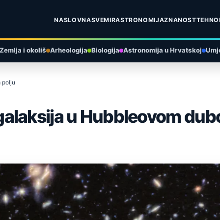
NASLOVNA
SVEMIR
ASTRONOMIJA
ZNANOST
TEHNO
Zemlja i okoliš
Arheologija
Biologija
Astronomija u Hrvatskoj
Umje
 polju
galaksija u Hubbleovom dub