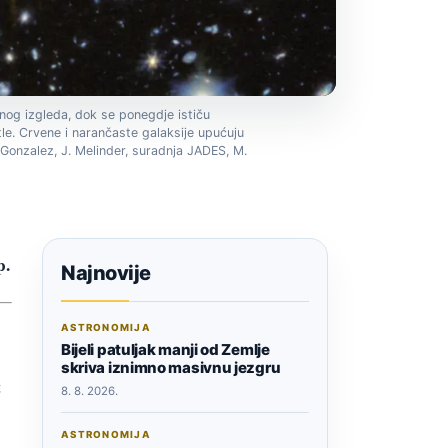
ičnog izgleda, dok se ponegdje ističu
etle. Crvene i narančaste galaksije upućuju
-Gonzalez, J. Melinder, suradnja JADES, M.
p.
Najnovije
ASTRONOMIJA
Bijeli patuljak manji od Zemlje
skriva iznimno masivnu jezgru
t
8. 8. 2026.
ASTRONOMIJA