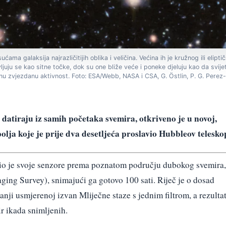
ama galaksija najrazličitijih oblika i veličina. Većina ih je kružnog ili elipt
vljuju se kao sitne točke, dok su one bliže veće i poneke djeluju kao da svij
anu zvjezdanu aktivnost. Foto: ESA/Webb, NASA i CSA, G. Östlin, P. G. Perez
e datiraju iz samih početaka svemira, otkriveno je u novoj,
lja koje je prije dva desetljeća proslavio Hubbleov telesko
io je svoje senzore prema poznatom području dubokog svemira,
g Survey), snimajući ga gotovo 100 sati. Riječ je o dosad
ji usmjerenoj izvan Mliječne staze s jednim filtrom, a rezulta
r ikada snimljenih.