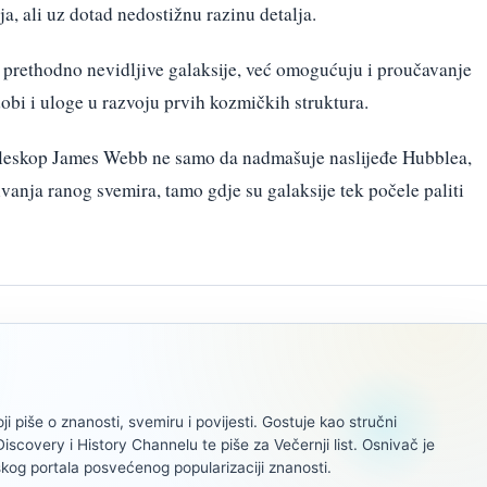
a, ali uz dotad nedostižnu razinu detalja.
prethodno nevidljive galaksije, već omogućuju i proučavanje
dobi i uloge u razvoju prvih kozmičkih struktura.
leskop James Webb ne samo da nadmašuje naslijeđe Hubblea,
ivanja ranog svemira, tamo gdje su galaksije tek počele paliti
oji piše o znanosti, svemiru i povijesti. Gostuje kao stručni
scovery i History Channelu te piše za Večernji list. Osnivač je
kog portala posvećenog popularizaciji znanosti.