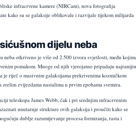
bliske infracrvene kamere (NIRCam), nova fotografija
 kako su se galaksije oblikovale i razvijale tijekom milijarda
 sićušnom dijelu neba
neba otkriveno je više od 2.500 izvora svjetlosti, među kojim
m crvenim pomakom. Mnoge od njih vjerojatno pripadaju najraniji
da je riječ o masivnim galaksijama prekrivenima kozmičkom
sa zrelim zvijezdama nastalima u prvim epohama svemira.
uciji teleskopa James Webb, čak i pri srednjim infracrvenim
aznati unutarnje strukture ovih galaksija i proučiti kako se
omogućuju dublje razumijevanje procesa formiranja, rasta i