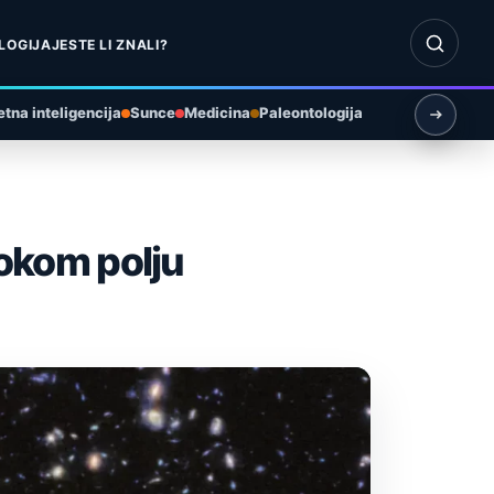
Otvori pr
LOGIJA
JESTE LI ZNALI?
tna inteligencija
Sunce
Medicina
Paleontologija
okom polju