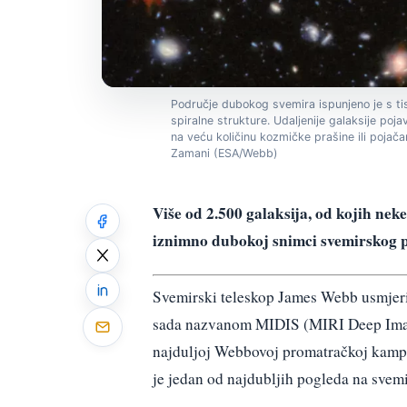
Područje dubokog svemira ispunjeno je s tisuć
spiralne strukture. Udaljenije galaksije poja
na veću količinu kozmičke prašine ili pojač
Zamani (ESA/Webb)
Više od 2.500 galaksija, od kojih nek
iznimno dubokoj snimci svemirskog po
Svemirski teleskop James Webb usmjer
sada nazvanom MIDIS (MIRI Deep Imagin
najduljoj Webbovoj promatračkoj kampan
je jedan od najdubljih pogleda na svemi