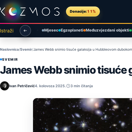
Preskoči na sadržaj
Donacije:
11%
Istraži
Mjesec
Egzoplaneti
Međuzvjezdani objekti
Naslovnica
Svemir
James Webb snimio tisuće galaksija u Hubbleovom dubokom
SVEMIR
James Webb snimio tisuće 
Ivan Petričević
4. kolovoza 2025.
3 min čitanja