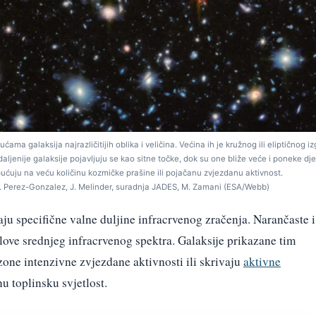
ma galaksija najrazličitijih oblika i veličina. Većina ih je kružnog ili eliptičnog iz
daljenije galaksije pojavljuju se kao sitne točke, dok su one bliže veće i poneke dj
pućuju na veću količinu kozmičke prašine ili pojačanu zvjezdanu aktivnost.
G. Perez-Gonzalez, J. Melinder, suradnja JADES, M. Zamani (ESA/Webb)
aju specifične valne duljine infracrvenog zračenja. Narančaste i
alove srednjeg infracrvenog spektra. Galaksije prikazane tim
zone intenzivne zvjezdane aktivnosti ili skrivaju
aktivne
u toplinsku svjetlost.