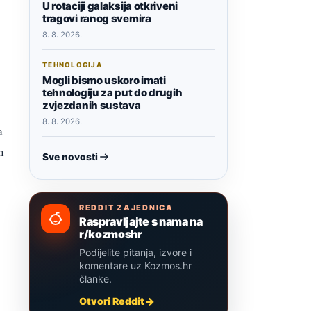
U rotaciji galaksija otkriveni
tragovi ranog svemira
8. 8. 2026.
TEHNOLOGIJA
Mogli bismo uskoro imati
tehnologiju za put do drugih
zvjezdanih sustava
8. 8. 2026.
a
m
Sve novosti
REDDIT ZAJEDNICA
Raspravljajte s nama na
r/kozmoshr
Podijelite pitanja, izvore i
komentare uz Kozmos.hr
članke.
Otvori Reddit