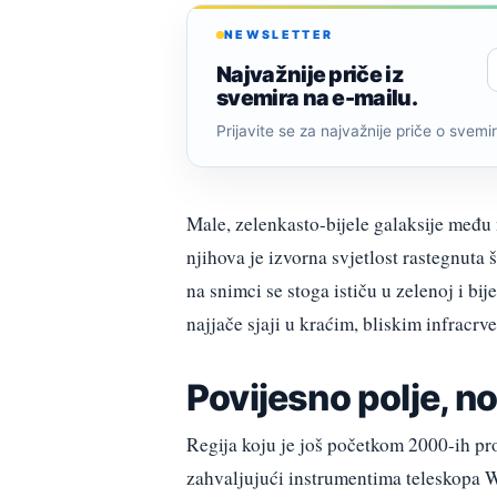
NEWSLETTER
Najvažnije priče iz
svemira na e-mailu.
Prijavite se za najvažnije priče o svemiru
Male, zelenkasto-bijele galaksije među
njihova je izvorna svjetlost rastegnuta 
na snimci se stoga ističu u zelenoj i bij
najjače sjaji u kraćim, bliskim infracr
Povijesno polje, no
Regija koju je još početkom 2000-ih pr
zahvaljujući instrumentima teleskopa W