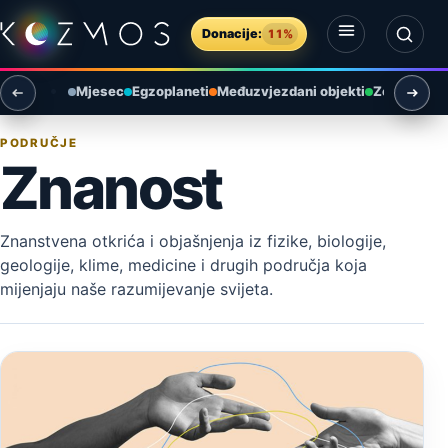
Preskoči na sadržaj
Donacije:
11%
Otvori izbornik
Otvori pretragu
Mjesec
Egzoplaneti
Međuzvjezdani objekti
Zemlja i ok
PODRUČJE
Znanost
Znanstvena otkrića i objašnjenja iz fizike, biologije,
geologije, klime, medicine i drugih područja koja
mijenjaju naše razumijevanje svijeta.