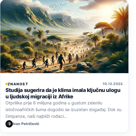
10. 12. 2023.
ZNANOST
Studija sugerira da je klima imala ključnu ulogu
u ljudskoj migraciji iz Afrike
Otprilike prije 6 milijuna godina u gustom zelenilu
istočnoafričkih šuma dogodio se izuzetan događaj. Dok su
čimpanze, naši najbliži rođaci…
Ivan Petričević