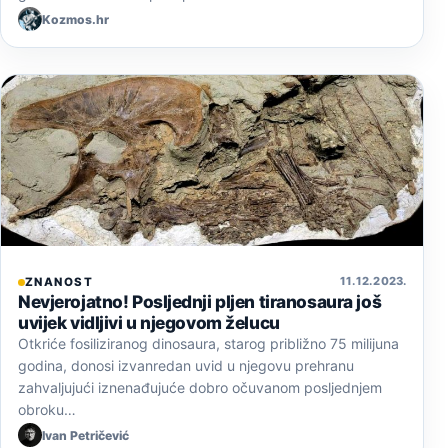
Kozmos.hr
11. 12. 2023.
ZNANOST
Nevjerojatno! Posljednji pljen tiranosaura još
uvijek vidljivi u njegovom želucu
Otkriće fosiliziranog dinosaura, starog približno 75 milijuna
godina, donosi izvanredan uvid u njegovu prehranu
zahvaljujući iznenađujuće dobro očuvanom posljednjem
obroku…
Ivan Petričević