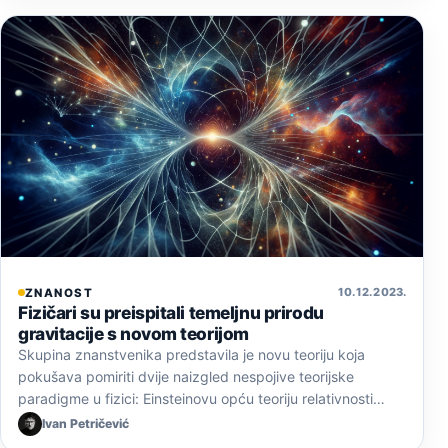
10. 12. 2023.
ZNANOST
Fizičari su preispitali temeljnu prirodu
gravitacije s novom teorijom
Skupina znanstvenika predstavila je novu teoriju koja
pokušava pomiriti dvije naizgled nespojive teorijske
paradigme u fizici: Einsteinovu opću teoriju relativnosti…
Ivan Petričević