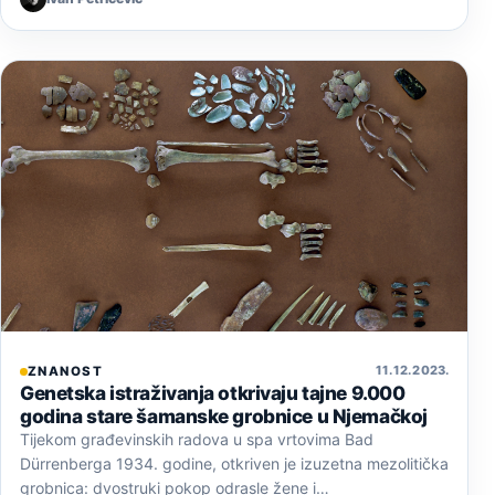
11. 12. 2023.
ZNANOST
Genetska istraživanja otkrivaju tajne 9.000
godina stare šamanske grobnice u Njemačkoj
Tijekom građevinskih radova u spa vrtovima Bad
Dürrenberga 1934. godine, otkriven je izuzetna mezolitička
grobnica: dvostruki pokop odrasle žene i…