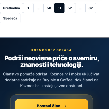
Posts pagination
Prethodna
1
…
50
51
52
…
82
Sljedeća
KOZMOS BEZ OGLASA
Podrži neovisne priče o svemiru,
znanosti i tehnologiji.
Članstvo pomaže održati Kozmos.hr i može uključivati
dodatne sadržaje na Buy Me a Coffee, dok članci na
Kozmos.hr-u ostaju javno dostupni.
Postani član