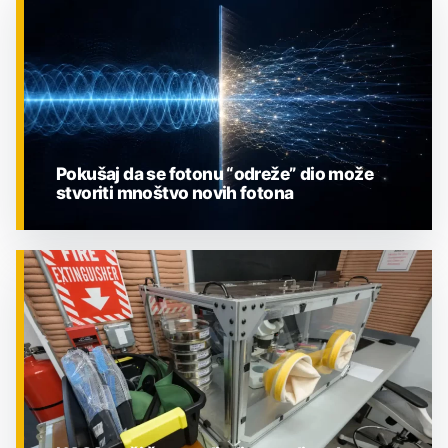
Pokušaj da se fotonu “odreže” dio može
stvoriti mnoštvo novih fotona
ZNANOST