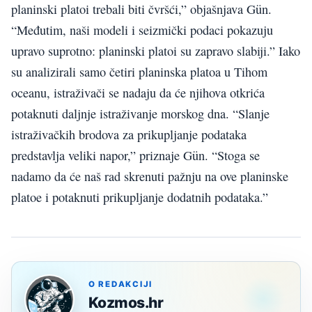
planinski platoi trebali biti čvršći,” objašnjava Gün.
“Međutim, naši modeli i seizmički podaci pokazuju
upravo suprotno: planinski platoi su zapravo slabiji.” Iako
su analizirali samo četiri planinska platoa u Tihom
oceanu, istraživači se nadaju da će njihova otkrića
potaknuti daljnje istraživanje morskog dna. “Slanje
istraživačkih brodova za prikupljanje podataka
predstavlja veliki napor,” priznaje Gün. “Stoga se
nadamo da će naš rad skrenuti pažnju na ove planinske
platoe i potaknuti prikupljanje dodatnih podataka.”
O REDAKCIJI
Kozmos.hr