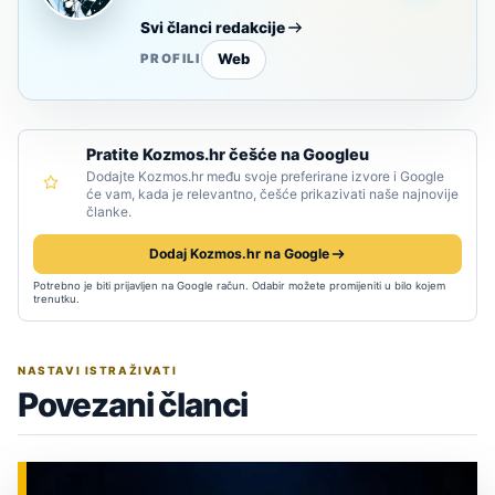
Svi članci redakcije
Web
PROFILI
Pratite Kozmos.hr češće na Googleu
Dodajte Kozmos.hr među svoje preferirane izvore i Google
će vam, kada je relevantno, češće prikazivati naše najnovije
članke.
Dodaj Kozmos.hr na Google
Potrebno je biti prijavljen na Google račun. Odabir možete promijeniti u bilo kojem
trenutku.
NASTAVI ISTRAŽIVATI
Povezani članci