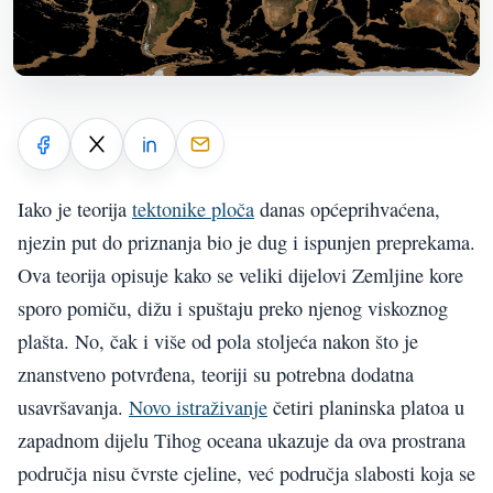
Iako je teorija
tektonike ploča
danas općeprihvaćena,
njezin put do priznanja bio je dug i ispunjen preprekama.
Ova teorija opisuje kako se veliki dijelovi Zemljine kore
sporo pomiču, dižu i spuštaju preko njenog viskoznog
plašta. No, čak i više od pola stoljeća nakon što je
znanstveno potvrđena, teoriji su potrebna dodatna
usavršavanja.
Novo istraživanje
četiri planinska platoa u
zapadnom dijelu Tihog oceana ukazuje da ova prostrana
područja nisu čvrste cjeline, već područja slabosti koja se