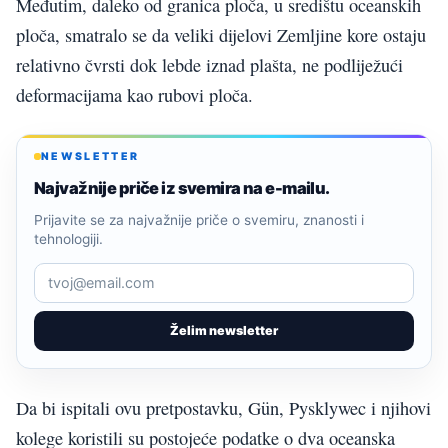
Međutim, daleko od granica ploča, u središtu oceanskih
ploča, smatralo se da veliki dijelovi Zemljine kore ostaju
relativno čvrsti dok lebde iznad plašta, ne podliježući
deformacijama kao rubovi ploča.
NEWSLETTER
Najvažnije priče iz svemira na e-mailu.
Prijavite se za najvažnije priče o svemiru, znanosti i
tehnologiji.
Želim newsletter
Da bi ispitali ovu pretpostavku, Gün, Pysklywec i njihovi
kolege koristili su postojeće podatke o dva oceanska