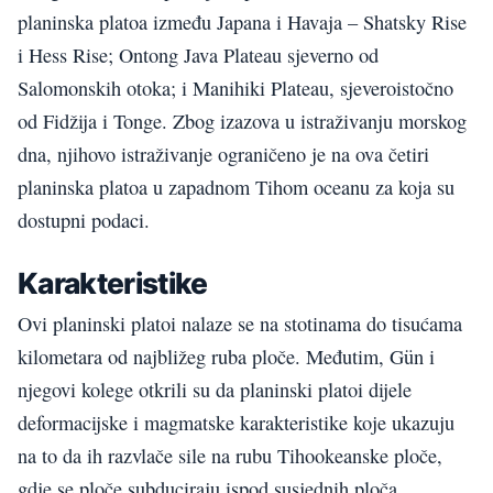
planinska platoa između Japana i Havaja – Shatsky Rise
i Hess Rise; Ontong Java Plateau sjeverno od
Salomonskih otoka; i Manihiki Plateau, sjeveroistočno
od Fidžija i Tonge. Zbog izazova u istraživanju morskog
dna, njihovo istraživanje ograničeno je na ova četiri
planinska platoa u zapadnom Tihom oceanu za koja su
dostupni podaci.
Karakteristike
Ovi planinski platoi nalaze se na stotinama do tisućama
kilometara od najbližeg ruba ploče. Međutim, Gün i
njegovi kolege otkrili su da planinski platoi dijele
deformacijske i magmatske karakteristike koje ukazuju
na to da ih razvlače sile na rubu Tihookeanske ploče,
gdje se ploče subduciraju ispod susjednih ploča.