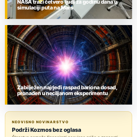
NASA traži četvero ljudi za godinu dana u
simulaciji puta na Mars
ZNANOST
Zabilježen najrjeđi raspad bariona dosad,
pronađen u neciljanom eksperimentu
ZNANOST
NEOVISNO NOVINARSTVO
Podrži Kozmos bez oglasa