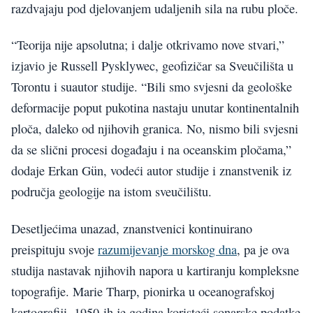
razdvajaju pod djelovanjem udaljenih sila na rubu ploče.
“Teorija nije apsolutna; i dalje otkrivamo nove stvari,”
izjavio je Russell Pysklywec, geofizičar sa Sveučilišta u
Torontu i suautor studije. “Bili smo svjesni da geološke
deformacije poput pukotina nastaju unutar kontinentalnih
ploča, daleko od njihovih granica. No, nismo bili svjesni
da se slični procesi događaju i na oceanskim pločama,”
dodaje Erkan Gün, vodeći autor studije i znanstvenik iz
područja geologije na istom sveučilištu.
Desetljećima unazad, znanstvenici kontinuirano
preispituju svoje
razumijevanje morskog dna
, pa je ova
studija nastavak njihovih napora u kartiranju kompleksne
topografije. Marie Tharp, pionirka u oceanografskoj
kartografiji, 1950-ih je godina koristeći sonarske podatke