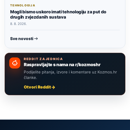
TEHNOLOGIJA
Mogli bismo uskoro imati tehnologiju za put do
drugih zvjezdanih sustava
8. 8. 2026.
Sve novosti
REDDIT ZAJEDNICA
Raspravljajte s nama na r/kozmoshr
Podijelite pitanja, izvore i komentare uz Kozmos.hr
članke.
Otvori Reddit