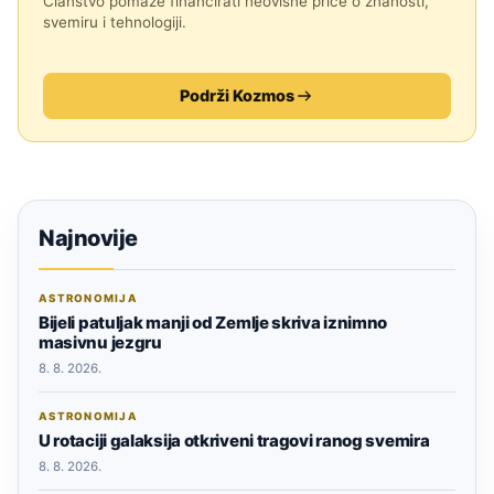
Članstvo pomaže financirati neovisne priče o znanosti,
svemiru i tehnologiji.
Podrži Kozmos
Najnovije
ASTRONOMIJA
Bijeli patuljak manji od Zemlje skriva iznimno
masivnu jezgru
8. 8. 2026.
ASTRONOMIJA
U rotaciji galaksija otkriveni tragovi ranog svemira
8. 8. 2026.