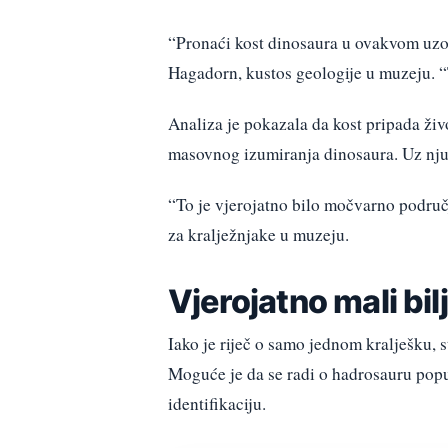
“Pronaći kost dinosaura u ovakvom uzor
Hagadorn, kustos geologije u muzeju. 
Analiza je pokazala da kost pripada život
masovnog izumiranja dinosaura. Uz nju s
“To je vjerojatno bilo močvarno područ
za kralježnjake u muzeju.
Vjerojatno mali bil
Iako je riječ o samo jednom kralješku,
Moguće je da se radi o hadrosauru popu
identifikaciju.