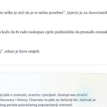
ste teško je reći da je to nešto posebno”, izjavio je za Associated
 kaže da bi rado raskopao cijelo parkiralište da pronađu ostata
g”, rekao je kroz smijeh.
oji piše o znanosti, svemiru i povijesti. Gostuje kao stručni
scovery i History Channelu te piše za Večernji list. Osnivač je
kog portala posvećenog popularizaciji znanosti.