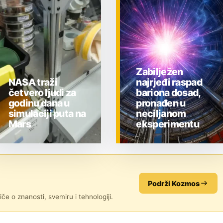
Zabilježen
NASA traži
najrjeđi raspad
četvero ljudi za
bariona dosad,
godinu dana u
pronađen u
simulaciji puta na
neciljanom
Mars
eksperimentu
ZNANOST
ZNANOST
Podrži Kozmos
če o znanosti, svemiru i tehnologiji.