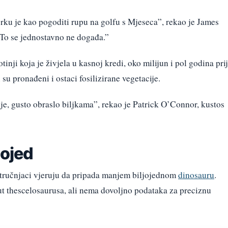
ku je kao pogoditi rupu na golfu s Mjeseca”, rekao je James
“To se jednostavno ne događa.”
inji koja je živjela u kasnoj kredi, oko milijun i pol godina pri
u pronađeni i ostaci fosilizirane vegetacije.
je, gusto obraslo biljkama”, rekao je Patrick O’Connor, kustos
jojed
 stručnjaci vjeruju da pripada manjem biljojednom
dinosauru
.
t thescelosaurusa, ali nema dovoljno podataka za preciznu