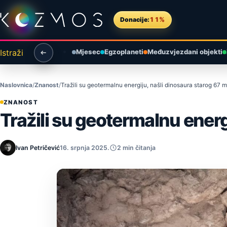
Preskoči na sadržaj
Donacije:
11%
Istraži
Mjesec
Egzoplaneti
Međuzvjezdani objekti
Naslovnica
Znanost
Tražili su geotermalnu energiju, našli dinosaura starog 67 m
ZNANOST
Tražili su geotermalnu energ
Ivan Petričević
16. srpnja 2025.
2 min čitanja