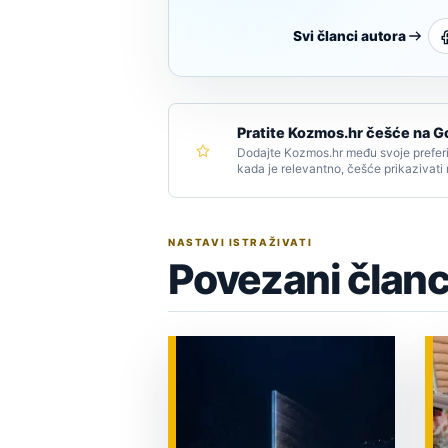
Svi članci autora
Pratite Kozmos.hr češće na G
Dodajte Kozmos.hr među svoje preferi
kada je relevantno, češće prikazivati
NASTAVI ISTRAŽIVATI
Povezani članc