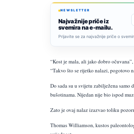
NEWSLETTER
Najvažnije priče iz
svemira na e-mailu.
Prijavite se za najvažnije priče o svemiru
“Kost je mala, ali jako dobro očuvana”,
“Takvo što se rijetko nalazi, pogotovo 
Do sada su u svijetu zabilježena samo d
bušotinama. Nijedan nije bio ispod muze
Zato je ovaj nalaz izazvao toliku pozo
Thomas Williamson, kustos paleontolog