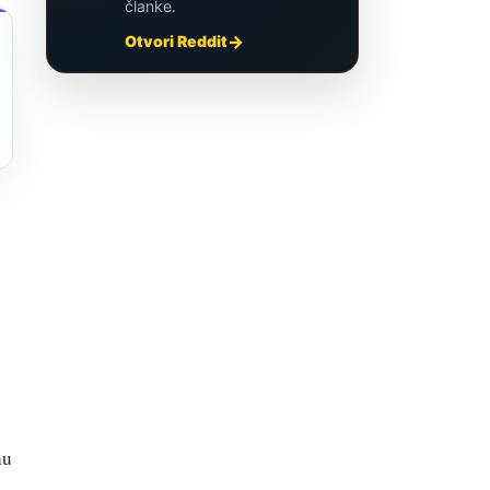
članke.
Otvori Reddit
nu