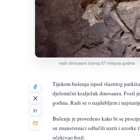
našli dinosaura starog 67 milijuna godina
Tijekom bušenja ispod vlastitog parkira
djelomični kralježak dinosaura. Fosil j
godina. Radi se o najdubljem i najstari
Bušenje je provedeno kako bi se procij
su znanstvenici odlučili uzeti i uzorke 
očekivao fosil.