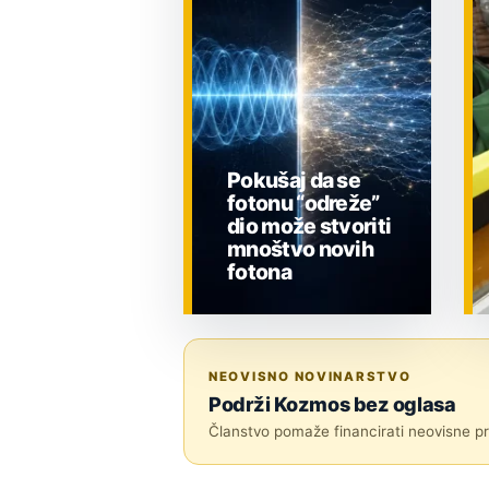
Pokušaj da se
fotonu “odreže”
dio može stvoriti
mnoštvo novih
fotona
ZNANOST
NEOVISNO NOVINARSTVO
Podrži Kozmos bez oglasa
Članstvo pomaže financirati neovisne pri