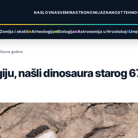
NASLOVNA
SVEMIR
ASTRONOMIJA
ZNANOST
TEHNO
Zemlja i okoliš
Arheologija
Biologija
Astronomija u Hrvatskoj
Umje
ilijuna godina
iju, našli dinosaura starog 6