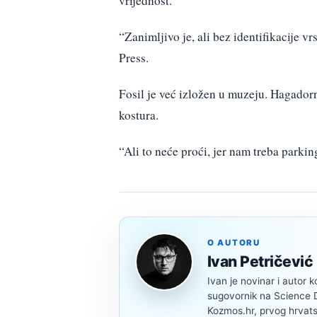
vrijednost.
“Zanimljivo je, ali bez identifikacije vr
Press.
Fosil je već izložen u muzeju. Hagadorn
kostura.
“Ali to neće proći, jer nam treba parkin
O AUTORU
Ivan Petričević
Ivan je novinar i autor k
sugovornik na Science Di
Kozmos.hr, prvog hrvats