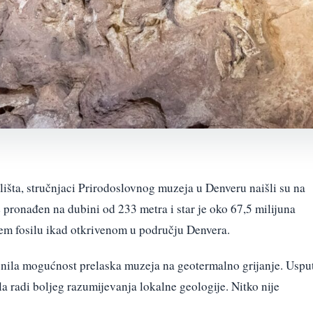
lišta, stručnjaci Prirodoslovnog muzeja u Denveru naišli su na
e pronađen na dubini od 233 metra i star je oko 67,5 milijuna
jem fosilu ikad otkrivenom u području Denvera.
enila mogućnost prelaska muzeja na geotermalno grijanje. Uspu
tla radi boljeg razumijevanja lokalne geologije. Nitko nije