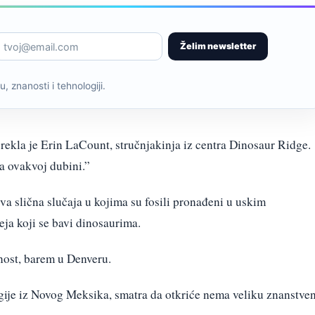
Želim newsletter
, znanosti i tehnologiji.
 rekla je Erin LaCount, stručnjakinja iz centra Dinosaur Ridge.
na ovakvoj dubini.”
va slična slučaja u kojima su fosili pronađeni u uskim
ja koji se bavi dinosaurima.
rnost, barem u Denveru.
ije iz Novog Meksika, smatra da otkriće nema veliku znanstve