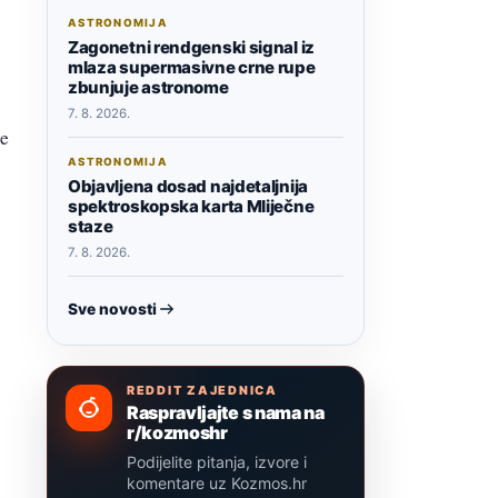
ASTRONOMIJA
Zagonetni rendgenski signal iz
mlaza supermasivne crne rupe
zbunjuje astronome
7. 8. 2026.
je
ASTRONOMIJA
Objavljena dosad najdetaljnija
spektroskopska karta Mliječne
staze
7. 8. 2026.
Sve novosti
REDDIT ZAJEDNICA
Raspravljajte s nama na
r/kozmoshr
Podijelite pitanja, izvore i
komentare uz Kozmos.hr