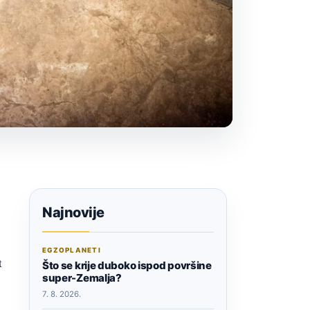
Najnovije
EGZOPLANETI
t
Što se krije duboko ispod površine
super-Zemalja?
7. 8. 2026.