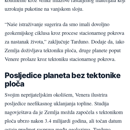
kontinente kroz velike mlazove rastaljenog materijala koji
uzrokuju pukotine na vanjskom sloju.
“Naše istraživanje sugerira da smo imali dovoljno
geokemijskog ciklusa kroz procese stacionarnog pokrova
za nastanak života,” zaključuje Tarduno. Dodaje da, iako
Zemlja doživljava tektoniku ploča, druge planete poput
Venere prolaze kroz tektoniku stacionarnog pokrova.
Posljedice planeta bez tektonike
ploča
Svojim neprijateljskim okolišem, Venera ilustrira
posljedice neefikasnog uklanjanja topline. Studija
nagovještava da je Zemlja možda započela s tektonikom
ploča ubrzo nakon 3.4 milijardi godina, ali točan datum
ostaje predmet rasprave među geolozima. Tarduno