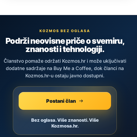
KOZMOS BEZ OGLASA
Podrži neovisne priče o svemiru,
znanosti i tehnologiji.
Članstvo pomaže održati Kozmos.hr i može uključivati
dodatne sadržaje na Buy Me a Coffee, dok članci na
Kozmos.hr-u ostaju javno dostupni.
Postani član
Bez oglasa. Više znanosti. Više
Kozmosa.hr.