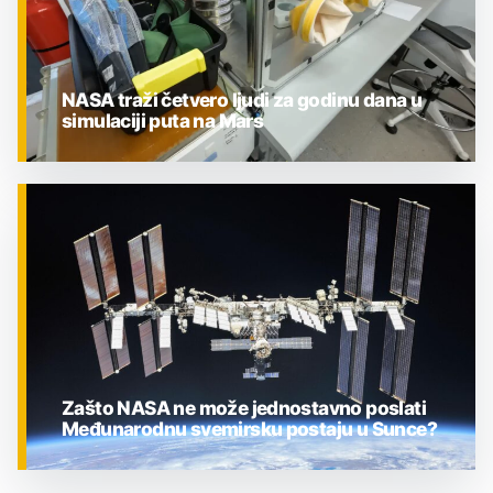
NASA traži četvero ljudi za godinu dana u
simulaciji puta na Mars
ZNANOST
Zašto NASA ne može jednostavno poslati
Međunarodnu svemirsku postaju u Sunce?