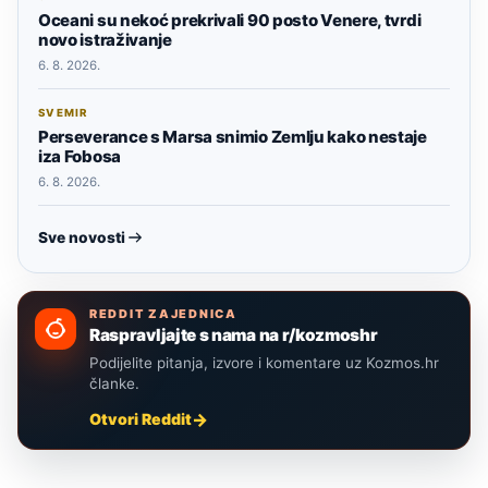
Oceani su nekoć prekrivali 90 posto Venere, tvrdi
novo istraživanje
6. 8. 2026.
SVEMIR
Perseverance s Marsa snimio Zemlju kako nestaje
iza Fobosa
6. 8. 2026.
Sve novosti
REDDIT ZAJEDNICA
Raspravljajte s nama na r/kozmoshr
Podijelite pitanja, izvore i komentare uz Kozmos.hr
članke.
Otvori Reddit