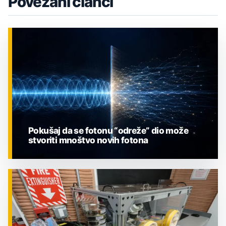
Povezani članci
Pokušaj da se fotonu “odreže” dio može
stvoriti mnoštvo novih fotona
ZNANOST